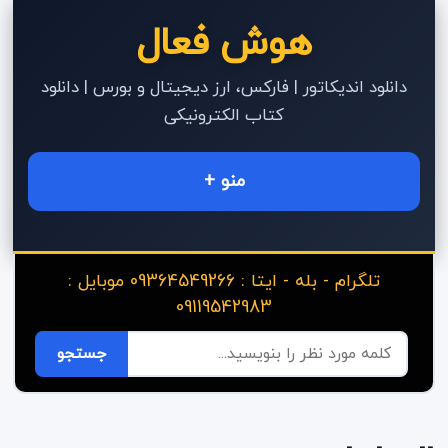
هوش فعال
دانلود اندیکاتور | فارکس، ارز دیجیتال و بورس | دانلود
کتاب الکترونیکی
منو +
تلگرام - بله - ایتا : 09364549266 موبایل :
09119542983