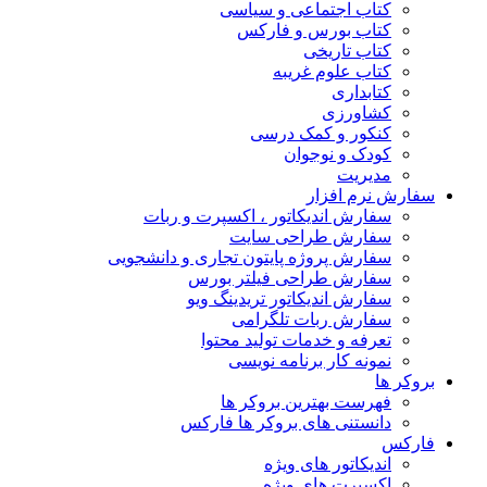
کتاب اجتماعی و سیاسی
کتاب بورس و فارکس
کتاب تاریخی
کتاب علوم غریبه
کتابداری
کشاورزی
کنکور و کمک‌ درسی
کودک و نوجوان
مدیریت
سفارش نرم افزار
سفارش اندیکاتور ، اکسپرت و ربات
سفارش طراحی سایت
سفارش پروژه پایتون تجاری و دانشجویی
سفارش طراحی فیلتر بورس
سفارش اندیکاتور تریدینگ ویو
سفارش ربات تلگرامی
تعرفه و خدمات تولید محتوا
نمونه کار برنامه نویسی
بروکر ها
فهرست بهترین بروکر ها
دانستنی های بروکر ها فارکس
فارکس
اندیکاتور های ویژه
اکسپرت های ویژه