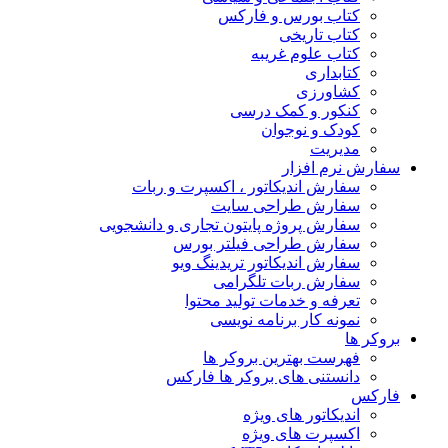
کتاب بورس و فارکس
کتاب تاریخی
کتاب علوم غریبه
کتابداری
کشاورزی
کنکور و کمک‌ درسی
کودک و نوجوان
مدیریت
سفارش نرم افزار
سفارش اندیکاتور ، اکسپرت و ربات
سفارش طراحی سایت
سفارش پروژه پایتون تجاری و دانشجویی
سفارش طراحی فیلتر بورس
سفارش اندیکاتور تریدینگ ویو
سفارش ربات تلگرامی
تعرفه و خدمات تولید محتوا
نمونه کار برنامه نویسی
بروکر ها
فهرست بهترین بروکر ها
دانستنی های بروکر ها فارکس
فارکس
اندیکاتور های ویژه
اکسپرت های ویژه