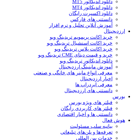
دانلود اندیکاتور MT5
دانلود اندیکاتور MT4
دانلود اکسپرت رایگان
دانستنی های فارکس
آموزش آنلاین تحلیل و نرم افزار
ارزدیجیتال
خرید اکانت پریمویم تریدینگ ویو
خرید اکانت اسنشیال تریدینگ ویو
خرید اکانت پلاس تریدینگ ویو
خرید و قیمت دیتای CME تریدینگ ویو
دانلود اندیکاتور تریدینگ ویو
آموزش ماینینگ ارزدیجیتال
معرفی انواع ماینر های خانگی و صنعتی
اخبار ارزدیجیتال
معرفی ایردراپ ها
دانستنی های ارزدیجیتال
بورس
فیلتر های ویژه بورس
فیلتر های کاربردی رایگان
دانستنی ها و اخبار اقتصادی
هوش فعال
بیانیه سلب مسئولیت
تعرفه‌ها و پلن‌های تبلیغاتی
خدمات بین المللی