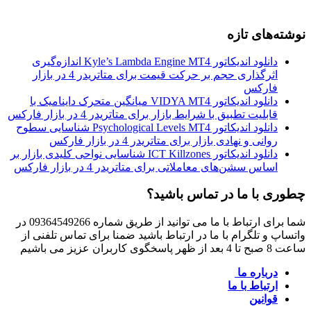
نوشته‌های تازه
دانلود اندیکاتور Kyle’s Lambda Engine MT4 اندازه‌گیری
اثرگذاری حجم بر حرکت قیمت برای متاتریدر 4 در بازار
فارکس
دانلود اندیکاتور VIDYA MT4 میانگین متحرک داینامیک با
قابلیت تطبیق با شرایط بازار برای متاتریدر 4 در بازار فارکس
دانلود اندیکاتور Psychological Levels MT4 شناسایی سطوح
روانی و نهادی بازار برای متاتریدر 4 در بازار فارکس
دانلود اندیکاتور ICT Killzones شناسایی نواحی کلیدی بازار بر
اساس سشن‌های معاملاتی برای متاتریدر 4 در بازار فارکس
چطوری با ما در تماس باشید؟
شما برای ارتباط با ما می توانید از طریق شماره 09364549266 در
واتساپ و تلگرام با ما در ارتباط باشید ضمنا برای تماس تلفنی از
ساعت 8 صبح تا 4 بعد از ظهر پاسخگوی کاربران عزیز می باشیم
درباره ما
ارتباط با ما
قوانین