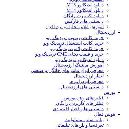
دانلود اندیکاتور MT5
دانلود اندیکاتور MT4
دانلود اکسپرت رایگان
دانستنی های فارکس
آموزش آنلاین تحلیل و نرم افزار
ارزدیجیتال
خرید اکانت پریمویم تریدینگ ویو
خرید اکانت اسنشیال تریدینگ ویو
خرید اکانت پلاس تریدینگ ویو
خرید و قیمت دیتای CME تریدینگ ویو
دانلود اندیکاتور تریدینگ ویو
آموزش ماینینگ ارزدیجیتال
معرفی انواع ماینر های خانگی و صنعتی
اخبار ارزدیجیتال
معرفی ایردراپ ها
دانستنی های ارزدیجیتال
بورس
فیلتر های ویژه بورس
فیلتر های کاربردی رایگان
دانستنی ها و اخبار اقتصادی
هوش فعال
بیانیه سلب مسئولیت
تعرفه‌ها و پلن‌های تبلیغاتی