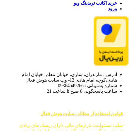
خرید اکانت تریدینگ ویو
ورود
آدرس : مازندران، ساری، خیابان معلم، خیابان امام
هادی،کوچه امام هادی 12- وب سایت هوش فعال
شماره پشتیبانی : 09364549266
ساعت پاسخگویی 8 صبح تا ساعت 21
قوانین استفاده از مطالب سایت هوش فعال
سلب مسئولیت: بازارهای مالی دارای ریسک های زیادی
هستند و هرگونه سرمایه گذاری در این بازارها نیازمند