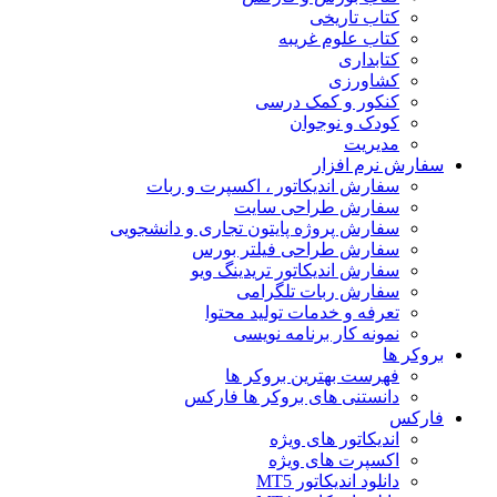
کتاب تاریخی
کتاب علوم غریبه
کتابداری
کشاورزی
کنکور و کمک‌ درسی
کودک و نوجوان
مدیریت
سفارش نرم افزار
سفارش اندیکاتور ، اکسپرت و ربات
سفارش طراحی سایت
سفارش پروژه پایتون تجاری و دانشجویی
سفارش طراحی فیلتر بورس
سفارش اندیکاتور تریدینگ ویو
سفارش ربات تلگرامی
تعرفه و خدمات تولید محتوا
نمونه کار برنامه نویسی
بروکر ها
فهرست بهترین بروکر ها
دانستنی های بروکر ها فارکس
فارکس
اندیکاتور های ویژه
اکسپرت های ویژه
دانلود اندیکاتور MT5