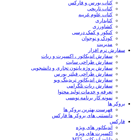
کتاب بورس و فارکس
کتاب تاریخی
کتاب علوم غریبه
کتابداری
کشاورزی
کنکور و کمک‌ درسی
کودک و نوجوان
مدیریت
سفارش نرم افزار
سفارش اندیکاتور ، اکسپرت و ربات
سفارش طراحی سایت
سفارش پروژه پایتون تجاری و دانشجویی
سفارش طراحی فیلتر بورس
سفارش اندیکاتور تریدینگ ویو
سفارش ربات تلگرامی
تعرفه و خدمات تولید محتوا
نمونه کار برنامه نویسی
بروکر ها
فهرست بهترین بروکر ها
دانستنی های بروکر ها فارکس
فارکس
اندیکاتور های ویژه
اکسپرت های ویژه
دانلود اندیکاتور MT5