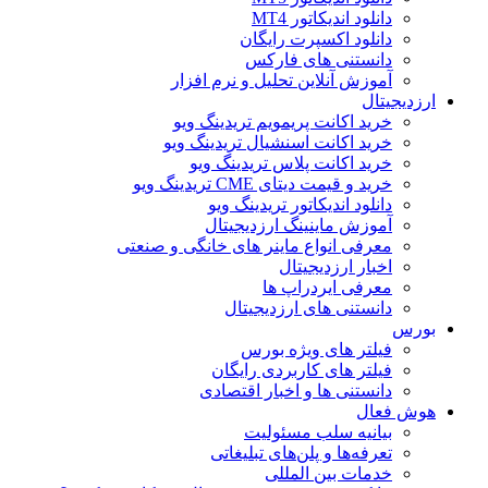
دانلود اندیکاتور MT4
دانلود اکسپرت رایگان
دانستنی های فارکس
آموزش آنلاین تحلیل و نرم افزار
ارزدیجیتال
خرید اکانت پریمویم تریدینگ ویو
خرید اکانت اسنشیال تریدینگ ویو
خرید اکانت پلاس تریدینگ ویو
خرید و قیمت دیتای CME تریدینگ ویو
دانلود اندیکاتور تریدینگ ویو
آموزش ماینینگ ارزدیجیتال
معرفی انواع ماینر های خانگی و صنعتی
اخبار ارزدیجیتال
معرفی ایردراپ ها
دانستنی های ارزدیجیتال
بورس
فیلتر های ویژه بورس
فیلتر های کاربردی رایگان
دانستنی ها و اخبار اقتصادی
هوش فعال
بیانیه سلب مسئولیت
تعرفه‌ها و پلن‌های تبلیغاتی
خدمات بین المللی