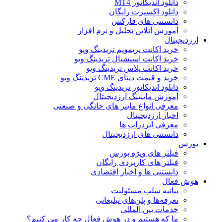
دانلود اندیکاتور MT4
دانلود اکسپرت رایگان
دانستنی های فارکس
آموزش آنلاین تحلیل و نرم افزار
ارزدیجیتال
خرید اکانت پریمویم تریدینگ ویو
خرید اکانت اسنشیال تریدینگ ویو
خرید اکانت پلاس تریدینگ ویو
خرید و قیمت دیتای CME تریدینگ ویو
دانلود اندیکاتور تریدینگ ویو
آموزش ماینینگ ارزدیجیتال
معرفی انواع ماینر های خانگی و صنعتی
اخبار ارزدیجیتال
معرفی ایردراپ ها
دانستنی های ارزدیجیتال
بورس
فیلتر های ویژه بورس
فیلتر های کاربردی رایگان
دانستنی ها و اخبار اقتصادی
هوش فعال
بیانیه سلب مسئولیت
تعرفه‌ها و پلن‌های تبلیغاتی
خدمات بین المللی
ما که هستیم و در هوش فعال چه کار می کنیم؟