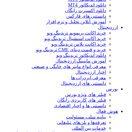
دانلود اندیکاتور MT4
دانلود اکسپرت رایگان
دانستنی های فارکس
آموزش آنلاین تحلیل و نرم افزار
ارزدیجیتال
خرید اکانت پریمویم تریدینگ ویو
خرید اکانت اسنشیال تریدینگ ویو
خرید اکانت پلاس تریدینگ ویو
خرید و قیمت دیتای CME تریدینگ ویو
دانلود اندیکاتور تریدینگ ویو
آموزش ماینینگ ارزدیجیتال
معرفی انواع ماینر های خانگی و صنعتی
اخبار ارزدیجیتال
معرفی ایردراپ ها
دانستنی های ارزدیجیتال
بورس
فیلتر های ویژه بورس
فیلتر های کاربردی رایگان
دانستنی ها و اخبار اقتصادی
هوش فعال
بیانیه سلب مسئولیت
تعرفه‌ها و پلن‌های تبلیغاتی
خدمات بین المللی