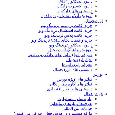
دانلود اندیکاتور MT4
دانلود اکسپرت رایگان
دانستنی های فارکس
آموزش آنلاین تحلیل و نرم افزار
ارزدیجیتال
خرید اکانت پریمویم تریدینگ ویو
خرید اکانت اسنشیال تریدینگ ویو
خرید اکانت پلاس تریدینگ ویو
خرید و قیمت دیتای CME تریدینگ ویو
دانلود اندیکاتور تریدینگ ویو
آموزش ماینینگ ارزدیجیتال
معرفی انواع ماینر های خانگی و صنعتی
اخبار ارزدیجیتال
معرفی ایردراپ ها
دانستنی های ارزدیجیتال
بورس
فیلتر های ویژه بورس
فیلتر های کاربردی رایگان
دانستنی ها و اخبار اقتصادی
هوش فعال
بیانیه سلب مسئولیت
تعرفه‌ها و پلن‌های تبلیغاتی
خدمات بین المللی
ما که هستیم و در هوش فعال چه کار می کنیم؟