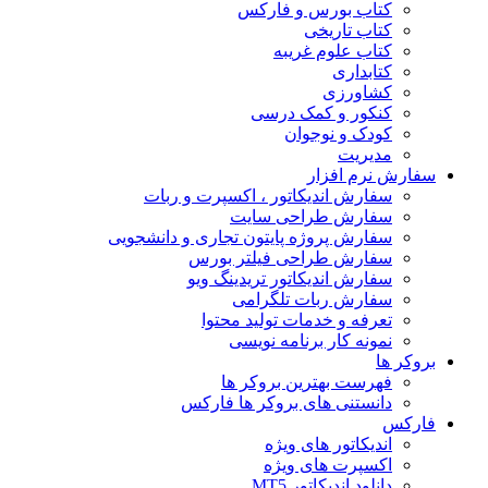
کتاب بورس و فارکس
کتاب تاریخی
کتاب علوم غریبه
کتابداری
کشاورزی
کنکور و کمک‌ درسی
کودک و نوجوان
مدیریت
سفارش نرم افزار
سفارش اندیکاتور ، اکسپرت و ربات
سفارش طراحی سایت
سفارش پروژه پایتون تجاری و دانشجویی
سفارش طراحی فیلتر بورس
سفارش اندیکاتور تریدینگ ویو
سفارش ربات تلگرامی
تعرفه و خدمات تولید محتوا
نمونه کار برنامه نویسی
بروکر ها
فهرست بهترین بروکر ها
دانستنی های بروکر ها فارکس
فارکس
اندیکاتور های ویژه
اکسپرت های ویژه
دانلود اندیکاتور MT5