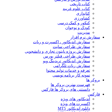
کتاب تاریخی
کتاب علوم غریبه
کتابداری
کشاورزی
کنکور و کمک‌ درسی
کودک و نوجوان
مدیریت
سفارش نرم افزار
سفارش اندیکاتور ، اکسپرت و ربات
سفارش طراحی سایت
سفارش پروژه پایتون تجاری و دانشجویی
سفارش طراحی فیلتر بورس
سفارش اندیکاتور تریدینگ ویو
سفارش ربات تلگرامی
تعرفه و خدمات تولید محتوا
نمونه کار برنامه نویسی
بروکر ها
فهرست بهترین بروکر ها
دانستنی های بروکر ها فارکس
فارکس
اندیکاتور های ویژه
اکسپرت های ویژه
دانلود اندیکاتور MT5