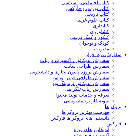
کتاب اجتماعی و سیاسی
کتاب بورس و فارکس
کتاب تاریخی
کتاب علوم غریبه
کتابداری
کشاورزی
کنکور و کمک‌ درسی
کودک و نوجوان
مدیریت
سفارش نرم افزار
سفارش اندیکاتور ، اکسپرت و ربات
سفارش طراحی سایت
سفارش پروژه پایتون تجاری و دانشجویی
سفارش طراحی فیلتر بورس
سفارش اندیکاتور تریدینگ ویو
سفارش ربات تلگرامی
تعرفه و خدمات تولید محتوا
نمونه کار برنامه نویسی
بروکر ها
فهرست بهترین بروکر ها
دانستنی های بروکر ها فارکس
فارکس
اندیکاتور های ویژه
اکسپرت های ویژه