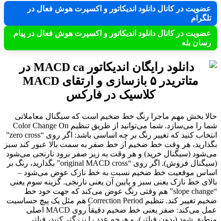
عضویت در کانال دانلود اندیکاتور و اکسپرت هوش فعال در
تلگرام
عضویت در کانال دانلود اندیکاتور و اکسپرت هوش فعال در پیام
رسان بله
حالا بخش مهم ماجرا رنگ خط ضخیم است که سیگنال معاملاتی
شما را می‌سازد. شما می‌توانید از طریق تنظیم Color Change On
انتخاب کنید که تغییر رنگ بر چه اساسی باشد: اگر روی “zero cross”
بگذارید، هر وقت خط ضخیم از خط صفر به سمت بالا عبور کند سبز
می‌شود (سیگنال خرید) و هر وقت به زیر صفر برود نارنجی می‌شود
(سیگنال فروش). اگر روی “original MACD cross” بگذارید، رنگ بر
اساس موقعیت خط ضخیم نسبت به خط نازک عوض می‌شود –
بالای خط نازک یعنی سبز و پایین آن یعنی نارنجی. گزینه سوم یعنی
“slope change” هم وقتی رنگ عوض می‌کند که جهت خود خط
ضخیم تغییر کند. تنظیم Correction Period هم مثل یک پیچ حساسیت
عمل می‌کند: صفر یعنی خط ضخیم دقیقاً روی MACD اصلی
منطبق شود (بدون فیلتر)، و هرچه عدد را بزرگتر کنید، فیلتر