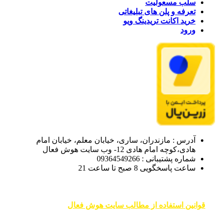
سلب مسعولیت
تعرفه و پلن های تبلیغاتی
خرید اکانت تریدینگ ویو
ورود
آدرس : مازندران، ساری، خیابان معلم، خیابان امام
هادی،کوچه امام هادی 12- وب سایت هوش فعال
شماره پشتیبانی : 09364549266
ساعت پاسخگویی 8 صبح تا ساعت 21
قوانین استفاده از مطالب سایت هوش فعال