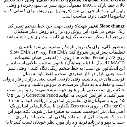
بالای خط نازک MACD معمولی برود سبز می‌شود (خرید) و وقتی
پایین آن برود نارنجی می‌شود (فروش). این روش برای کسانی که به
تقاطع‌ها اعتماد دارند مناسب است.
Slope change (تغییر جهت):
وقتی جهت خود خط ضخیم تغییر کند
رنگ عوض می‌شود. این روش زودتر از دو روش دیگر سیگنال
می‌دهد اما ممکن است سیگنال‌های کاذب بیشتری هم داشته باشد.
به طور کلی، برای یک تریدر تازه‌کار توصیه می‌شود با همان
تنظیمات پیش‌فرض شروع کند: Fast EMA روی ۱۲، Slow EMA
روی ۲۶، و Correction Period روی ۰ (که یعنی همان تنظیمات
MACD کلاسیک با فیلتر هماهنگ). قانون ساده و طلایی استفاده از
این اندیکاتور این است: به خط ضخیم رنگی نگاه کنید – وقتی سبز
است یعنی بازار در فاز صعودی است و فقط باید به دنبال
فرصت‌های خرید باشید، وقتی نارنجی است یعنی بازار در فاز نزولی
است و فقط باید به دنبال فرصت‌های فروش باشید، و وقتی
خاکستری است یعنی بازار هنوز جهت مشخصی ندارد و بهتر است
صبر کنید. با افزایش تجربه، می‌توانید Correction Period را بین ۵ تا
۱۵ ببرید تا سیگنال‌های مطمئن‌تر اما دیرتر دریافت کنید، یا Color
Change On را روی Zero cross بگذارید تا سیگنال‌ها بر اساس یک
اصل بنیادی‌تر (موقعیت نسبت به صفر) صادر شوند. نکته مهم این
است که همیشه قبل از استفاده واقعی، این تنظیمات را روی
حساب دمو و در تایم‌فریم و بازار مورد نظر خودتان تست کنید تا با