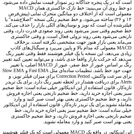
است که در یک پنجره جداگانه زیر نمودار قیمت نمایش داده می‌شود.
دو خط روی آن می‌بینید: خط نازک خاکستری همان MACD
معمولی است که از اختلاف دو میانگین متحرک نمایی (پیش‌فرض
۱۲ و ۲۶) ساخته می‌شود، و خط ضخیم رنگی نسخه “اصلاح‌شده” یا
فیلترشده آن است که نویز و نوسان‌های الکی بازار را حذف می‌کند.
خط ضخیم وقتی سبز می‌شود یعنی روند صعودی قدرت دارد، وقتی
نارنجی می‌شود یعنی روند نزولی فعال است، و وقتی خاکستری
می‌ماند یعنی بازار هنوز جهت مشخصی نگرفته است. برخلاف
MACD معمولی که مدام بالا و پایین می‌پرد و سیگنال‌های کاذب
زیادی می‌دهد، این نسخه با یک فیلتر هوشمند فقط وقتی تغییر رنگ
می‌دهد که حرکت بازار واقعاً جدی باشد، و می‌توانید تعیین کنید تغییر
رنگ بر اساس عبور از خط صفر، عبور از MACD اصلی، یا تغییر
جهت خود خط باشد. تنظیمات ساده‌ای مثل Fast EMA و Slow EMA
برای سرعت واکنش، Correction Period برای میزان فیلتر نویز، و
Alerts برای دریافت هشدار در لحظه تغییر رنگ دارد. برای یک تریدر
تازه‌کار، قانون استفاده از این اندیکاتور خیلی ساده است: خط ضخیم
سبز یعنی اجازه خرید دارید، خط ضخیم نارنجی یعنی اجازه فروش
دارید، و خط ضخیم خاکستری یعنی بهتر است صبر کنید و وارد
معامله نشوید.برای یک تریدر تازه‌کار، قانون استفاده از این اندیکاتور
خیلی ساده است: خط ضخیم سبز یعنی اجازه خرید دارید، خط
ضخیم نارنجی یعنی اجازه فروش دارید، و خط ضخیم خاکستری
یعنی بهتر است صبر کنید و وارد معامله نشوید.
این اندیکاتور در واقع یک MACD معمولی است که یک فیلتر هوشمند