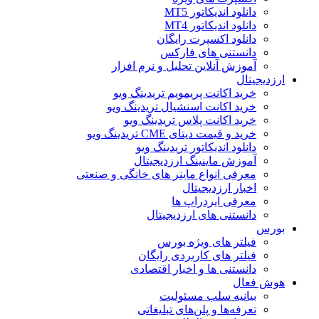
دانلود اندیکاتور MT5
دانلود اندیکاتور MT4
دانلود اکسپرت رایگان
دانستنی های فارکس
آموزش آنلاین تحلیل و نرم افزار
ارزدیجیتال
خرید اکانت پریمویم تریدینگ ویو
خرید اکانت اسنشیال تریدینگ ویو
خرید اکانت پلاس تریدینگ ویو
خرید و قیمت دیتای CME تریدینگ ویو
دانلود اندیکاتور تریدینگ ویو
آموزش ماینینگ ارزدیجیتال
معرفی انواع ماینر های خانگی و صنعتی
اخبار ارزدیجیتال
معرفی ایردراپ ها
دانستنی های ارزدیجیتال
بورس
فیلتر های ویژه بورس
فیلتر های کاربردی رایگان
دانستنی ها و اخبار اقتصادی
هوش فعال
بیانیه سلب مسئولیت
تعرفه‌ها و پلن‌های تبلیغاتی