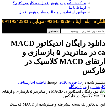
ما که هستیم و در هوش فعال چه کار می کنیم؟
ارتباط با ما
قوانین استفاده از مطالب سایت هوش فعال
تلگرام - بله - ایتا : 09364549266 موبایل : 09119542983
دانلود رایگان اندیکاتور MACD
ca در متاتریدر ۵ بازسازی و
ارتقای MACD کلاسیک در
فارکس
منتشر شده در
15 فوریه 2026
| توسط
فاطمه اجارستاقی
کارشناس
|
بدون دیدگاه
این اندیکاتور یک نسخه پیشرفته و فیلترشده از MACD کلاسیک