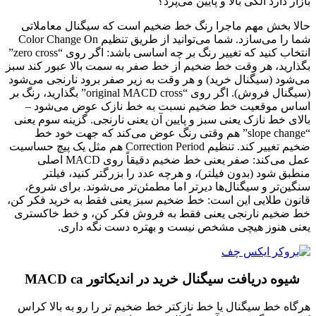
بازار دارد الکی بالا و پایین می‌پرد؟”
حالا بخش مهم ماجرا رنگ خط ضخیم است که سیگنال معاملاتی
شما را می‌سازد. شما می‌توانید از طریق تنظیم Color Change On
انتخاب کنید که تغییر رنگ بر چه اساسی باشد: اگر روی “zero cross”
بگذارید، هر وقت خط ضخیم از خط صفر به سمت بالا عبور کند سبز
می‌شود (سیگنال خرید) و هر وقت به زیر صفر برود نارنجی می‌شود
(سیگنال فروش). اگر روی “original MACD cross” بگذارید، رنگ بر
اساس موقعیت خط ضخیم نسبت به خط نازک عوض می‌شود –
بالای خط نازک یعنی سبز و پایین آن یعنی نارنجی. گزینه سوم یعنی
“slope change” هم وقتی رنگ عوض می‌کند که جهت خود خط
ضخیم تغییر کند. تنظیم Correction Period هم مثل یک پیچ حساسیت
عمل می‌کند: صفر یعنی خط ضخیم دقیقاً روی MACD اصلی
منطبق شود (بدون فیلتر)، و هرچه عدد را بزرگتر کنید، فیلتر
سنگین‌تر و سیگنال‌ها دیرتر اما مطمئن‌تر می‌شوند. برای شروع،
قانون طلایی این است: خط ضخیم سبز یعنی فقط به خرید فکر کن،
خط ضخیم نارنجی یعنی فقط به فروش فکر کن، و خط خاکستری
یعنی هنوز هیچی مشخص نیست و بهتره دست نگه داری.
شیوه دریافت سیگنال خرید در اندیکاتور MACD ca
هرگاه خط سیگنال یا خط نازکتر خط ضخیم تر را رو به بالا کراس