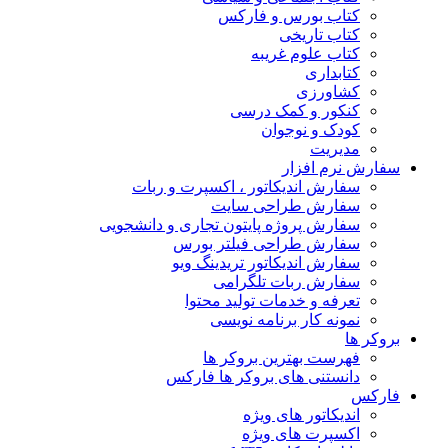
کتاب بورس و فارکس
کتاب تاریخی
کتاب علوم غریبه
کتابداری
کشاورزی
کنکور و کمک‌ درسی
کودک و نوجوان
مدیریت
سفارش نرم افزار
سفارش اندیکاتور ، اکسپرت و ربات
سفارش طراحی سایت
سفارش پروژه پایتون تجاری و دانشجویی
سفارش طراحی فیلتر بورس
سفارش اندیکاتور تریدینگ ویو
سفارش ربات تلگرامی
تعرفه و خدمات تولید محتوا
نمونه کار برنامه نویسی
بروکر ها
فهرست بهترین بروکر ها
دانستنی های بروکر ها فارکس
فارکس
اندیکاتور های ویژه
اکسپرت های ویژه