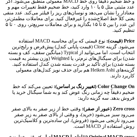
و خط ضخیم دقیقاً روی خط MACD معمولی منطبق می‌شود. اگر
عدد مثبتی مثل ۵ یا ۱۰ وارد کنید، خط ضخیم فقط تغییرات مهم و
معنادار را نشان می‌دهد و نوسان‌های ریز را فیلتر می‌کند. عدد منفی
یعنی کلاً خط اصلاح‌شده را غیرفعال کنید. برای معاملات مطمئن‌تر،
این عدد را بین ۵ تا ۱۵ بگذارید و برای معاملات سریع‌تر، روی ۰ تا ۵
تنظیم کنید.
Price (قیمت):
نوع قیمتی که برای محاسبه MACD استفاده
می‌شود. گزینه Close (قیمت پایانی کندل) پیش‌فرض و رایج‌ترین
انتخاب است. اما می‌توانید از Typical (میانگین سقف، کف و بسته
شدن) برای سیگنال‌های نرم‌تر، یا Weighted (وزن بیشتر به قیمت
بسته شدن) برای تأکید بر قدرت بسته شدن کندل استفاده کنید.
گزینه‌های Heiken Ashi هم برای حذف نویز کندل‌های معمولی
کاربرد دارند.
Color Change On (تغییر رنگ بر اساس):
تعیین می‌کند که خط
ضخیم دقیقاً چه زمانی رنگ عوض کند و به شما سیگنال خرید یا
فروش بدهد. سه گزینه دارید:
Zero cross (عبور از صفر):
وقتی خط از زیر صفر به بالای صفر
می‌رود سبز می‌شود (خرید)، و وقتی از بالای صفر به زیر صفر
می‌رود نارنجی می‌شود (فروش). این ساده‌ترین و کلاسیک‌ترین
روش استفاده از MACD است.
Original MACD cross (تقاطع با MACD اصلی):
وقتی خط ضخیم