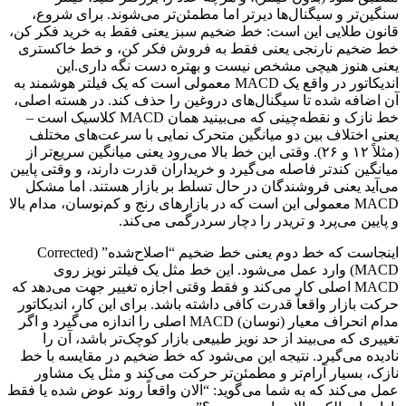
سنگین‌تر و سیگنال‌ها دیرتر اما مطمئن‌تر می‌شوند. برای شروع،
قانون طلایی این است: خط ضخیم سبز یعنی فقط به خرید فکر کن،
خط ضخیم نارنجی یعنی فقط به فروش فکر کن، و خط خاکستری
یعنی هنوز هیچی مشخص نیست و بهتره دست نگه داری.این
اندیکاتور در واقع یک MACD معمولی است که یک فیلتر هوشمند به
آن اضافه شده تا سیگنال‌های دروغین را حذف کند. در هسته اصلی،
خط نازک و نقطه‌چینی که می‌بینید همان MACD کلاسیک است –
یعنی اختلاف بین دو میانگین متحرک نمایی با سرعت‌های مختلف
(مثلاً ۱۲ و ۲۶). وقتی این خط بالا می‌رود یعنی میانگین سریع‌تر از
میانگین کندتر فاصله می‌گیرد و خریداران قدرت دارند، و وقتی پایین
می‌آید یعنی فروشندگان در حال تسلط بر بازار هستند. اما مشکل
MACD معمولی این است که در بازارهای رنج و کم‌نوسان، مدام بالا
و پایین می‌پرد و تریدر را دچار سردرگمی می‌کند.
اینجاست که خط دوم یعنی خط ضخیم “اصلاح‌شده” (Corrected
MACD) وارد عمل می‌شود. این خط مثل یک فیلتر نویز روی
MACD اصلی کار می‌کند و فقط وقتی اجازه تغییر جهت می‌دهد که
حرکت بازار واقعاً قدرت کافی داشته باشد. برای این کار، اندیکاتور
مدام انحراف معیار (نوسان) MACD اصلی را اندازه می‌گیرد و اگر
تغییری که می‌بیند از حد نویز طبیعی بازار کوچک‌تر باشد، آن را
نادیده می‌گیرد. نتیجه این می‌شود که خط ضخیم در مقایسه با خط
نازک، بسیار آرام‌تر و مطمئن‌تر حرکت می‌کند و مثل یک مشاور
عمل می‌کند که به شما می‌گوید: “الان واقعاً روند عوض شده یا فقط