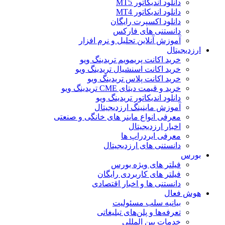
دانلود اندیکاتور MT5
دانلود اندیکاتور MT4
دانلود اکسپرت رایگان
دانستنی های فارکس
آموزش آنلاین تحلیل و نرم افزار
ارزدیجیتال
خرید اکانت پریمویم تریدینگ ویو
خرید اکانت اسنشیال تریدینگ ویو
خرید اکانت پلاس تریدینگ ویو
خرید و قیمت دیتای CME تریدینگ ویو
دانلود اندیکاتور تریدینگ ویو
آموزش ماینینگ ارزدیجیتال
معرفی انواع ماینر های خانگی و صنعتی
اخبار ارزدیجیتال
معرفی ایردراپ ها
دانستنی های ارزدیجیتال
بورس
فیلتر های ویژه بورس
فیلتر های کاربردی رایگان
دانستنی ها و اخبار اقتصادی
هوش فعال
بیانیه سلب مسئولیت
تعرفه‌ها و پلن‌های تبلیغاتی
خدمات بین المللی