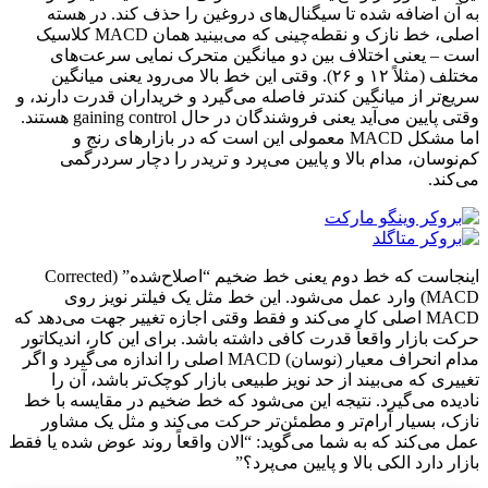
به آن اضافه شده تا سیگنال‌های دروغین را حذف کند. در هسته
اصلی، خط نازک و نقطه‌چینی که می‌بینید همان MACD کلاسیک
است – یعنی اختلاف بین دو میانگین متحرک نمایی سرعت‌های
مختلف (مثلاً ۱۲ و ۲۶). وقتی این خط بالا می‌رود یعنی میانگین
سریع‌تر از میانگین کندتر فاصله می‌گیرد و خریداران قدرت دارند، و
وقتی پایین می‌آید یعنی فروشندگان در حال gaining control هستند.
اما مشکل MACD معمولی این است که در بازارهای رنج و
کم‌نوسان، مدام بالا و پایین می‌پرد و تریدر را دچار سردرگمی
می‌کند.
اینجاست که خط دوم یعنی خط ضخیم “اصلاح‌شده” (Corrected
MACD) وارد عمل می‌شود. این خط مثل یک فیلتر نویز روی
MACD اصلی کار می‌کند و فقط وقتی اجازه تغییر جهت می‌دهد که
حرکت بازار واقعاً قدرت کافی داشته باشد. برای این کار، اندیکاتور
مدام انحراف معیار (نوسان) MACD اصلی را اندازه می‌گیرد و اگر
تغییری که می‌بیند از حد نویز طبیعی بازار کوچک‌تر باشد، آن را
نادیده می‌گیرد. نتیجه این می‌شود که خط ضخیم در مقایسه با خط
نازک، بسیار آرام‌تر و مطمئن‌تر حرکت می‌کند و مثل یک مشاور
عمل می‌کند که به شما می‌گوید: “الان واقعاً روند عوض شده یا فقط
بازار دارد الکی بالا و پایین می‌پرد؟”