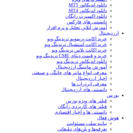
دانلود اندیکاتور MT5
دانلود اندیکاتور MT4
دانلود اکسپرت رایگان
دانستنی های فارکس
آموزش آنلاین تحلیل و نرم افزار
ارزدیجیتال
خرید اکانت پریمویم تریدینگ ویو
خرید اکانت اسنشیال تریدینگ ویو
خرید اکانت پلاس تریدینگ ویو
خرید و قیمت دیتای CME تریدینگ ویو
دانلود اندیکاتور تریدینگ ویو
آموزش ماینینگ ارزدیجیتال
معرفی انواع ماینر های خانگی و صنعتی
اخبار ارزدیجیتال
معرفی ایردراپ ها
دانستنی های ارزدیجیتال
بورس
فیلتر های ویژه بورس
فیلتر های کاربردی رایگان
دانستنی ها و اخبار اقتصادی
هوش فعال
بیانیه سلب مسئولیت
تعرفه‌ها و پلن‌های تبلیغاتی