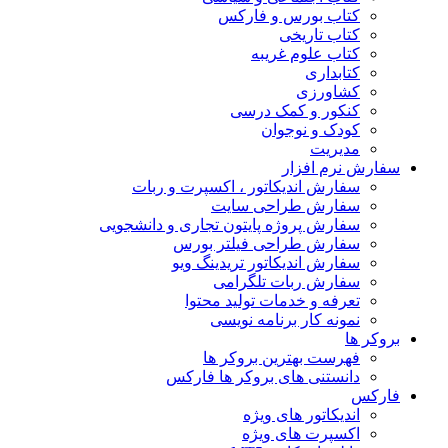
کتاب بورس و فارکس
کتاب تاریخی
کتاب علوم غریبه
کتابداری
کشاورزی
کنکور و کمک‌ درسی
کودک و نوجوان
مدیریت
سفارش نرم افزار
سفارش اندیکاتور ، اکسپرت و ربات
سفارش طراحی سایت
سفارش پروژه پایتون تجاری و دانشجویی
سفارش طراحی فیلتر بورس
سفارش اندیکاتور تریدینگ ویو
سفارش ربات تلگرامی
تعرفه و خدمات تولید محتوا
نمونه کار برنامه نویسی
بروکر ها
فهرست بهترین بروکر ها
دانستنی های بروکر ها فارکس
فارکس
اندیکاتور های ویژه
اکسپرت های ویژه