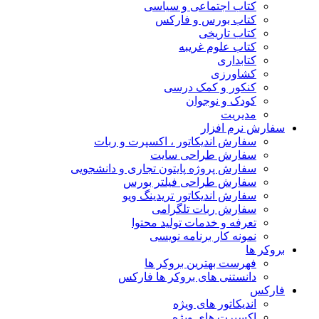
کتاب اجتماعی و سیاسی
کتاب بورس و فارکس
کتاب تاریخی
کتاب علوم غریبه
کتابداری
کشاورزی
کنکور و کمک‌ درسی
کودک و نوجوان
مدیریت
سفارش نرم افزار
سفارش اندیکاتور ، اکسپرت و ربات
سفارش طراحی سایت
سفارش پروژه پایتون تجاری و دانشجویی
سفارش طراحی فیلتر بورس
سفارش اندیکاتور تریدینگ ویو
سفارش ربات تلگرامی
تعرفه و خدمات تولید محتوا
نمونه کار برنامه نویسی
بروکر ها
فهرست بهترین بروکر ها
دانستنی های بروکر ها فارکس
فارکس
اندیکاتور های ویژه
اکسپرت های ویژه