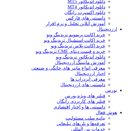
دانلود اندیکاتور MT5
دانلود اندیکاتور MT4
دانلود اکسپرت رایگان
دانستنی های فارکس
آموزش آنلاین تحلیل و نرم افزار
ارزدیجیتال
خرید اکانت پریمویم تریدینگ ویو
خرید اکانت اسنشیال تریدینگ ویو
خرید اکانت پلاس تریدینگ ویو
خرید و قیمت دیتای CME تریدینگ ویو
دانلود اندیکاتور تریدینگ ویو
آموزش ماینینگ ارزدیجیتال
معرفی انواع ماینر های خانگی و صنعتی
اخبار ارزدیجیتال
معرفی ایردراپ ها
دانستنی های ارزدیجیتال
بورس
فیلتر های ویژه بورس
فیلتر های کاربردی رایگان
دانستنی ها و اخبار اقتصادی
هوش فعال
بیانیه سلب مسئولیت
تعرفه‌ها و پلن‌های تبلیغاتی
خدمات بین المللی