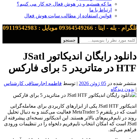
ما که هستیم و در هوش فعال چه کار می کنیم؟
ارتباط با ما
قوانین استفاده از مطالب سایت هوش فعال
تلگرام - بله - ایتا : 09364549266 موبایل : 09119542983
دانلود رایگان اندیکاتور JSatl
HTF در متاتریدر 5 برای فارکس
منتشر شده در
05 ژوئن 2026
| توسط
فاطمه اجارستاقی کارشناس
|
بدون دیدگاه
اندیکاتور JSatl HTF یکی از ابزارهای کاربردی برای معامله‌گرانی
است که در پلتفرم MetaTrader 5 فعالیت می‌کنند و به دنبال تحلیل
روند در تایم‌فریم‌های بالاتر هستند. این اندیکاتور نسخه‌ای پیشرفته از
JSatl است که امکان انتخاب تایم‌فریم دلخواه را در تنظیمات ورودی
فراهم می‌کند.