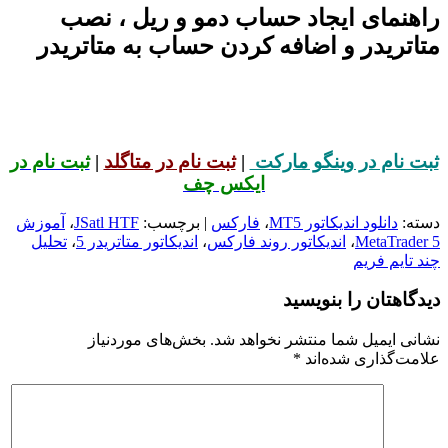
راهنمای ایجاد حساب دمو و ریل ، نصب
متاتریدر و اضافه کردن حساب به متاتریدر
ثبت نام در وینگو مارکت
|
ثبت نام در متاگلد
|
ثبت نام در
ایکس چف
دسته:
دانلود اندیکاتور MT5
،
فارکس
| برچسب:
JSatl HTF
،
آموزش
MetaTrader 5
،
اندیکاتور روند فارکس
،
اندیکاتور متاتریدر 5
،
تحلیل
چند تایم فریم
دیدگاهتان را بنویسید
نشانی ایمیل شما منتشر نخواهد شد.
بخش‌های موردنیاز
علامت‌گذاری شده‌اند
*