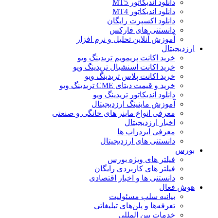
دانلود اندیکاتور MT5
دانلود اندیکاتور MT4
دانلود اکسپرت رایگان
دانستنی های فارکس
آموزش آنلاین تحلیل و نرم افزار
ارزدیجیتال
خرید اکانت پریمویم تریدینگ ویو
خرید اکانت اسنشیال تریدینگ ویو
خرید اکانت پلاس تریدینگ ویو
خرید و قیمت دیتای CME تریدینگ ویو
دانلود اندیکاتور تریدینگ ویو
آموزش ماینینگ ارزدیجیتال
معرفی انواع ماینر های خانگی و صنعتی
اخبار ارزدیجیتال
معرفی ایردراپ ها
دانستنی های ارزدیجیتال
بورس
فیلتر های ویژه بورس
فیلتر های کاربردی رایگان
دانستنی ها و اخبار اقتصادی
هوش فعال
بیانیه سلب مسئولیت
تعرفه‌ها و پلن‌های تبلیغاتی
خدمات بین المللی