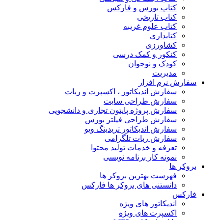
کتاب بورس و فارکس
کتاب تاریخی
کتاب علوم غریبه
کتابداری
کشاورزی
کنکور و کمک‌ درسی
کودک و نوجوان
مدیریت
سفارش نرم افزار
سفارش اندیکاتور ، اکسپرت و ربات
سفارش طراحی سایت
سفارش پروژه پایتون تجاری و دانشجویی
سفارش طراحی فیلتر بورس
سفارش اندیکاتور تریدینگ ویو
سفارش ربات تلگرامی
تعرفه و خدمات تولید محتوا
نمونه کار برنامه نویسی
بروکر ها
فهرست بهترین بروکر ها
دانستنی های بروکر ها فارکس
فارکس
اندیکاتور های ویژه
اکسپرت های ویژه