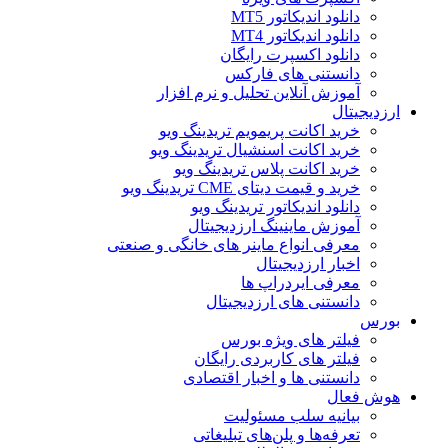
دانلود اندیکاتور MT5
دانلود اندیکاتور MT4
دانلود اکسپرت رایگان
دانستنی های فارکس
آموزش آنلاین تحلیل و نرم افزار
ارزدیجیتال
خرید اکانت پریمویم تریدینگ ویو
خرید اکانت اسنشیال تریدینگ ویو
خرید اکانت پلاس تریدینگ ویو
خرید و قیمت دیتای CME تریدینگ ویو
دانلود اندیکاتور تریدینگ ویو
آموزش ماینینگ ارزدیجیتال
معرفی انواع ماینر های خانگی و صنعتی
اخبار ارزدیجیتال
معرفی ایردراپ ها
دانستنی های ارزدیجیتال
بورس
فیلتر های ویژه بورس
فیلتر های کاربردی رایگان
دانستنی ها و اخبار اقتصادی
هوش فعال
بیانیه سلب مسئولیت
تعرفه‌ها و پلن‌های تبلیغاتی