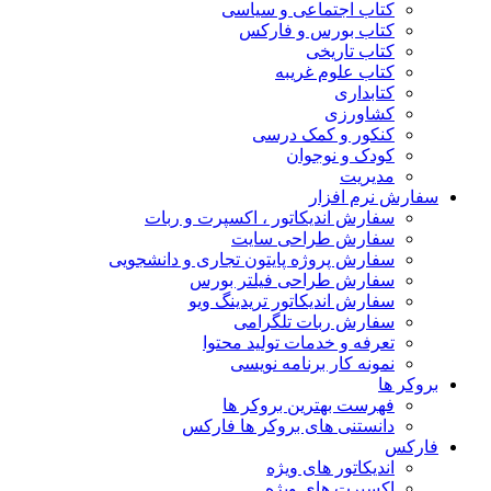
کتاب اجتماعی و سیاسی
کتاب بورس و فارکس
کتاب تاریخی
کتاب علوم غریبه
کتابداری
کشاورزی
کنکور و کمک‌ درسی
کودک و نوجوان
مدیریت
سفارش نرم افزار
سفارش اندیکاتور ، اکسپرت و ربات
سفارش طراحی سایت
سفارش پروژه پایتون تجاری و دانشجویی
سفارش طراحی فیلتر بورس
سفارش اندیکاتور تریدینگ ویو
سفارش ربات تلگرامی
تعرفه و خدمات تولید محتوا
نمونه کار برنامه نویسی
بروکر ها
فهرست بهترین بروکر ها
دانستنی های بروکر ها فارکس
فارکس
اندیکاتور های ویژه
اکسپرت های ویژه