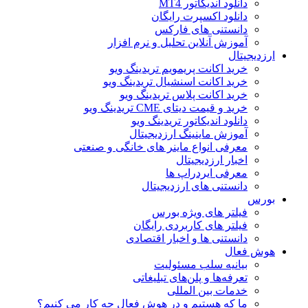
دانلود اندیکاتور MT4
دانلود اکسپرت رایگان
دانستنی های فارکس
آموزش آنلاین تحلیل و نرم افزار
ارزدیجیتال
خرید اکانت پریمویم تریدینگ ویو
خرید اکانت اسنشیال تریدینگ ویو
خرید اکانت پلاس تریدینگ ویو
خرید و قیمت دیتای CME تریدینگ ویو
دانلود اندیکاتور تریدینگ ویو
آموزش ماینینگ ارزدیجیتال
معرفی انواع ماینر های خانگی و صنعتی
اخبار ارزدیجیتال
معرفی ایردراپ ها
دانستنی های ارزدیجیتال
بورس
فیلتر های ویژه بورس
فیلتر های کاربردی رایگان
دانستنی ها و اخبار اقتصادی
هوش فعال
بیانیه سلب مسئولیت
تعرفه‌ها و پلن‌های تبلیغاتی
خدمات بین المللی
ما که هستیم و در هوش فعال چه کار می کنیم؟