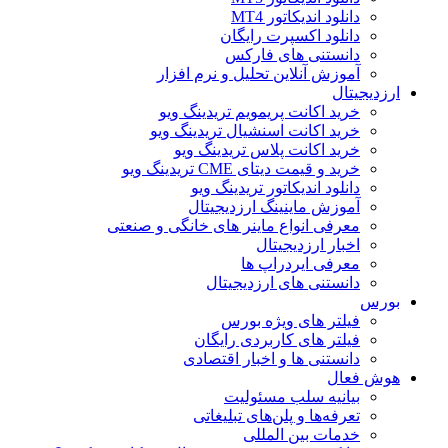
دانلود اندیکاتور MT4
دانلود اکسپرت رایگان
دانستنی های فارکس
آموزش آنلاین تحلیل و نرم افزار
ارزدیجیتال
خرید اکانت پریمویم تریدینگ ویو
خرید اکانت اسنشیال تریدینگ ویو
خرید اکانت پلاس تریدینگ ویو
خرید و قیمت دیتای CME تریدینگ ویو
دانلود اندیکاتور تریدینگ ویو
آموزش ماینینگ ارزدیجیتال
معرفی انواع ماینر های خانگی و صنعتی
اخبار ارزدیجیتال
معرفی ایردراپ ها
دانستنی های ارزدیجیتال
بورس
فیلتر های ویژه بورس
فیلتر های کاربردی رایگان
دانستنی ها و اخبار اقتصادی
هوش فعال
بیانیه سلب مسئولیت
تعرفه‌ها و پلن‌های تبلیغاتی
خدمات بین المللی