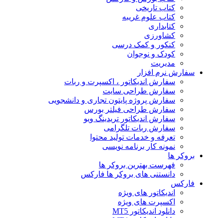
کتاب تاریخی
کتاب علوم غریبه
کتابداری
کشاورزی
کنکور و کمک‌ درسی
کودک و نوجوان
مدیریت
سفارش نرم افزار
سفارش اندیکاتور ، اکسپرت و ربات
سفارش طراحی سایت
سفارش پروژه پایتون تجاری و دانشجویی
سفارش طراحی فیلتر بورس
سفارش اندیکاتور تریدینگ ویو
سفارش ربات تلگرامی
تعرفه و خدمات تولید محتوا
نمونه کار برنامه نویسی
بروکر ها
فهرست بهترین بروکر ها
دانستنی های بروکر ها فارکس
فارکس
اندیکاتور های ویژه
اکسپرت های ویژه
دانلود اندیکاتور MT5