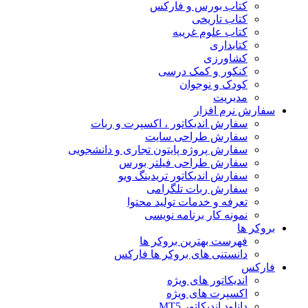
کتاب بورس و فارکس
کتاب تاریخی
کتاب علوم غریبه
کتابداری
کشاورزی
کنکور و کمک‌ درسی
کودک و نوجوان
مدیریت
سفارش نرم افزار
سفارش اندیکاتور ، اکسپرت و ربات
سفارش طراحی سایت
سفارش پروژه پایتون تجاری و دانشجویی
سفارش طراحی فیلتر بورس
سفارش اندیکاتور تریدینگ ویو
سفارش ربات تلگرامی
تعرفه و خدمات تولید محتوا
نمونه کار برنامه نویسی
بروکر ها
فهرست بهترین بروکر ها
دانستنی های بروکر ها فارکس
فارکس
اندیکاتور های ویژه
اکسپرت های ویژه
دانلود اندیکاتور MT5