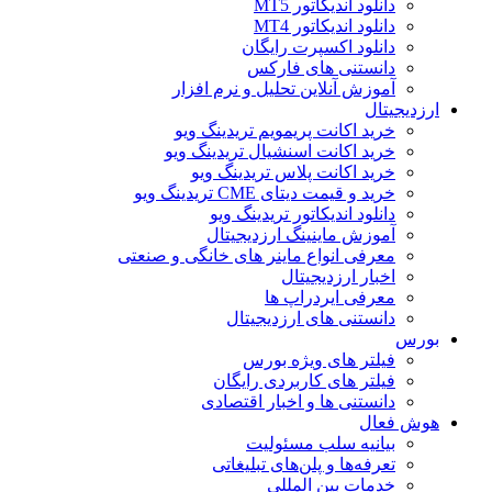
دانلود اندیکاتور MT5
دانلود اندیکاتور MT4
دانلود اکسپرت رایگان
دانستنی های فارکس
آموزش آنلاین تحلیل و نرم افزار
ارزدیجیتال
خرید اکانت پریمویم تریدینگ ویو
خرید اکانت اسنشیال تریدینگ ویو
خرید اکانت پلاس تریدینگ ویو
خرید و قیمت دیتای CME تریدینگ ویو
دانلود اندیکاتور تریدینگ ویو
آموزش ماینینگ ارزدیجیتال
معرفی انواع ماینر های خانگی و صنعتی
اخبار ارزدیجیتال
معرفی ایردراپ ها
دانستنی های ارزدیجیتال
بورس
فیلتر های ویژه بورس
فیلتر های کاربردی رایگان
دانستنی ها و اخبار اقتصادی
هوش فعال
بیانیه سلب مسئولیت
تعرفه‌ها و پلن‌های تبلیغاتی
خدمات بین المللی