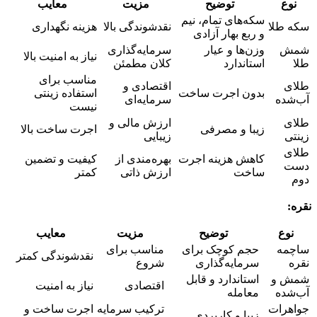
نوع
توضیح
مزیت
معایب
سکه‌های تمام، نیم
سکه طلا
نقدشوندگی بالا
هزینه نگهداری
و ربع بهار آزادی
شمش
وزن‌ها و عیار
سرمایه‌گذاری
نیاز به امنیت بالا
طلا
استاندارد
کلان مطمئن
مناسب برای
طلای
اقتصادی و
بدون اجرت ساخت
استفاده زینتی
آب‌شده
سرمایه‌ای
نیست
طلای
ارزش مالی و
زیبا و مصرفی
اجرت ساخت بالا
زینتی
زیبایی
طلای
کاهش هزینه اجرت
بهره‌مندی از
کیفیت و تضمین
دست
ساخت
ارزش ذاتی
کمتر
دوم
نقره:
نوع
توضیح
مزیت
معایب
ساچمه
حجم کوچک برای
مناسب برای
نقدشوندگی کمتر
نقره
سرمایه‌گذاری
شروع
شمش و
استاندارد و قابل
اقتصادی
نیاز به امنیت
آب‌شده
معامله
جواهرات
ترکیب سرمایه
اجرت ساخت و
زیبا و کاربردی