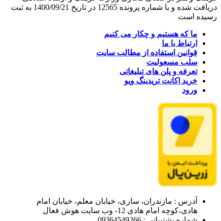
دریافت شده و با شماره پرونده 12565 در تاریخ 1400/09/21 به ثبت
رسیده است
ما که هستیم و چکار می کنیم
ارتباط با ما
قوانین استفاده از مطالب سایت
سلب مسعولیت
تعرفه و پلن های تبلیغاتی
خرید اکانت تریدینگ ویو
ورود
آدرس : مازندران، ساری، خیابان معلم، خیابان امام
هادی،کوچه امام هادی 12- وب سایت هوش فعال
شماره پشتیبانی : 09364549266