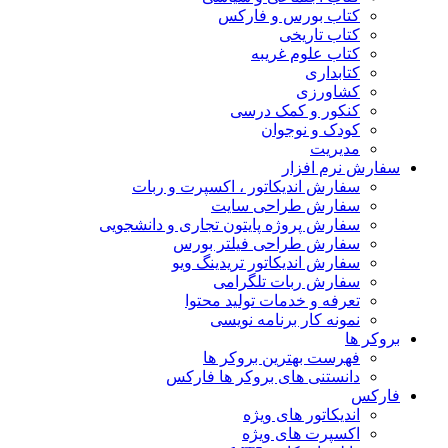
کتاب بورس و فارکس
کتاب تاریخی
کتاب علوم غریبه
کتابداری
کشاورزی
کنکور و کمک‌ درسی
کودک و نوجوان
مدیریت
سفارش نرم افزار
سفارش اندیکاتور ، اکسپرت و ربات
سفارش طراحی سایت
سفارش پروژه پایتون تجاری و دانشجویی
سفارش طراحی فیلتر بورس
سفارش اندیکاتور تریدینگ ویو
سفارش ربات تلگرامی
تعرفه و خدمات تولید محتوا
نمونه کار برنامه نویسی
بروکر ها
فهرست بهترین بروکر ها
دانستنی های بروکر ها فارکس
فارکس
اندیکاتور های ویژه
اکسپرت های ویژه