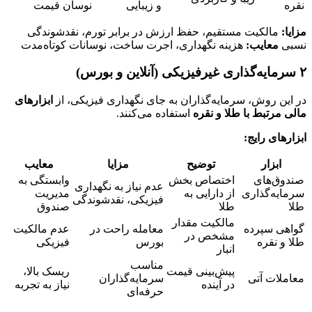
نقره
و زیبایی
نوسان قیمت
مزایا:
مالکیت مستقیم، حفظ ارزش در برابر تورم، نقدشوندگی
نسبی
معایب:
هزینه نگهداری، اجرت ساخت، نوسانات کوتاه‌مدت
۲️ سرمایه‌گذاری غیرفیزیکی (آنلاین و بورس)
در این روش، سرمایه‌گذاران به جای نگهداری فیزیکی، از
ابزارهای
مالی مرتبط با طلا و نقره
استفاده می‌کنند.
ابزارهای رایج:
ابزار
توضیح
مزایا
معایب
صندوق‌های
اختصاص بخش
وابستگی به
عدم نیاز به نگهداری
سرمایه‌گذاری
از دارایی به
مدیریت
فیزیکی، نقدشوندگی
طلا
طلا
صندوق
مالکیت مقدار
گواهی سپرده
معامله راحت در
عدم مالکیت
مشخص در
طلا و نقره
بورس
فیزیکی
انبار
مناسب
پیش‌بینی قیمت
ریسک بالا،
معاملات آتی
سرمایه‌گذاران
در آینده
نیاز به تجربه
حرفه‌ای