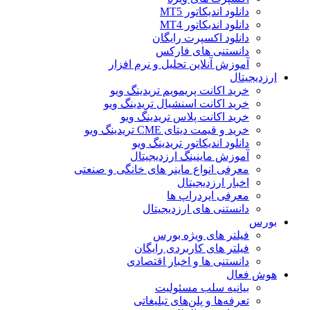
دانلود اندیکاتور MT5
دانلود اندیکاتور MT4
دانلود اکسپرت رایگان
دانستنی های فارکس
آموزش آنلاین تحلیل و نرم افزار
ارزدیجیتال
خرید اکانت پریمویم تریدینگ ویو
خرید اکانت اسنشیال تریدینگ ویو
خرید اکانت پلاس تریدینگ ویو
خرید و قیمت دیتای CME تریدینگ ویو
دانلود اندیکاتور تریدینگ ویو
آموزش ماینینگ ارزدیجیتال
معرفی انواع ماینر های خانگی و صنعتی
اخبار ارزدیجیتال
معرفی ایردراپ ها
دانستنی های ارزدیجیتال
بورس
فیلتر های ویژه بورس
فیلتر های کاربردی رایگان
دانستنی ها و اخبار اقتصادی
هوش فعال
بیانیه سلب مسئولیت
تعرفه‌ها و پلن‌های تبلیغاتی