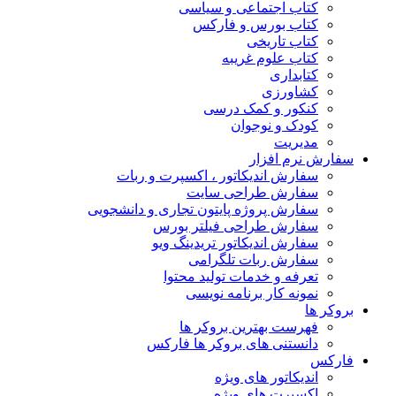
کتاب اجتماعی و سیاسی
کتاب بورس و فارکس
کتاب تاریخی
کتاب علوم غریبه
کتابداری
کشاورزی
کنکور و کمک‌ درسی
کودک و نوجوان
مدیریت
سفارش نرم افزار
سفارش اندیکاتور ، اکسپرت و ربات
سفارش طراحی سایت
سفارش پروژه پایتون تجاری و دانشجویی
سفارش طراحی فیلتر بورس
سفارش اندیکاتور تریدینگ ویو
سفارش ربات تلگرامی
تعرفه و خدمات تولید محتوا
نمونه کار برنامه نویسی
بروکر ها
فهرست بهترین بروکر ها
دانستنی های بروکر ها فارکس
فارکس
اندیکاتور های ویژه
اکسپرت های ویژه