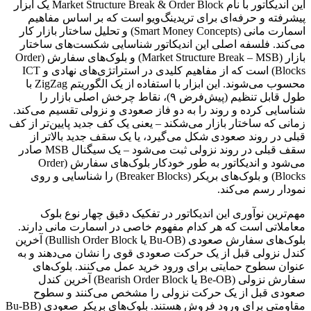
این اندیکاتور با نام Market Structure Break & Order Block یک ابزار
پیشرفته و حرفه‌ای برای تریدینگ‌ویو است که بر اساس مفاهیم
اسمارت مانی (Smart Money Concepts) و تحلیل ساختار بازار کار
می‌کند. فلسفه اصلی این اندیکاتور شناسایی شکست‌های ساختار
بازار (Market Structure Break – MSB) و بلوک‌های سفارش (Order
Blocks) است که از مفاهیم کلیدی در استراتژی‌های نهادی و ICT
محسوب می‌شوند. این ابزار با استفاده از یک الگوریتم ZigZag با
طول قابل تنظیم (پیش‌فرض ۹)، نقاط چرخش اصلی بازار را
شناسایی کرده و روند را به دو فاز صعودی و نزولی تقسیم می‌کند.
زمانی که ساختار بازار می‌شکند – یعنی یک کف جدید پایین‌تر از کف
قبلی در روند صعودی شکل می‌گیرد، یا یک سقف جدید بالاتر از
سقف قبلی در روند نزولی ثبت می‌شود – یک سیگنال MSB صادر
می‌شود و اندیکاتور به طور خودکار بلوک‌های سفارش (Order
Blocks) و بلوک‌های بریکر (Breaker Blocks) را شناسایی و روی
نمودار رسم می‌کند.
مهم‌ترین نوآوری این اندیکاتور در تفکیک دقیق چهار نوع بلوک
معاملاتی است که هر کدام مفهوم خاصی در اسمارت مانی دارند.
بلوک‌های سفارش صعودی (Bu-OB یا Bullish Order Block) آخرین
کندل نزولی قبل از یک حرکت صعودی قوی را نشان می‌دهند و به
عنوان سطوح حمایتی برای ورود خرید عمل می‌کنند. بلوک‌های
سفارش نزولی (Be-OB یا Bearish Order Block) آخرین کندل
صعودی قبل از یک حرکت نزولی را مشخص می‌کنند و سطوح
مقاومتی برای ورود فروش هستند. بلوک‌های بریکر صعودی (Bu-BB