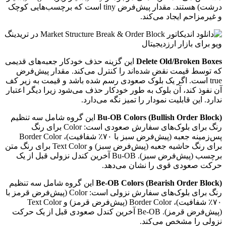
درشت) هستند. مقدار پیش‌فرض tiny است که برچسب‌هایی کوچک
و غیرمزاحم ایجاد می‌کند.
Delete Old/Broken Boxes
این گزینه حذف خودکار جعبه‌های قدیمی
که توسط قیمت نقض شده‌اند را کنترل می‌کند. مقدار پیش‌فرض
true است. اگر یک بلوک صعودی رسم شده باشد و قیمت به زیر کف
آن نفوذ کند، آن بلوک به طور خودکار حذف می‌شود زیرا دیگر اعتبار
ندارد. این قابلیت نمودار را تمیز نگه می‌دارد.
Bu-OB Colors (Bullish Order Block)
این گروه شامل سه تنظیم
رنگ برای بلوک‌های سفارش صعودی است: Color برای رنگ
پس‌زمینه جعبه (پیش‌فرض سبز با ۷۰٪ شفافیت)، Border Color
برای رنگ حاشیه جعبه (پیش‌فرض سبز) و Text Color برای رنگ متن
برچسب (پیش‌فرض سبز). Bu-OB آخرین کندل نزولی قبل از یک
حرکت صعودی قوی را نشان می‌دهد.
Be-OB Colors (Bearish Order Block)
این گروه شامل سه تنظیم
رنگ برای بلوک‌های سفارش نزولی است: Color (پیش‌فرض قرمز با
۷۰٪ شفافیت)، Border Color (پیش‌فرض قرمز) و Text Color
(پیش‌فرض قرمز). Be-OB آخرین کندل صعودی قبل از یک حرکت
نزولی را مشخص می‌کند.