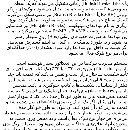
یا Bullish Breaker Block) زمانی تشکیل می‌شوند که یک سطح
مقاومتی شکسته شده و به حمایت تبدیل می‌شود. بلوک‌های بریکر
نزولی (Be-BB یا Bearish Breaker Block) نیز وقتی شکل می‌گیرند
که یک سطح حمایتی شکسته شده و به مقاومت تبدیل گردد. نوع
دیگری به نام بلوک‌های میتیگیشن (Mitigation Blocks) نیز شناسایی
می‌شود که با برچسب Bu-MB یا Be-MB مشخص می‌گردند. تمام
این بلوک‌ها به صورت جعبه‌های رنگی (Box) روی نمودار رسم
می‌شوند و به طور داینامیک تا ۱۰ کندل به آینده گسترش می‌یابند.
اگر قیمت به داخل این بلوک‌ها وارد شود، هشدار (Alert) جداگانه‌ای
برای هر نوع بلوک فعال می‌شود.
سیستم مدیریت بلوک‌ها در این اندیکاتور بسیار هوشمند است.
پارامتر fib_factor (پیش‌فرض ۰.۳۳ یا ۳۳٪) یک فیلتر فیبوناچی برای
تأیید شکست ساختار بازار است و تعیین می‌کند که قیمت باید چند
درصد از موج قبلی فراتر برود تا شکست معتبر شناخته شود. این
فیلتر از شناسایی شکست‌های کاذب جلوگیری می‌کند. همچنین
پارامتر delete_boxes (پیش‌فرض فعال) بلوک‌های قدیمی که توسط
قیمت نقض شده‌اند را به طور خودکار حذف می‌کند تا نمودار تمیز
بماند. برای مثال، اگر یک بلوک صعودی (Bu-OB) رسم شده باشد و
قیمت به زیر کف آن نفوذ کند، آن بلوک به طور خودکار حذف
می‌شود، زیرا دیگر اعتبار خود را از دست داده است. سیستم هشدار
نیز برای هر چهار نوع بلوک فعال است و به محض ورود قیمت به
محدوده آنها، اعلان‌های جداگانه‌ای صادر می‌شود. تنظیمات رنگ‌بندی
این اندیکاتور بسیار دقیق و حرفه‌ای است و برای هر یک از چهار نوع