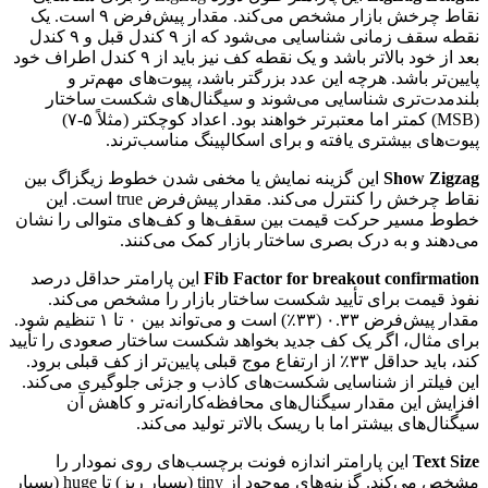
نقاط چرخش بازار مشخص می‌کند. مقدار پیش‌فرض ۹ است. یک
نقطه سقف زمانی شناسایی می‌شود که از ۹ کندل قبل و ۹ کندل
بعد از خود بالاتر باشد و یک نقطه کف نیز باید از ۹ کندل اطراف خود
پایین‌تر باشد. هرچه این عدد بزرگتر باشد، پیوت‌های مهم‌تر و
بلندمدت‌تری شناسایی می‌شوند و سیگنال‌های شکست ساختار
(MSB) کمتر اما معتبرتر خواهند بود. اعداد کوچکتر (مثلاً ۵-۷)
پیوت‌های بیشتری یافته و برای اسکالپینگ مناسب‌ترند.
Show Zigzag
این گزینه نمایش یا مخفی شدن خطوط زیگزاگ بین
نقاط چرخش را کنترل می‌کند. مقدار پیش‌فرض true است. این
خطوط مسیر حرکت قیمت بین سقف‌ها و کف‌های متوالی را نشان
می‌دهند و به درک بصری ساختار بازار کمک می‌کنند.
Fib Factor for breakout confirmation
این پارامتر حداقل درصد
نفوذ قیمت برای تأیید شکست ساختار بازار را مشخص می‌کند.
مقدار پیش‌فرض ۰.۳۳ (۳۳٪) است و می‌تواند بین ۰ تا ۱ تنظیم شود.
برای مثال، اگر یک کف جدید بخواهد شکست ساختار صعودی را تأیید
کند، باید حداقل ۳۳٪ از ارتفاع موج قبلی پایین‌تر از کف قبلی برود.
این فیلتر از شناسایی شکست‌های کاذب و جزئی جلوگیری می‌کند.
افزایش این مقدار سیگنال‌های محافظه‌کارانه‌تر و کاهش آن
سیگنال‌های بیشتر اما با ریسک بالاتر تولید می‌کند.
Text Size
این پارامتر اندازه فونت برچسب‌های روی نمودار را
مشخص می‌کند. گزینه‌های موجود از tiny (بسیار ریز) تا huge (بسیار