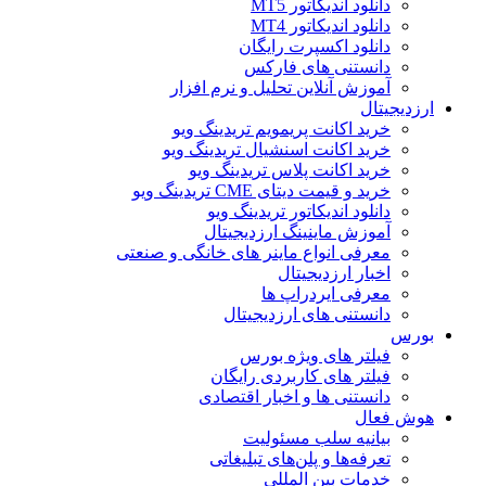
دانلود اندیکاتور MT5
دانلود اندیکاتور MT4
دانلود اکسپرت رایگان
دانستنی های فارکس
آموزش آنلاین تحلیل و نرم افزار
ارزدیجیتال
خرید اکانت پریمویم تریدینگ ویو
خرید اکانت اسنشیال تریدینگ ویو
خرید اکانت پلاس تریدینگ ویو
خرید و قیمت دیتای CME تریدینگ ویو
دانلود اندیکاتور تریدینگ ویو
آموزش ماینینگ ارزدیجیتال
معرفی انواع ماینر های خانگی و صنعتی
اخبار ارزدیجیتال
معرفی ایردراپ ها
دانستنی های ارزدیجیتال
بورس
فیلتر های ویژه بورس
فیلتر های کاربردی رایگان
دانستنی ها و اخبار اقتصادی
هوش فعال
بیانیه سلب مسئولیت
تعرفه‌ها و پلن‌های تبلیغاتی
خدمات بین المللی