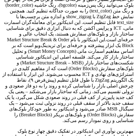
بلوک می‌توانید رنگ پس‌زمینه (bgcolor)، رنگ حاشیه (border_color)
و رنگ متن (text_color) را به صورت جداگانه تنظیم کنید. همچنین
نمایش خط ZigZag با show_zigzag و اندازه متن برچسب‌ها با
text_size قابل تنظیم است. این اندیکاتور برای معامله‌گران اسمارت
مانی، ICT و پرایس اکشن که به دنبال ابزاری دقیق برای شناسایی
ساختار بازار و بلوک‌های سفارش هستند، یک انتخاب عالی و
حرفه‌ای است.این اندیکاتور با نام Market Structure Break & Order
Block یک ابزار پیشرفته و حرفه‌ای برای تریدینگ‌ویو است که بر
اساس مفاهیم اسمارت مانی (Smart Money Concepts) و تحلیل
ساختار بازار کار می‌کند. فلسفه اصلی این اندیکاتور شناسایی
شکست‌های ساختار بازار (Market Structure Break – MSB) و
بلوک‌های سفارش (Order Blocks) است که از مفاهیم کلیدی در
استراتژی‌های نهادی و ICT محسوب می‌شوند. این ابزار با استفاده از
یک الگوریتم ZigZag با طول قابل تنظیم (پیش‌فرض ۹)، نقاط
چرخش اصلی بازار را شناسایی کرده و روند را به دو فاز صعودی و
نزولی تقسیم می‌کند. زمانی که ساختار بازار می‌شکند – یعنی یک
کف جدید پایین‌تر از کف قبلی در روند صعودی شکل می‌گیرد، یا یک
سقف جدید بالاتر از سقف قبلی در روند نزولی ثبت می‌شود – یک
سیگنال MSB صادر می‌شود و اندیکاتور به طور خودکار بلوک‌های
سفارش (Order Blocks) و بلوک‌های بریکر (Breaker Blocks) را
شناسایی و روی نمودار رسم می‌کند.
مهم‌ترین نوآوری این اندیکاتور در تفکیک دقیق چهار نوع بلوک