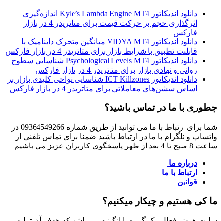
دانلود اندیکاتور Kyle’s Lambda Engine MT4 اندازه‌گیری
اثرگذاری حجم بر حرکت قیمت برای متاتریدر 4 در بازار
فارکس
دانلود اندیکاتور VIDYA MT4 میانگین متحرک داینامیک با
قابلیت تطبیق با شرایط بازار برای متاتریدر 4 در بازار فارکس
دانلود اندیکاتور Psychological Levels MT4 شناسایی سطوح
روانی و نهادی بازار برای متاتریدر 4 در بازار فارکس
دانلود اندیکاتور ICT Killzones شناسایی نواحی کلیدی بازار بر
اساس سشن‌های معاملاتی برای متاتریدر 4 در بازار فارکس
چطوری با ما در تماس باشید؟
شما برای ارتباط با ما می توانید از طریق شماره 09364549266 در
واتساپ و تلگرام با ما در ارتباط باشید ضمنا برای تماس تلفنی از
ساعت 8 صبح تا 4 بعد از ظهر پاسخگوی کاربران عزیز می باشیم
درباره ما
ارتباط با ما
قوانین
ما کی هستیم و چیکار میکنیم؟
سایت هوش فعال یک گروه با انگیزه می باشد که هدف آن تولید