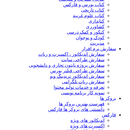
کتاب بورس و فارکس
کتاب تاریخی
کتاب علوم غریبه
کتابداری
کشاورزی
کنکور و کمک‌ درسی
کودک و نوجوان
مدیریت
سفارش نرم افزار
سفارش اندیکاتور ، اکسپرت و ربات
سفارش طراحی سایت
سفارش پروژه پایتون تجاری و دانشجویی
سفارش طراحی فیلتر بورس
سفارش اندیکاتور تریدینگ ویو
سفارش ربات تلگرامی
تعرفه و خدمات تولید محتوا
نمونه کار برنامه نویسی
بروکر ها
فهرست بهترین بروکر ها
دانستنی های بروکر ها فارکس
فارکس
اندیکاتور های ویژه
اکسپرت های ویژه