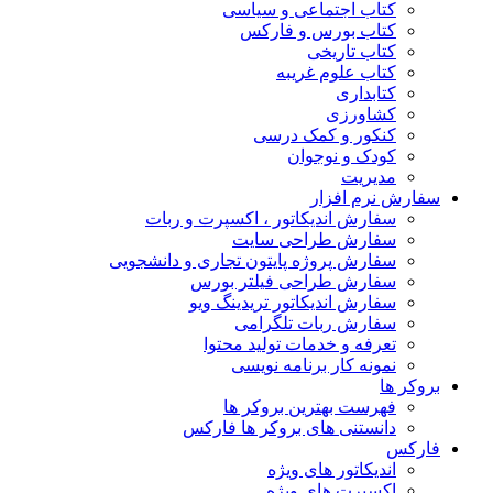
کتاب اجتماعی و سیاسی
کتاب بورس و فارکس
کتاب تاریخی
کتاب علوم غریبه
کتابداری
کشاورزی
کنکور و کمک‌ درسی
کودک و نوجوان
مدیریت
سفارش نرم افزار
سفارش اندیکاتور ، اکسپرت و ربات
سفارش طراحی سایت
سفارش پروژه پایتون تجاری و دانشجویی
سفارش طراحی فیلتر بورس
سفارش اندیکاتور تریدینگ ویو
سفارش ربات تلگرامی
تعرفه و خدمات تولید محتوا
نمونه کار برنامه نویسی
بروکر ها
فهرست بهترین بروکر ها
دانستنی های بروکر ها فارکس
فارکس
اندیکاتور های ویژه
اکسپرت های ویژه