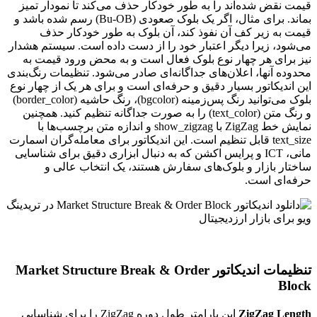
قیمت نقض شده‌اند را به طور خودکار حذف می‌کند تا نمودار تمیز
بماند. برای مثال، اگر یک بلوک صعودی (Bu-OB) رسم شده باشد و
قیمت به زیر کف آن نفوذ کند، آن بلوک به طور خودکار حذف
می‌شود، زیرا دیگر اعتبار خود را از دست داده است. سیستم هشدار
نیز برای هر چهار نوع بلوک فعال است و به محض ورود قیمت به
محدوده آنها، اعلان‌های جداگانه‌ای صادر می‌شود. تنظیمات رنگ‌بندی
این اندیکاتور بسیار دقیق و حرفه‌ای است و برای هر یک از چهار نوع
بلوک می‌توانید رنگ پس‌زمینه (bgcolor)، رنگ حاشیه (border_color)
و رنگ متن (text_color) را به صورت جداگانه تنظیم کنید. همچنین
نمایش خط ZigZag با show_zigzag و اندازه متن برچسب‌ها با
text_size قابل تنظیم است. این اندیکاتور برای معامله‌گران اسمارت
مانی، ICT و پرایس اکشن که به دنبال ابزاری دقیق برای شناسایی
ساختار بازار و بلوک‌های سفارش هستند، یک انتخاب عالی و
حرفه‌ای است.
تنظیمات اندیکاتور Market Structure Break & Order
Block
ZigZag Length
این پارامتر طول دوره ZigZag را برای شناسایی