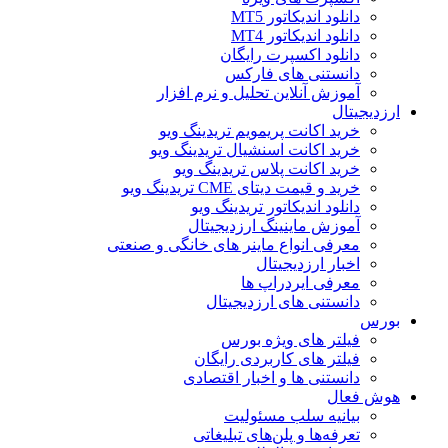
دانلود اندیکاتور MT5
دانلود اندیکاتور MT4
دانلود اکسپرت رایگان
دانستنی های فارکس
آموزش آنلاین تحلیل و نرم افزار
ارزدیجیتال
خرید اکانت پریمویم تریدینگ ویو
خرید اکانت اسنشیال تریدینگ ویو
خرید اکانت پلاس تریدینگ ویو
خرید و قیمت دیتای CME تریدینگ ویو
دانلود اندیکاتور تریدینگ ویو
آموزش ماینینگ ارزدیجیتال
معرفی انواع ماینر های خانگی و صنعتی
اخبار ارزدیجیتال
معرفی ایردراپ ها
دانستنی های ارزدیجیتال
بورس
فیلتر های ویژه بورس
فیلتر های کاربردی رایگان
دانستنی ها و اخبار اقتصادی
هوش فعال
بیانیه سلب مسئولیت
تعرفه‌ها و پلن‌های تبلیغاتی