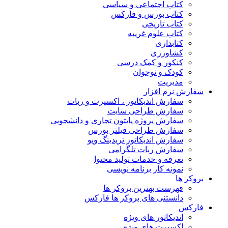
کتاب اجتماعی و سیاسی
کتاب بورس و فارکس
کتاب تاریخی
کتاب علوم غریبه
کتابداری
کشاورزی
کنکور و کمک‌ درسی
کودک و نوجوان
مدیریت
سفارش نرم افزار
سفارش اندیکاتور ، اکسپرت و ربات
سفارش طراحی سایت
سفارش پروژه پایتون تجاری و دانشجویی
سفارش طراحی فیلتر بورس
سفارش اندیکاتور تریدینگ ویو
سفارش ربات تلگرامی
تعرفه و خدمات تولید محتوا
نمونه کار برنامه نویسی
بروکر ها
فهرست بهترین بروکر ها
دانستنی های بروکر ها فارکس
فارکس
اندیکاتور های ویژه
اکسپرت های ویژه