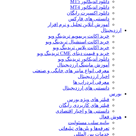
دانلود اندیکاتور MT5
دانلود اندیکاتور MT4
دانلود اکسپرت رایگان
دانستنی های فارکس
آموزش آنلاین تحلیل و نرم افزار
ارزدیجیتال
خرید اکانت پریمویم تریدینگ ویو
خرید اکانت اسنشیال تریدینگ ویو
خرید اکانت پلاس تریدینگ ویو
خرید و قیمت دیتای CME تریدینگ ویو
دانلود اندیکاتور تریدینگ ویو
آموزش ماینینگ ارزدیجیتال
معرفی انواع ماینر های خانگی و صنعتی
اخبار ارزدیجیتال
معرفی ایردراپ ها
دانستنی های ارزدیجیتال
بورس
فیلتر های ویژه بورس
فیلتر های کاربردی رایگان
دانستنی ها و اخبار اقتصادی
هوش فعال
بیانیه سلب مسئولیت
تعرفه‌ها و پلن‌های تبلیغاتی
خدمات بین المللی