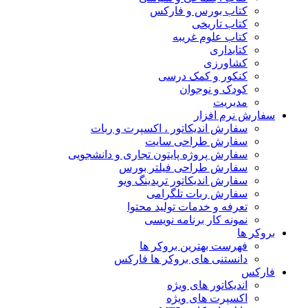
کتاب بورس و فارکس
کتاب تاریخی
کتاب علوم غریبه
کتابداری
کشاورزی
کنکور و کمک‌ درسی
کودک و نوجوان
مدیریت
سفارش نرم افزار
سفارش اندیکاتور ، اکسپرت و ربات
سفارش طراحی سایت
سفارش پروژه پایتون تجاری و دانشجویی
سفارش طراحی فیلتر بورس
سفارش اندیکاتور تریدینگ ویو
سفارش ربات تلگرامی
تعرفه و خدمات تولید محتوا
نمونه کار برنامه نویسی
بروکر ها
فهرست بهترین بروکر ها
دانستنی های بروکر ها فارکس
فارکس
اندیکاتور های ویژه
اکسپرت های ویژه