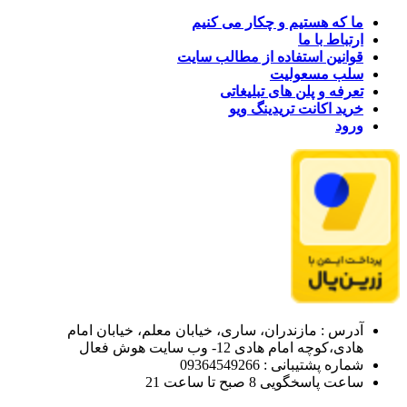
ما که هستیم و چکار می کنیم
ارتباط با ما
قوانین استفاده از مطالب سایت
سلب مسعولیت
تعرفه و پلن های تبلیغاتی
خرید اکانت تریدینگ ویو
ورود
آدرس : مازندران، ساری، خیابان معلم، خیابان امام
هادی،کوچه امام هادی 12- وب سایت هوش فعال
شماره پشتیبانی : 09364549266
ساعت پاسخگویی 8 صبح تا ساعت 21