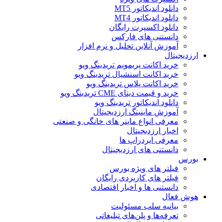
دانلود اندیکاتور MT5
دانلود اندیکاتور MT4
دانلود اکسپرت رایگان
دانستنی های فارکس
آموزش آنلاین تحلیل و نرم افزار
ارزدیجیتال
خرید اکانت پریمویم تریدینگ ویو
خرید اکانت اسنشیال تریدینگ ویو
خرید اکانت پلاس تریدینگ ویو
خرید و قیمت دیتای CME تریدینگ ویو
دانلود اندیکاتور تریدینگ ویو
آموزش ماینینگ ارزدیجیتال
معرفی انواع ماینر های خانگی و صنعتی
اخبار ارزدیجیتال
معرفی ایردراپ ها
دانستنی های ارزدیجیتال
بورس
فیلتر های ویژه بورس
فیلتر های کاربردی رایگان
دانستنی ها و اخبار اقتصادی
هوش فعال
بیانیه سلب مسئولیت
تعرفه‌ها و پلن‌های تبلیغاتی