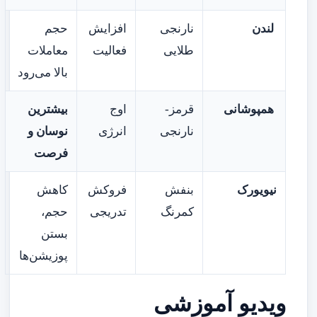
لندن
نارنجی
افزایش
حجم
طلایی
فعالیت
معاملات
بالا می‌رود
همپوشانی
قرمز-
اوج
بیشترین
نارنجی
انرژی
نوسان و
فرصت
نیویورک
بنفش
فروکش
کاهش
کمرنگ
تدریجی
حجم،
بستن
پوزیشن‌ها
ویدیو آموزشی