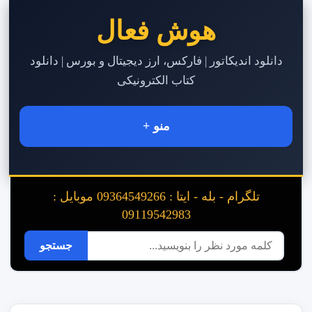
هوش فعال
دانلود اندیکاتور | فارکس، ارز دیجیتال و بورس | دانلود
کتاب الکترونیکی
منو +
تلگرام - بله - ایتا : 09364549266 موبایل :
09119542983