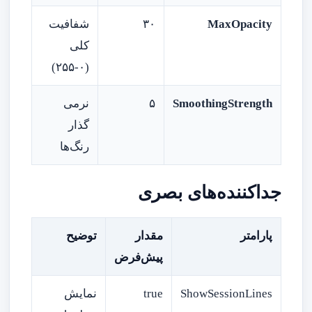
MaxOpacity
۳۰
شفافیت
کلی
(۰-۲۵۵)
SmoothingStrength
۵
نرمی
گذار
رنگ‌ها
جداکننده‌های بصری
پارامتر
مقدار
توضیح
پیش‌فرض
ShowSessionLines
true
نمایش