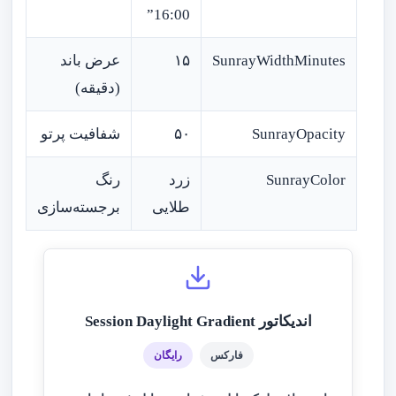
16:00”
SunrayWidthMinutes
۱۵
عرض باند
(دقیقه)
SunrayOpacity
۵۰
شفافیت پرتو
SunrayColor
زرد
رنگ
طلایی
برجسته‌سازی
اندیکاتور Session Daylight Gradient
فارکس
رایگان