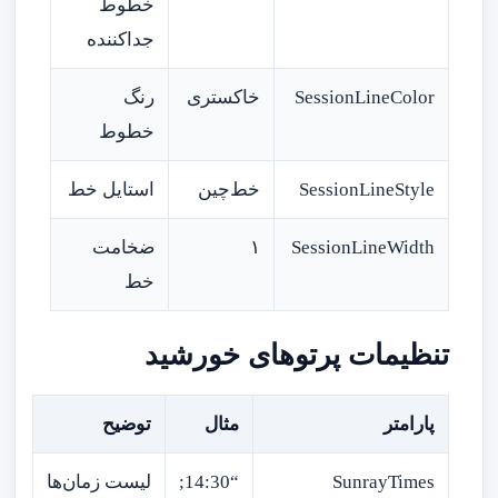
خطوط
جداکننده
SessionLineColor
خاکستری
رنگ
خطوط
SessionLineStyle
خط‌چین
استایل خط
SessionLineWidth
۱
ضخامت
خط
تنظیمات پرتوهای خورشید
پارامتر
مثال
توضیح
SunrayTimes
“14:30;
لیست زمان‌ها