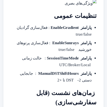
تنظیمات عمومی
پارامتر EnableGradient
: فعال‌سازی گرادیان
true/false
پارامتر EnableSunrays
: فعال‌سازی پرتوهای
خورشید true/false
پارامتر SessionTimeMode
: حالت زمانی
UTC/Broker/Local
پارامتر ManualDSTShiftHours
: جابجایی
دستی DST -2 تا +2
زمان‌های نشست (قابل
سفارشی‌سازی)