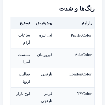
رنگ‌ها و شدت
پارامتر
پیش‌فرض
توضیح
PacificColor
آبی تیره
ساعات
آرام
AsiaColor
فیروزه‌ای
نشست
آسیا
LondonColor
نارنجی
فعالیت
اروپا
NYColor
قرمز-
اوج بازار
نارنجی