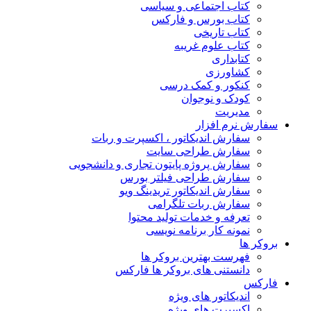
کتاب اجتماعی و سیاسی
کتاب بورس و فارکس
کتاب تاریخی
کتاب علوم غریبه
کتابداری
کشاورزی
کنکور و کمک‌ درسی
کودک و نوجوان
مدیریت
سفارش نرم افزار
سفارش اندیکاتور ، اکسپرت و ربات
سفارش طراحی سایت
سفارش پروژه پایتون تجاری و دانشجویی
سفارش طراحی فیلتر بورس
سفارش اندیکاتور تریدینگ ویو
سفارش ربات تلگرامی
تعرفه و خدمات تولید محتوا
نمونه کار برنامه نویسی
بروکر ها
فهرست بهترین بروکر ها
دانستنی های بروکر ها فارکس
فارکس
اندیکاتور های ویژه
اکسپرت های ویژه