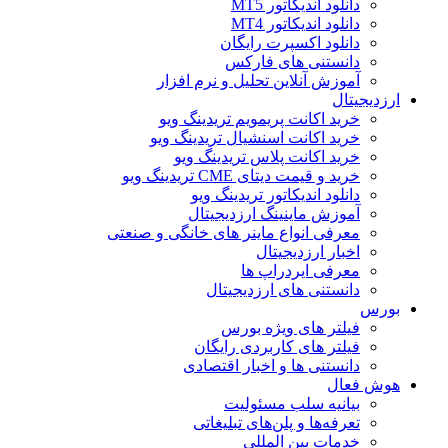
دانلود اندیکاتور MT5
دانلود اندیکاتور MT4
دانلود اکسپرت رایگان
دانستنی های فارکس
آموزش آنلاین تحلیل و نرم افزار
ارزدیجیتال
خرید اکانت پریمویم تریدینگ ویو
خرید اکانت اسنشیال تریدینگ ویو
خرید اکانت پلاس تریدینگ ویو
خرید و قیمت دیتای CME تریدینگ ویو
دانلود اندیکاتور تریدینگ ویو
آموزش ماینینگ ارزدیجیتال
معرفی انواع ماینر های خانگی و صنعتی
اخبار ارزدیجیتال
معرفی ایردراپ ها
دانستنی های ارزدیجیتال
بورس
فیلتر های ویژه بورس
فیلتر های کاربردی رایگان
دانستنی ها و اخبار اقتصادی
هوش فعال
بیانیه سلب مسئولیت
تعرفه‌ها و پلن‌های تبلیغاتی
خدمات بین المللی