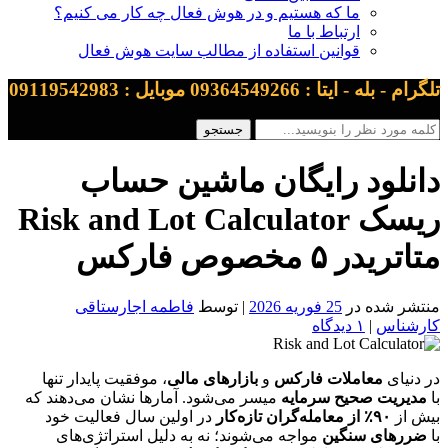
ما که هستیم و در هوش فعال چه کار می کنیم؟
ارتباط با ما
قوانین استفاده از مطالب سایت هوش فعال
تلگرام - بله - ایتا : 09364549266 موبایل : 09119542983
دانلود رایگان ماشین حساب
ریسک Risk and Lot Calculator
متاتریدر ۵ مخصوص فارکس
منتشر شده در
25 فوریه 2026
| توسط
فاطمه اجارستاقی
کارشناس
|
۱ دیدگاه
در دنیای
معاملات فارکس
و
بازارهای مالی
، موفقیت پایدار تنها
با
مدیریت صحیح سرمایه
میسر می‌شود. آمارها نشان می‌دهند که
بیش از
۹۰٪ از معامله‌گران تازه‌کار
در اولین سال فعالیت خود
با
ضررهای سنگین
مواجه می‌شوند؛ نه به دلیل استراتژی‌های