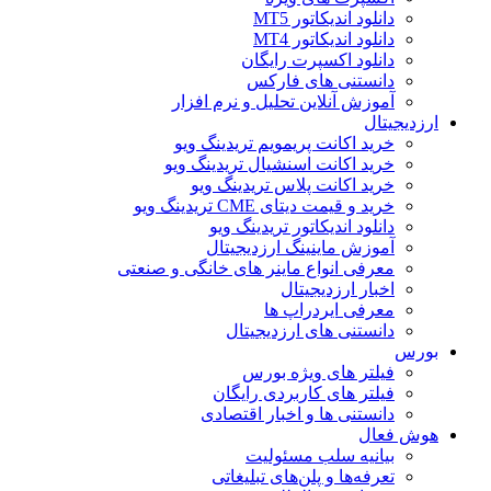
دانلود اندیکاتور MT5
دانلود اندیکاتور MT4
دانلود اکسپرت رایگان
دانستنی های فارکس
آموزش آنلاین تحلیل و نرم افزار
ارزدیجیتال
خرید اکانت پریمویم تریدینگ ویو
خرید اکانت اسنشیال تریدینگ ویو
خرید اکانت پلاس تریدینگ ویو
خرید و قیمت دیتای CME تریدینگ ویو
دانلود اندیکاتور تریدینگ ویو
آموزش ماینینگ ارزدیجیتال
معرفی انواع ماینر های خانگی و صنعتی
اخبار ارزدیجیتال
معرفی ایردراپ ها
دانستنی های ارزدیجیتال
بورس
فیلتر های ویژه بورس
فیلتر های کاربردی رایگان
دانستنی ها و اخبار اقتصادی
هوش فعال
بیانیه سلب مسئولیت
تعرفه‌ها و پلن‌های تبلیغاتی