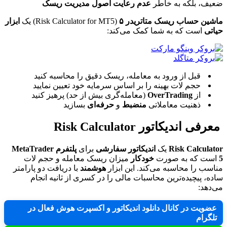
ضعیف، بلکه به خاطر
عدم رعایت اصول مدیریت ریسک
ماشین حساب ریسک متاتریدر ۵
(Risk Calculator for MT5) یک
ابزار
حیاتی
است که به شما کمک می‌کند:
قبل از ورود به معامله، ریسک دقیق را محاسبه کنید
حجم لات بهینه را بر اساس سرمایه خود تعیین نمایید
از
OverTrading
(معامله‌گری بیش از حد) پرهیز کنید
ذهنیت معاملاتی
منضبط
و
حرفه‌ای
بسازید
معرفی اندیکاتور Risk Calculator
Risk Calculator
یک
اندیکاتور سفارشی
برای
پلتفرم MetaTrader
5
است که به صورت
خودکار
میزان ریسک معامله و حجم لات
مناسب را محاسبه می‌کند. این ابزار
هوشمند
با دریافت دو پارامتر
ساده، پیچیده‌ترین محاسبات مالی را در کسری از ثانیه انجام
می‌دهد:
عضویت در کانال دانلود اندیکاتور و اکسپرت هوش فعال در
تلگرام