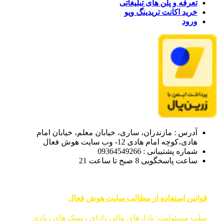
تعرفه و پلن های تبلیغاتی
خرید اکانت تریدینگ ویو
ورود
آدرس : مازندران، ساری، خیابان معلم، خیابان امام
هادی،کوچه امام هادی 12- وب سایت هوش فعال
شماره پشتیبانی : 09364549266
ساعت پاسخگویی 8 صبح تا ساعت 21
قوانین استفاده از مطالب سایت هوش فعال
سلب مسئولیت: بازارهای مالی دارای ریسک های زیادی