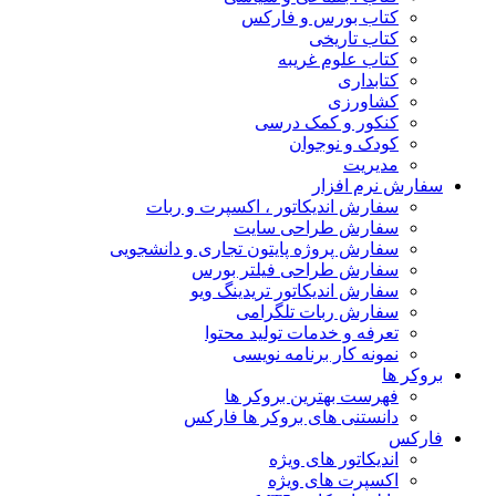
کتاب بورس و فارکس
کتاب تاریخی
کتاب علوم غریبه
کتابداری
کشاورزی
کنکور و کمک‌ درسی
کودک و نوجوان
مدیریت
سفارش نرم افزار
سفارش اندیکاتور ، اکسپرت و ربات
سفارش طراحی سایت
سفارش پروژه پایتون تجاری و دانشجویی
سفارش طراحی فیلتر بورس
سفارش اندیکاتور تریدینگ ویو
سفارش ربات تلگرامی
تعرفه و خدمات تولید محتوا
نمونه کار برنامه نویسی
بروکر ها
فهرست بهترین بروکر ها
دانستنی های بروکر ها فارکس
فارکس
اندیکاتور های ویژه
اکسپرت های ویژه