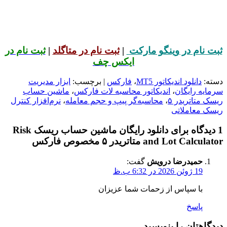
ثبت نام در وینگو مارکت
|
ثبت نام در متاگلد
|
ثبت نام در
ایکس چف
دسته:
دانلود اندیکاتور MT5
،
فارکس
| برچسب:
ابزار مدیریت
سرمایه رایگان
،
اندیکاتور محاسبه لات فارکس
،
ماشین حساب
ریسک متاتریدر ۵
،
محاسبه‌گر پیپ و حجم معامله
،
نرم‌افزار کنترل
ریسک معاملاتی
1 دیدگاه برای دانلود رایگان ماشین حساب ریسک Risk
and Lot Calculator متاتریدر ۵ مخصوص فارکس
حمیدرضا درویش
گفت:
19 ژوئن 2026 در 6:32 ب.ظ
با سپاس از زحمات شما عزیزان
پاسخ
دیدگاهتان را بنویسید