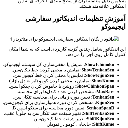
به همین دلیل معامله‌گران از سطح مبتدی تا حرفه‌ای به این
اندیکاتور علاقه‌مند هستند.
آموزش تنظیمات اندیکاتور سفارشی
ایچیموکو ️
این اندیکاتور شامل چندین گزینه کاربردی است که به شما امکان
کنترل کامل روی اجزا را می‌دهد:
ShowIchimoku
: نمایش یا مخفی‌سازی کل سیستم ایچیموکو.
ShowTenkanSen
: نمایش یا مخفی کردن خط تنکان‌سن.
ShowKijunSen
: نمایش یا مخفی کردن خط کیجون‌سن.
ShowKumo
: نمایش یا مخفی کردن کومو (ابر تعادل بازار).
ShowChinkouSpan
: روشن یا خاموش کردن چیکو اسپن.
MaxBars
: مشخص کردن تعداد کندل‌ها برای محاسبه.
TenkanSen
: تعیین دوره زمانی برای محاسبه تنکان‌سن.
KijunSen
: مشخص کردن دوره هموارسازی برای کیجون‌سن.
SenkouSpanB
: تعیین دوره محاسبه برای سنکو اسپن B.
ShiftTenkanSen
: تغییر شیفت خط تنکان‌سن به جلو یا عقب.
ShiftKijunSen
: تغییر شیفت خط کیجون‌سن.
ShiftKumo
: جابجایی کومو در نمودار.