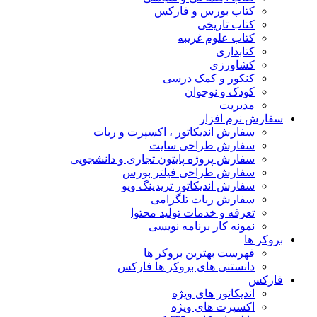
کتاب بورس و فارکس
کتاب تاریخی
کتاب علوم غریبه
کتابداری
کشاورزی
کنکور و کمک‌ درسی
کودک و نوجوان
مدیریت
سفارش نرم افزار
سفارش اندیکاتور ، اکسپرت و ربات
سفارش طراحی سایت
سفارش پروژه پایتون تجاری و دانشجویی
سفارش طراحی فیلتر بورس
سفارش اندیکاتور تریدینگ ویو
سفارش ربات تلگرامی
تعرفه و خدمات تولید محتوا
نمونه کار برنامه نویسی
بروکر ها
فهرست بهترین بروکر ها
دانستنی های بروکر ها فارکس
فارکس
اندیکاتور های ویژه
اکسپرت های ویژه