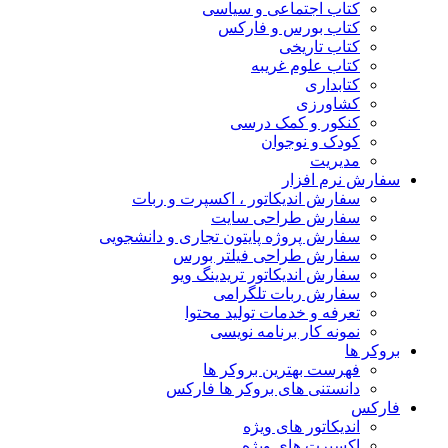
کتاب اجتماعی و سیاسی
کتاب بورس و فارکس
کتاب تاریخی
کتاب علوم غریبه
کتابداری
کشاورزی
کنکور و کمک‌ درسی
کودک و نوجوان
مدیریت
سفارش نرم افزار
سفارش اندیکاتور ، اکسپرت و ربات
سفارش طراحی سایت
سفارش پروژه پایتون تجاری و دانشجویی
سفارش طراحی فیلتر بورس
سفارش اندیکاتور تریدینگ ویو
سفارش ربات تلگرامی
تعرفه و خدمات تولید محتوا
نمونه کار برنامه نویسی
بروکر ها
فهرست بهترین بروکر ها
دانستنی های بروکر ها فارکس
فارکس
اندیکاتور های ویژه
اکسپرت های ویژه