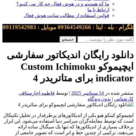
ما که هستیم و در هوش فعال چه کار می کنیم؟
ارتباط با ما
قوانین استفاده از مطالب سایت هوش فعال
تلگرام - بله - ایتا : 09364549266 موبایل : 09119542983
دانلود رایگان اندیکاتور سفارشی
ایچیموکو Custom Ichimoku
indicator برای متاتریدر 4
منتشر شده در
14 سپتامبر 2025
| توسط
فاطمه اجارستاقی
کارشناس
|
بدون دیدگاه
ایچیموکو کینکو هیو یکی از اندیکاتورهای پرطرفدار در تحلیل تکنیکال
است که توسط معامله‌گران سراسر دنیا استفاده می‌شود. این ابزار
برخلاف بسیاری از اندیکاتورها که تنها یک سیگنال ساده ارائه
می‌دهند، ترکیبی از چندین خط و ابر است که تصویر جامعی از