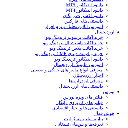
دانلود اندیکاتور MT5
دانلود اندیکاتور MT4
دانلود اکسپرت رایگان
دانستنی های فارکس
آموزش آنلاین تحلیل و نرم افزار
ارزدیجیتال
خرید اکانت پریمویم تریدینگ ویو
خرید اکانت اسنشیال تریدینگ ویو
خرید اکانت پلاس تریدینگ ویو
خرید و قیمت دیتای CME تریدینگ ویو
دانلود اندیکاتور تریدینگ ویو
آموزش ماینینگ ارزدیجیتال
معرفی انواع ماینر های خانگی و صنعتی
اخبار ارزدیجیتال
معرفی ایردراپ ها
دانستنی های ارزدیجیتال
بورس
فیلتر های ویژه بورس
فیلتر های کاربردی رایگان
دانستنی ها و اخبار اقتصادی
هوش فعال
بیانیه سلب مسئولیت
تعرفه‌ها و پلن‌های تبلیغاتی