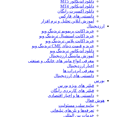
دانلود اندیکاتور MT5
دانلود اندیکاتور MT4
دانلود اکسپرت رایگان
دانستنی های فارکس
آموزش آنلاین تحلیل و نرم افزار
ارزدیجیتال
خرید اکانت پریمویم تریدینگ ویو
خرید اکانت اسنشیال تریدینگ ویو
خرید اکانت پلاس تریدینگ ویو
خرید و قیمت دیتای CME تریدینگ ویو
دانلود اندیکاتور تریدینگ ویو
آموزش ماینینگ ارزدیجیتال
معرفی انواع ماینر های خانگی و صنعتی
اخبار ارزدیجیتال
معرفی ایردراپ ها
دانستنی های ارزدیجیتال
بورس
فیلتر های ویژه بورس
فیلتر های کاربردی رایگان
دانستنی ها و اخبار اقتصادی
هوش فعال
بیانیه سلب مسئولیت
تعرفه‌ها و پلن‌های تبلیغاتی
خدمات بین المللی