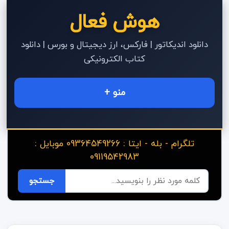
هوش فعال
دانلود اندیکاتور | فارکس، ارز دیجیتال و بورس | دانلود
کتاب الکترونیکی
منو +
تلگرام - بله - ایتا : 09364549266 موبایل :
09119542983