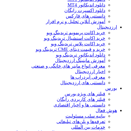
دانلود اندیکاتور MT4
دانلود اکسپرت رایگان
دانستنی های فارکس
آموزش آنلاین تحلیل و نرم افزار
ارزدیجیتال
خرید اکانت پریمویم تریدینگ ویو
خرید اکانت اسنشیال تریدینگ ویو
خرید اکانت پلاس تریدینگ ویو
خرید و قیمت دیتای CME تریدینگ ویو
دانلود اندیکاتور تریدینگ ویو
آموزش ماینینگ ارزدیجیتال
معرفی انواع ماینر های خانگی و صنعتی
اخبار ارزدیجیتال
معرفی ایردراپ ها
دانستنی های ارزدیجیتال
بورس
فیلتر های ویژه بورس
فیلتر های کاربردی رایگان
دانستنی ها و اخبار اقتصادی
هوش فعال
بیانیه سلب مسئولیت
تعرفه‌ها و پلن‌های تبلیغاتی
خدمات بین المللی