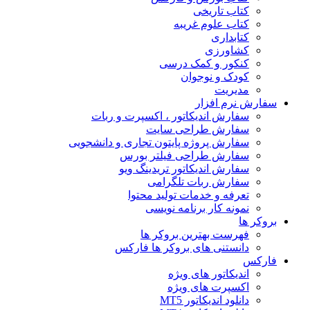
کتاب تاریخی
کتاب علوم غریبه
کتابداری
کشاورزی
کنکور و کمک‌ درسی
کودک و نوجوان
مدیریت
سفارش نرم افزار
سفارش اندیکاتور ، اکسپرت و ربات
سفارش طراحی سایت
سفارش پروژه پایتون تجاری و دانشجویی
سفارش طراحی فیلتر بورس
سفارش اندیکاتور تریدینگ ویو
سفارش ربات تلگرامی
تعرفه و خدمات تولید محتوا
نمونه کار برنامه نویسی
بروکر ها
فهرست بهترین بروکر ها
دانستنی های بروکر ها فارکس
فارکس
اندیکاتور های ویژه
اکسپرت های ویژه
دانلود اندیکاتور MT5