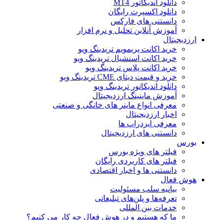
دانلود اندیکاتور MT4
دانلود اکسپرت رایگان
دانستنی های فارکس
آموزش آنلاین تحلیل و نرم افزار
ارزدیجیتال
خرید اکانت پریمویم تریدینگ ویو
خرید اکانت اسنشیال تریدینگ ویو
خرید اکانت پلاس تریدینگ ویو
خرید و قیمت دیتای CME تریدینگ ویو
دانلود اندیکاتور تریدینگ ویو
آموزش ماینینگ ارزدیجیتال
معرفی انواع ماینر های خانگی و صنعتی
اخبار ارزدیجیتال
معرفی ایردراپ ها
دانستنی های ارزدیجیتال
بورس
فیلتر های ویژه بورس
فیلتر های کاربردی رایگان
دانستنی ها و اخبار اقتصادی
هوش فعال
بیانیه سلب مسئولیت
تعرفه‌ها و پلن‌های تبلیغاتی
خدمات بین المللی
ما که هستیم و در هوش فعال چه کار می کنیم؟