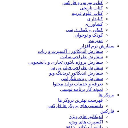
کتاب بورس و فارکس
کتاب تاریخی
کتاب علوم غریبه
کتابداری
کشاورزی
کنکور و کمک‌ درسی
کودک و نوجوان
مدیریت
سفارش نرم افزار
سفارش اندیکاتور ، اکسپرت و ربات
سفارش طراحی سایت
سفارش پروژه پایتون تجاری و دانشجویی
سفارش طراحی فیلتر بورس
سفارش اندیکاتور تریدینگ ویو
سفارش ربات تلگرامی
تعرفه و خدمات تولید محتوا
نمونه کار برنامه نویسی
بروکر ها
فهرست بهترین بروکر ها
دانستنی های بروکر ها فارکس
فارکس
اندیکاتور های ویژه
اکسپرت های ویژه
دانلود اندیکاتور MT5