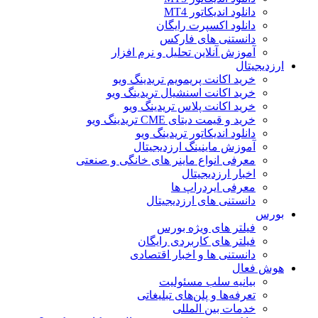
دانلود اندیکاتور MT4
دانلود اکسپرت رایگان
دانستنی های فارکس
آموزش آنلاین تحلیل و نرم افزار
ارزدیجیتال
خرید اکانت پریمویم تریدینگ ویو
خرید اکانت اسنشیال تریدینگ ویو
خرید اکانت پلاس تریدینگ ویو
خرید و قیمت دیتای CME تریدینگ ویو
دانلود اندیکاتور تریدینگ ویو
آموزش ماینینگ ارزدیجیتال
معرفی انواع ماینر های خانگی و صنعتی
اخبار ارزدیجیتال
معرفی ایردراپ ها
دانستنی های ارزدیجیتال
بورس
فیلتر های ویژه بورس
فیلتر های کاربردی رایگان
دانستنی ها و اخبار اقتصادی
هوش فعال
بیانیه سلب مسئولیت
تعرفه‌ها و پلن‌های تبلیغاتی
خدمات بین المللی