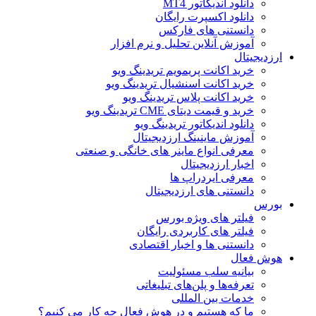
دانلود اندیکاتور MT4
دانلود اکسپرت رایگان
دانستنی های فارکس
آموزش آنلاین تحلیل و نرم افزار
ارزدیجیتال
خرید اکانت پریمویم تریدینگ ویو
خرید اکانت اسنشیال تریدینگ ویو
خرید اکانت پلاس تریدینگ ویو
خرید و قیمت دیتای CME تریدینگ ویو
دانلود اندیکاتور تریدینگ ویو
آموزش ماینینگ ارزدیجیتال
معرفی انواع ماینر های خانگی و صنعتی
اخبار ارزدیجیتال
معرفی ایردراپ ها
دانستنی های ارزدیجیتال
بورس
فیلتر های ویژه بورس
فیلتر های کاربردی رایگان
دانستنی ها و اخبار اقتصادی
هوش فعال
بیانیه سلب مسئولیت
تعرفه‌ها و پلن‌های تبلیغاتی
خدمات بین المللی
ما که هستیم و در هوش فعال چه کار می کنیم؟