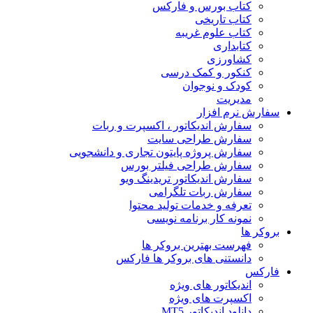
کتاب بورس و فارکس
کتاب تاریخی
کتاب علوم غریبه
کتابداری
کشاورزی
کنکور و کمک‌ درسی
کودک و نوجوان
مدیریت
سفارش نرم افزار
سفارش اندیکاتور ، اکسپرت و ربات
سفارش طراحی سایت
سفارش پروژه پایتون تجاری و دانشجویی
سفارش طراحی فیلتر بورس
سفارش اندیکاتور تریدینگ ویو
سفارش ربات تلگرامی
تعرفه و خدمات تولید محتوا
نمونه کار برنامه نویسی
بروکر ها
فهرست بهترین بروکر ها
دانستنی های بروکر ها فارکس
فارکس
اندیکاتور های ویژه
اکسپرت های ویژه
دانلود اندیکاتور MT5