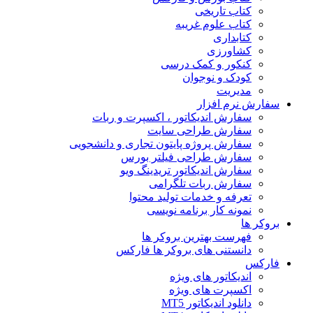
کتاب تاریخی
کتاب علوم غریبه
کتابداری
کشاورزی
کنکور و کمک‌ درسی
کودک و نوجوان
مدیریت
سفارش نرم افزار
سفارش اندیکاتور ، اکسپرت و ربات
سفارش طراحی سایت
سفارش پروژه پایتون تجاری و دانشجویی
سفارش طراحی فیلتر بورس
سفارش اندیکاتور تریدینگ ویو
سفارش ربات تلگرامی
تعرفه و خدمات تولید محتوا
نمونه کار برنامه نویسی
بروکر ها
فهرست بهترین بروکر ها
دانستنی های بروکر ها فارکس
فارکس
اندیکاتور های ویژه
اکسپرت های ویژه
دانلود اندیکاتور MT5