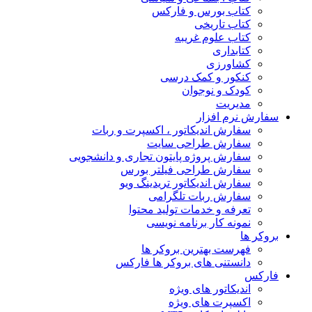
کتاب بورس و فارکس
کتاب تاریخی
کتاب علوم غریبه
کتابداری
کشاورزی
کنکور و کمک‌ درسی
کودک و نوجوان
مدیریت
سفارش نرم افزار
سفارش اندیکاتور ، اکسپرت و ربات
سفارش طراحی سایت
سفارش پروژه پایتون تجاری و دانشجویی
سفارش طراحی فیلتر بورس
سفارش اندیکاتور تریدینگ ویو
سفارش ربات تلگرامی
تعرفه و خدمات تولید محتوا
نمونه کار برنامه نویسی
بروکر ها
فهرست بهترین بروکر ها
دانستنی های بروکر ها فارکس
فارکس
اندیکاتور های ویژه
اکسپرت های ویژه