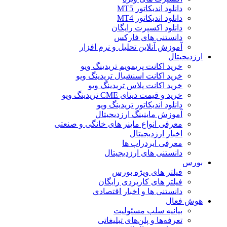
دانلود اندیکاتور MT5
دانلود اندیکاتور MT4
دانلود اکسپرت رایگان
دانستنی های فارکس
آموزش آنلاین تحلیل و نرم افزار
ارزدیجیتال
خرید اکانت پریمویم تریدینگ ویو
خرید اکانت اسنشیال تریدینگ ویو
خرید اکانت پلاس تریدینگ ویو
خرید و قیمت دیتای CME تریدینگ ویو
دانلود اندیکاتور تریدینگ ویو
آموزش ماینینگ ارزدیجیتال
معرفی انواع ماینر های خانگی و صنعتی
اخبار ارزدیجیتال
معرفی ایردراپ ها
دانستنی های ارزدیجیتال
بورس
فیلتر های ویژه بورس
فیلتر های کاربردی رایگان
دانستنی ها و اخبار اقتصادی
هوش فعال
بیانیه سلب مسئولیت
تعرفه‌ها و پلن‌های تبلیغاتی