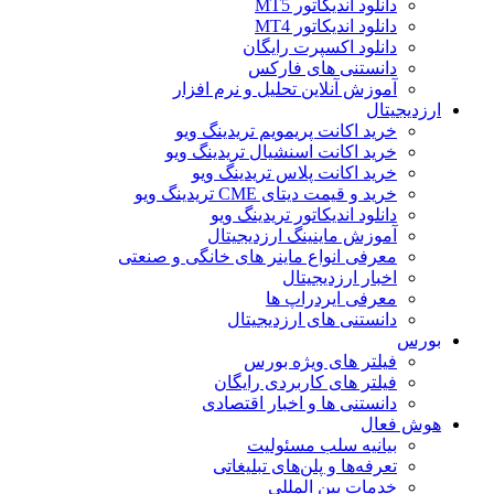
دانلود اندیکاتور MT5
دانلود اندیکاتور MT4
دانلود اکسپرت رایگان
دانستنی های فارکس
آموزش آنلاین تحلیل و نرم افزار
ارزدیجیتال
خرید اکانت پریمویم تریدینگ ویو
خرید اکانت اسنشیال تریدینگ ویو
خرید اکانت پلاس تریدینگ ویو
خرید و قیمت دیتای CME تریدینگ ویو
دانلود اندیکاتور تریدینگ ویو
آموزش ماینینگ ارزدیجیتال
معرفی انواع ماینر های خانگی و صنعتی
اخبار ارزدیجیتال
معرفی ایردراپ ها
دانستنی های ارزدیجیتال
بورس
فیلتر های ویژه بورس
فیلتر های کاربردی رایگان
دانستنی ها و اخبار اقتصادی
هوش فعال
بیانیه سلب مسئولیت
تعرفه‌ها و پلن‌های تبلیغاتی
خدمات بین المللی