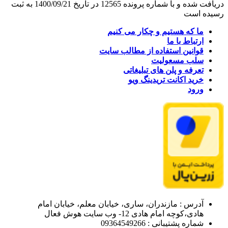
دریافت شده و با شماره پرونده 12565 در تاریخ 1400/09/21 به ثبت
رسیده است
ما که هستیم و چکار می کنیم
ارتباط با ما
قوانین استفاده از مطالب سایت
سلب مسعولیت
تعرفه و پلن های تبلیغاتی
خرید اکانت تریدینگ ویو
ورود
آدرس : مازندران، ساری، خیابان معلم، خیابان امام
هادی،کوچه امام هادی 12- وب سایت هوش فعال
شماره پشتیبانی : 09364549266