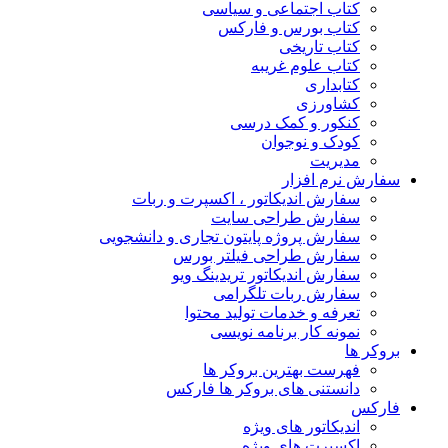
کتاب اجتماعی و سیاسی
کتاب بورس و فارکس
کتاب تاریخی
کتاب علوم غریبه
کتابداری
کشاورزی
کنکور و کمک‌ درسی
کودک و نوجوان
مدیریت
سفارش نرم افزار
سفارش اندیکاتور ، اکسپرت و ربات
سفارش طراحی سایت
سفارش پروژه پایتون تجاری و دانشجویی
سفارش طراحی فیلتر بورس
سفارش اندیکاتور تریدینگ ویو
سفارش ربات تلگرامی
تعرفه و خدمات تولید محتوا
نمونه کار برنامه نویسی
بروکر ها
فهرست بهترین بروکر ها
دانستنی های بروکر ها فارکس
فارکس
اندیکاتور های ویژه
اکسپرت های ویژه