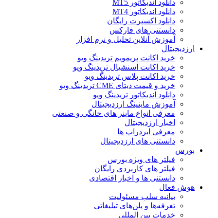
دانلود اندیکاتور MT5
دانلود اندیکاتور MT4
دانلود اکسپرت رایگان
دانستنی های فارکس
آموزش آنلاین تحلیل و نرم افزار
ارزدیجیتال
خرید اکانت پریمویم تریدینگ ویو
خرید اکانت اسنشیال تریدینگ ویو
خرید اکانت پلاس تریدینگ ویو
خرید و قیمت دیتای CME تریدینگ ویو
دانلود اندیکاتور تریدینگ ویو
آموزش ماینینگ ارزدیجیتال
معرفی انواع ماینر های خانگی و صنعتی
اخبار ارزدیجیتال
معرفی ایردراپ ها
دانستنی های ارزدیجیتال
بورس
فیلتر های ویژه بورس
فیلتر های کاربردی رایگان
دانستنی ها و اخبار اقتصادی
هوش فعال
بیانیه سلب مسئولیت
تعرفه‌ها و پلن‌های تبلیغاتی
خدمات بین المللی