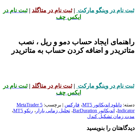
ثبت نام در وینگو مارکت
|
ثبت نام در متاگلد
|
ثبت نام در
ایکس چف
راهنمای ایجاد حساب دمو و ریل ، نصب
متاتریدر و اضافه کردن حساب به متاتریدر
ثبت نام در وینگو مارکت
|
ثبت نام در متاگلد
|
ثبت نام در
ایکس چف
دسته:
دانلود اندیکاتور MT5
،
فارکس
| برچسب:
MetaTrader 5
Indicator
،
اندیکاتور BarDuration
،
تحلیل زمانی بازار
،
رنکو MT5
،
مدت زمان تشکیل کندل
دیدگاهتان را بنویسید