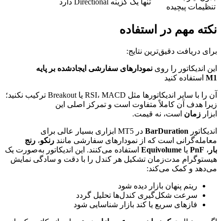
تنها یک گزینه Directional دارد
تنظیمات پیچیده
نکته مهم در استفاده
برای دریافت دقیق‌ترین نتایج:
این اندیکاتور را روی
نمودارهای سفارشی ایجادشده بر پایه
M1
استفاده کنید
آن را با سایر اندیکاتورها مثل RSI، MACD یا Breakout ترکیب نکنید؛
زیرا هدف آن کاملاً متفاوت است و تمرکز اصلی این
ابزار
زمان
است، نه قیمت.
اندیکاتور
BarDuration
در MT5 ابزاری بسیار عالی برای
معامله‌گرانی است که از نمودارهای سفارشی مانند
رنکو
،
رنج
بار
،
PnF
یا
Equivolume
استفاده می‌کنند. این اندیکاتور به‌صورت یک
هیستوگرام مدت‌زمان تشکیل هر کندل را با دقت و سادگی نمایش
می‌دهد و کمک می‌کند:
ریتم پنهان بازار دیده شود
سرعت شکل‌گیری کندل‌ها تحلیل گردد
فازهای سریع یا کند بازار شناسایی شود