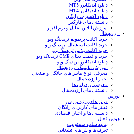
دانلود اندیکاتور MT5
دانلود اندیکاتور MT4
دانلود اکسپرت رایگان
دانستنی های فارکس
آموزش آنلاین تحلیل و نرم افزار
ارزدیجیتال
خرید اکانت پریمویم تریدینگ ویو
خرید اکانت اسنشیال تریدینگ ویو
خرید اکانت پلاس تریدینگ ویو
خرید و قیمت دیتای CME تریدینگ ویو
دانلود اندیکاتور تریدینگ ویو
آموزش ماینینگ ارزدیجیتال
معرفی انواع ماینر های خانگی و صنعتی
اخبار ارزدیجیتال
معرفی ایردراپ ها
دانستنی های ارزدیجیتال
بورس
فیلتر های ویژه بورس
فیلتر های کاربردی رایگان
دانستنی ها و اخبار اقتصادی
هوش فعال
بیانیه سلب مسئولیت
تعرفه‌ها و پلن‌های تبلیغاتی