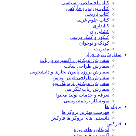
کتاب اجتماعی و سیاسی
کتاب بورس و فارکس
کتاب تاریخی
کتاب علوم غریبه
کتابداری
کشاورزی
کنکور و کمک‌ درسی
کودک و نوجوان
مدیریت
سفارش نرم افزار
سفارش اندیکاتور ، اکسپرت و ربات
سفارش طراحی سایت
سفارش پروژه پایتون تجاری و دانشجویی
سفارش طراحی فیلتر بورس
سفارش اندیکاتور تریدینگ ویو
سفارش ربات تلگرامی
تعرفه و خدمات تولید محتوا
نمونه کار برنامه نویسی
بروکر ها
فهرست بهترین بروکر ها
دانستنی های بروکر ها فارکس
فارکس
اندیکاتور های ویژه
اکسپرت های ویژه