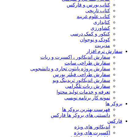
کتاب بورس و فارکس
کتاب تاریخی
کتاب علوم غریبه
کتابداری
کشاورزی
کنکور و کمک‌ درسی
کودک و نوجوان
مدیریت
سفارش نرم افزار
سفارش اندیکاتور ، اکسپرت و ربات
سفارش طراحی سایت
سفارش پروژه پایتون تجاری و دانشجویی
سفارش طراحی فیلتر بورس
سفارش اندیکاتور تریدینگ ویو
سفارش ربات تلگرامی
تعرفه و خدمات تولید محتوا
نمونه کار برنامه نویسی
بروکر ها
فهرست بهترین بروکر ها
دانستنی های بروکر ها فارکس
فارکس
اندیکاتور های ویژه
اکسپرت های ویژه