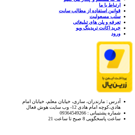
ارتباط با ما
قوانین استفاده از مطالب سایت
سلب مسعولیت
تعرفه و پلن های تبلیغاتی
خرید اکانت تریدینگ ویو
ورود
آدرس : مازندران، ساری، خیابان معلم، خیابان امام
هادی،کوچه امام هادی 12- وب سایت هوش فعال
شماره پشتیبانی : 09364549266
ساعت پاسخگویی 8 صبح تا ساعت 21