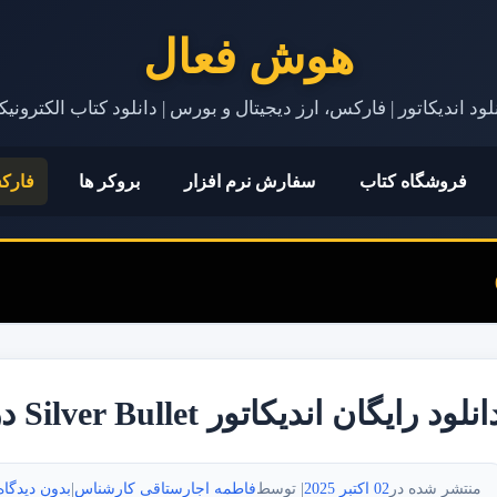
هوش فعال
لود اندیکاتور | فارکس، ارز دیجیتال و بورس | دانلود کتاب الکترونی
فروشگاه کتاب
سفارش نرم افزار
بروکر ها
فارک
نلود رایگان اندیکاتور Silver Bullet در MT4 برای معامله‌گران ICT
منتشر شده در
02 اکتبر 2025
| توسط
فاطمه اجارستاقی کارشناس
|
بدون دیدگاه