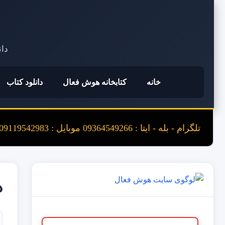
دان
خانه
کتابخانه هوش فعال
دانلود کتاب
تلگرام - بله - ایتا : 09364549266 موبایل : 09119542983
دا