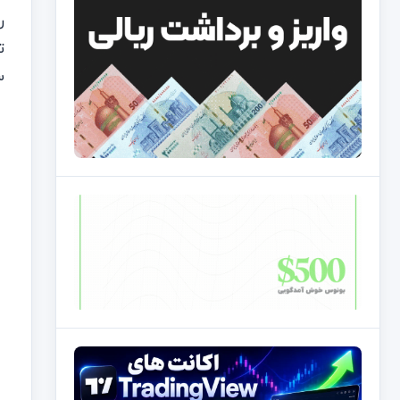
ر
ت
س