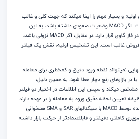
یکاتور MACD نقش یک قطبنمای اولیه و بسیار مهم را ایفا میکند که جهت کلی و غالب
بازار را مشخص میسازد. عملکرد آن در این سیستم کاملاً شفاف است: اگر MACD وضعیت صعودی داشته باشد، به این
معناست که احتمال حرکت قیمت به سمت بالا بیشتر است و بازار در فاز گاوی قرار دارد. در مقابل، اگر MACD نزولی باشد،
ر فروش غالب است. این تشخیص اولیه، نقش یک فیلتر
، طراحان این اکسپرت به خوبی میدانند که MACD به تنهایی نمیتواند نقطه ورود دقیق و کمخطری برای معامله
ا در بازارهای رنج دچار خطا شود. به همین دلیل،
 MACD ابتدا جهت کلی روند را مشخص میکند و سپس این اطلاعات در اختیار دو فیلتر
. این دو اندیکاتور وظیفه تعیین لحظه دقیق ورود به معامله را بر عهده دارند
و تنها زمانی سیگنال نهایی صادر میشود که جهت تشخیص داده شده توسط MACD با سیگنالهای SAR و SMA همخوانی
ری کاملتر، دقیقتر و قابلاعتمادتر از حرکت بازار داشته