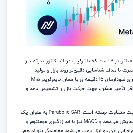
اکسپرت SAR_MACD_EA یک ابزار معاملاتی هوشمند برای پلتفرم متاتریدر ۴ است که با ترکیب دو اندیکاتور قدرتمند و
احی شده است. این اکسپرت با هدف شناسایی دقیق‌تر روند بازار و تولید
سیگنال‌های خرید و فروش قابل‌اعتماد ساخته شده و به طور ویژه برای نمودارهای ۱۵ دقیقه‌ای یا همان تایم‌فریم M15
قل تأخیر ممکن، جهت حرکت بازار را تشخیص دهد و
نقطه قوت این اکسپرت در ترکیب هوشمندانه دو اندیکاتور با ماهیت متفاوت نهفته است. Parabolic SAR به عنوان یک
اندیکاتور دنبال‌کننده روند، نقاط توقف و برگشت قیمت را به خوبی نمایش می‌دهد و MACD نیز با اندازه‌گیری مومنتوم و
زایی این دو ابزار باعث می‌شود معامله‌گر بتواند هم