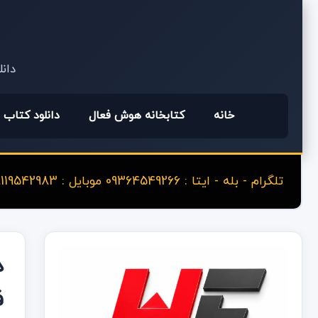
دانل
خانه
کتابخانه هوش فعال
دانلود کتاب
تلگرام - بله - ایتا : 09364549266 موبایل : 09119542983
ف