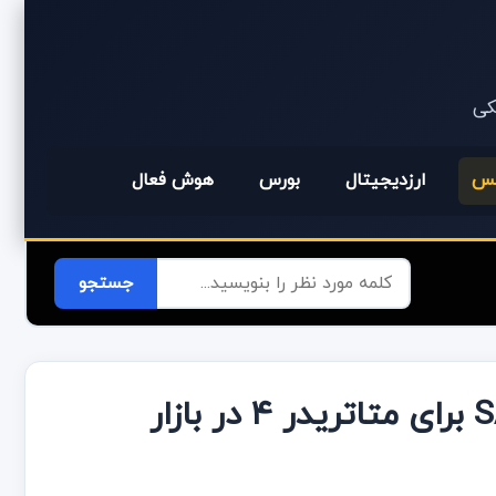
یکی
کس
ارزدیجیتال
بورس
هوش فعال
دانلود رایگان اکسپرت SAR MACD EA برای متاتریدر ۴ در بازار