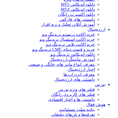
دانلود اندیکاتور MT5
دانلود اندیکاتور MT4
دانلود اکسپرت رایگان
دانستنی های فارکس
آموزش آنلاین تحلیل و نرم افزار
ارزدیجیتال
خرید اکانت پریمویم تریدینگ ویو
خرید اکانت اسنشیال تریدینگ ویو
خرید اکانت پلاس تریدینگ ویو
خرید و قیمت دیتای CME تریدینگ ویو
دانلود اندیکاتور تریدینگ ویو
آموزش ماینینگ ارزدیجیتال
معرفی انواع ماینر های خانگی و صنعتی
اخبار ارزدیجیتال
معرفی ایردراپ ها
دانستنی های ارزدیجیتال
بورس
فیلتر های ویژه بورس
فیلتر های کاربردی رایگان
دانستنی ها و اخبار اقتصادی
هوش فعال
بیانیه سلب مسئولیت
تعرفه‌ها و پلن‌های تبلیغاتی