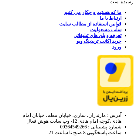
رسیده است
ما که هستیم و چکار می کنیم
ارتباط با ما
قوانین استفاده از مطالب سایت
سلب مسعولیت
تعرفه و پلن های تبلیغاتی
خرید اکانت تریدینگ ویو
ورود
آدرس : مازندران، ساری، خیابان معلم، خیابان امام
هادی،کوچه امام هادی 12- وب سایت هوش فعال
شماره پشتیبانی : 09364549266
ساعت پاسخگویی 8 صبح تا ساعت 21