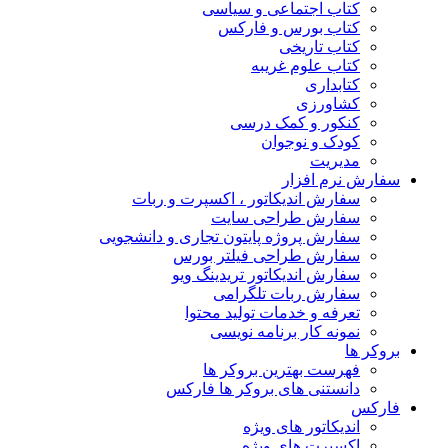
کتاب اجتماعی و سیاسی
کتاب بورس و فارکس
کتاب تاریخی
کتاب علوم غریبه
کتابداری
کشاورزی
کنکور و کمک‌ درسی
کودک و نوجوان
مدیریت
سفارش نرم افزار
سفارش اندیکاتور ، اکسپرت و ربات
سفارش طراحی سایت
سفارش پروژه پایتون تجاری و دانشجویی
سفارش طراحی فیلتر بورس
سفارش اندیکاتور تریدینگ ویو
سفارش ربات تلگرامی
تعرفه و خدمات تولید محتوا
نمونه کار برنامه نویسی
بروکر ها
فهرست بهترین بروکر ها
دانستنی های بروکر ها فارکس
فارکس
اندیکاتور های ویژه
اکسپرت های ویژه