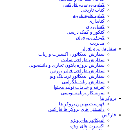
کتاب بورس و فارکس
کتاب تاریخی
کتاب علوم غریبه
کتابداری
کشاورزی
کنکور و کمک‌ درسی
کودک و نوجوان
مدیریت
سفارش نرم افزار
سفارش اندیکاتور ، اکسپرت و ربات
سفارش طراحی سایت
سفارش پروژه پایتون تجاری و دانشجویی
سفارش طراحی فیلتر بورس
سفارش اندیکاتور تریدینگ ویو
سفارش ربات تلگرامی
تعرفه و خدمات تولید محتوا
نمونه کار برنامه نویسی
بروکر ها
فهرست بهترین بروکر ها
دانستنی های بروکر ها فارکس
فارکس
اندیکاتور های ویژه
اکسپرت های ویژه