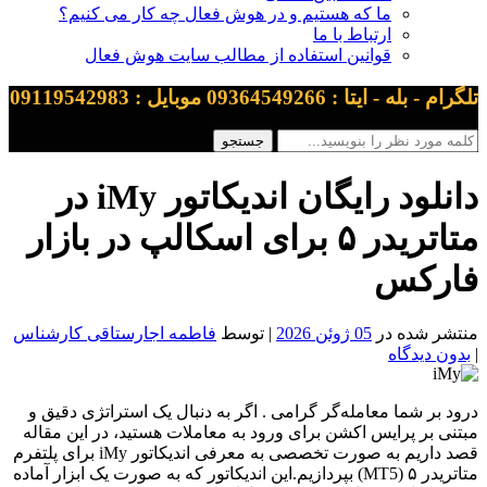
ما که هستیم و در هوش فعال چه کار می کنیم؟
ارتباط با ما
قوانین استفاده از مطالب سایت هوش فعال
تلگرام - بله - ایتا : 09364549266 موبایل : 09119542983
دانلود رایگان اندیکاتور iMy در
متاتریدر ۵ برای اسکالپ در بازار
فارکس
منتشر شده در
05 ژوئن 2026
| توسط
فاطمه اجارستاقی کارشناس
|
بدون دیدگاه
درود بر شما معامله‌گر گرامی . اگر به دنبال یک استراتژی دقیق و
مبتنی بر پرایس اکشن برای ورود به معاملات هستید، در این مقاله
قصد داریم به صورت تخصصی به معرفی اندیکاتور iMy برای پلتفرم
متاتریدر ۵ (MT5) بپردازیم.این اندیکاتور که به صورت یک ابزار آماده