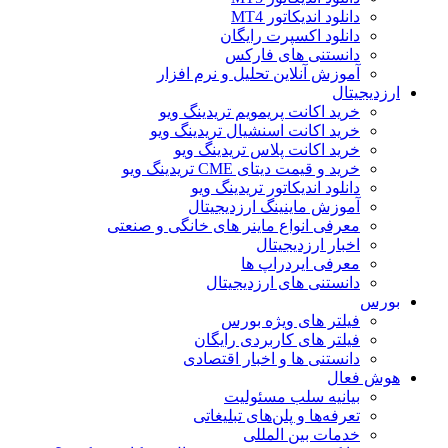
دانلود اندیکاتور MT4
دانلود اکسپرت رایگان
دانستنی های فارکس
آموزش آنلاین تحلیل و نرم افزار
ارزدیجیتال
خرید اکانت پریمویم تریدینگ ویو
خرید اکانت اسنشیال تریدینگ ویو
خرید اکانت پلاس تریدینگ ویو
خرید و قیمت دیتای CME تریدینگ ویو
دانلود اندیکاتور تریدینگ ویو
آموزش ماینینگ ارزدیجیتال
معرفی انواع ماینر های خانگی و صنعتی
اخبار ارزدیجیتال
معرفی ایردراپ ها
دانستنی های ارزدیجیتال
بورس
فیلتر های ویژه بورس
فیلتر های کاربردی رایگان
دانستنی ها و اخبار اقتصادی
هوش فعال
بیانیه سلب مسئولیت
تعرفه‌ها و پلن‌های تبلیغاتی
خدمات بین المللی