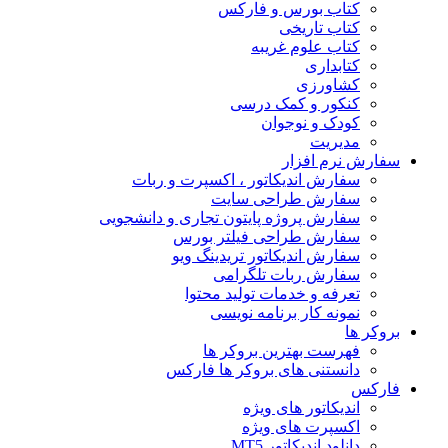
کتاب بورس و فارکس
کتاب تاریخی
کتاب علوم غریبه
کتابداری
کشاورزی
کنکور و کمک‌ درسی
کودک و نوجوان
مدیریت
سفارش نرم افزار
سفارش اندیکاتور ، اکسپرت و ربات
سفارش طراحی سایت
سفارش پروژه پایتون تجاری و دانشجویی
سفارش طراحی فیلتر بورس
سفارش اندیکاتور تریدینگ ویو
سفارش ربات تلگرامی
تعرفه و خدمات تولید محتوا
نمونه کار برنامه نویسی
بروکر ها
فهرست بهترین بروکر ها
دانستنی های بروکر ها فارکس
فارکس
اندیکاتور های ویژه
اکسپرت های ویژه
دانلود اندیکاتور MT5