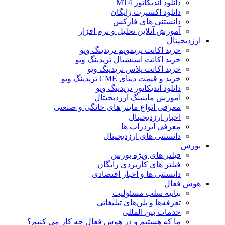
دانلود اندیکاتور MT4
دانلود اکسپرت رایگان
دانستنی های فارکس
آموزش آنلاین تحلیل و نرم افزار
ارزدیجیتال
خرید اکانت پریمویم تریدینگ ویو
خرید اکانت اسنشیال تریدینگ ویو
خرید اکانت پلاس تریدینگ ویو
خرید و قیمت دیتای CME تریدینگ ویو
دانلود اندیکاتور تریدینگ ویو
آموزش ماینینگ ارزدیجیتال
معرفی انواع ماینر های خانگی و صنعتی
اخبار ارزدیجیتال
معرفی ایردراپ ها
دانستنی های ارزدیجیتال
بورس
فیلتر های ویژه بورس
فیلتر های کاربردی رایگان
دانستنی ها و اخبار اقتصادی
هوش فعال
بیانیه سلب مسئولیت
تعرفه‌ها و پلن‌های تبلیغاتی
خدمات بین المللی
ما که هستیم و در هوش فعال چه کار می کنیم؟