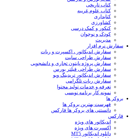
کتاب تاریخی
کتاب علوم غریبه
کتابداری
کشاورزی
کنکور و کمک‌ درسی
کودک و نوجوان
مدیریت
سفارش نرم افزار
سفارش اندیکاتور ، اکسپرت و ربات
سفارش طراحی سایت
سفارش پروژه پایتون تجاری و دانشجویی
سفارش طراحی فیلتر بورس
سفارش اندیکاتور تریدینگ ویو
سفارش ربات تلگرامی
تعرفه و خدمات تولید محتوا
نمونه کار برنامه نویسی
بروکر ها
فهرست بهترین بروکر ها
دانستنی های بروکر ها فارکس
فارکس
اندیکاتور های ویژه
اکسپرت های ویژه
دانلود اندیکاتور MT5