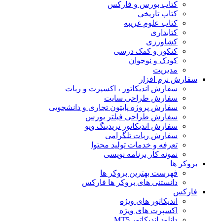
کتاب بورس و فارکس
کتاب تاریخی
کتاب علوم غریبه
کتابداری
کشاورزی
کنکور و کمک‌ درسی
کودک و نوجوان
مدیریت
سفارش نرم افزار
سفارش اندیکاتور ، اکسپرت و ربات
سفارش طراحی سایت
سفارش پروژه پایتون تجاری و دانشجویی
سفارش طراحی فیلتر بورس
سفارش اندیکاتور تریدینگ ویو
سفارش ربات تلگرامی
تعرفه و خدمات تولید محتوا
نمونه کار برنامه نویسی
بروکر ها
فهرست بهترین بروکر ها
دانستنی های بروکر ها فارکس
فارکس
اندیکاتور های ویژه
اکسپرت های ویژه
دانلود اندیکاتور MT5