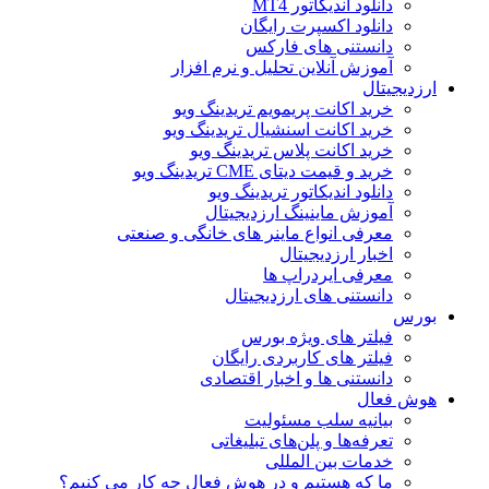
دانلود اندیکاتور MT4
دانلود اکسپرت رایگان
دانستنی های فارکس
آموزش آنلاین تحلیل و نرم افزار
ارزدیجیتال
خرید اکانت پریمویم تریدینگ ویو
خرید اکانت اسنشیال تریدینگ ویو
خرید اکانت پلاس تریدینگ ویو
خرید و قیمت دیتای CME تریدینگ ویو
دانلود اندیکاتور تریدینگ ویو
آموزش ماینینگ ارزدیجیتال
معرفی انواع ماینر های خانگی و صنعتی
اخبار ارزدیجیتال
معرفی ایردراپ ها
دانستنی های ارزدیجیتال
بورس
فیلتر های ویژه بورس
فیلتر های کاربردی رایگان
دانستنی ها و اخبار اقتصادی
هوش فعال
بیانیه سلب مسئولیت
تعرفه‌ها و پلن‌های تبلیغاتی
خدمات بین المللی
ما که هستیم و در هوش فعال چه کار می کنیم؟