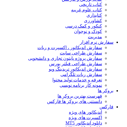
کتاب تاریخی
کتاب علوم غریبه
کتابداری
کشاورزی
کنکور و کمک‌ درسی
کودک و نوجوان
مدیریت
سفارش نرم افزار
سفارش اندیکاتور ، اکسپرت و ربات
سفارش طراحی سایت
سفارش پروژه پایتون تجاری و دانشجویی
سفارش طراحی فیلتر بورس
سفارش اندیکاتور تریدینگ ویو
سفارش ربات تلگرامی
تعرفه و خدمات تولید محتوا
نمونه کار برنامه نویسی
بروکر ها
فهرست بهترین بروکر ها
دانستنی های بروکر ها فارکس
فارکس
اندیکاتور های ویژه
اکسپرت های ویژه
دانلود اندیکاتور MT5