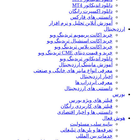
دانلود اندیکاتور MT4
دانلود اکسپرت رایگان
دانستنی های فارکس
آموزش آنلاین تحلیل و نرم افزار
ارزدیجیتال
خرید اکانت پریمویم تریدینگ ویو
خرید اکانت اسنشیال تریدینگ ویو
خرید اکانت پلاس تریدینگ ویو
خرید و قیمت دیتای CME تریدینگ ویو
دانلود اندیکاتور تریدینگ ویو
آموزش ماینینگ ارزدیجیتال
معرفی انواع ماینر های خانگی و صنعتی
اخبار ارزدیجیتال
معرفی ایردراپ ها
دانستنی های ارزدیجیتال
بورس
فیلتر های ویژه بورس
فیلتر های کاربردی رایگان
دانستنی ها و اخبار اقتصادی
هوش فعال
بیانیه سلب مسئولیت
تعرفه‌ها و پلن‌های تبلیغاتی
خدمات بین المللی