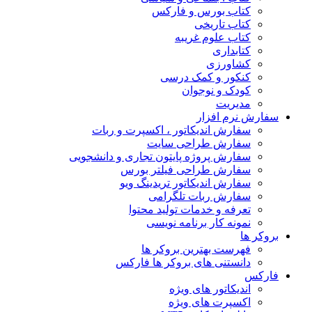
کتاب بورس و فارکس
کتاب تاریخی
کتاب علوم غریبه
کتابداری
کشاورزی
کنکور و کمک‌ درسی
کودک و نوجوان
مدیریت
سفارش نرم افزار
سفارش اندیکاتور ، اکسپرت و ربات
سفارش طراحی سایت
سفارش پروژه پایتون تجاری و دانشجویی
سفارش طراحی فیلتر بورس
سفارش اندیکاتور تریدینگ ویو
سفارش ربات تلگرامی
تعرفه و خدمات تولید محتوا
نمونه کار برنامه نویسی
بروکر ها
فهرست بهترین بروکر ها
دانستنی های بروکر ها فارکس
فارکس
اندیکاتور های ویژه
اکسپرت های ویژه