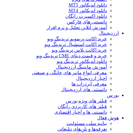
دانلود اندیکاتور MT5
دانلود اندیکاتور MT4
دانلود اکسپرت رایگان
دانستنی های فارکس
آموزش آنلاین تحلیل و نرم افزار
ارزدیجیتال
خرید اکانت پریمویم تریدینگ ویو
خرید اکانت اسنشیال تریدینگ ویو
خرید اکانت پلاس تریدینگ ویو
خرید و قیمت دیتای CME تریدینگ ویو
دانلود اندیکاتور تریدینگ ویو
آموزش ماینینگ ارزدیجیتال
معرفی انواع ماینر های خانگی و صنعتی
اخبار ارزدیجیتال
معرفی ایردراپ ها
دانستنی های ارزدیجیتال
بورس
فیلتر های ویژه بورس
فیلتر های کاربردی رایگان
دانستنی ها و اخبار اقتصادی
هوش فعال
بیانیه سلب مسئولیت
تعرفه‌ها و پلن‌های تبلیغاتی