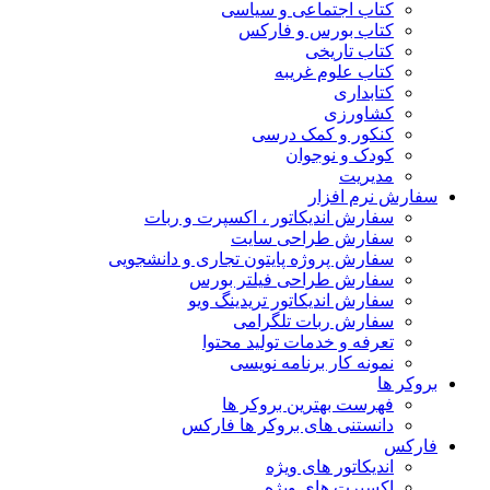
کتاب اجتماعی و سیاسی
کتاب بورس و فارکس
کتاب تاریخی
کتاب علوم غریبه
کتابداری
کشاورزی
کنکور و کمک‌ درسی
کودک و نوجوان
مدیریت
سفارش نرم افزار
سفارش اندیکاتور ، اکسپرت و ربات
سفارش طراحی سایت
سفارش پروژه پایتون تجاری و دانشجویی
سفارش طراحی فیلتر بورس
سفارش اندیکاتور تریدینگ ویو
سفارش ربات تلگرامی
تعرفه و خدمات تولید محتوا
نمونه کار برنامه نویسی
بروکر ها
فهرست بهترین بروکر ها
دانستنی های بروکر ها فارکس
فارکس
اندیکاتور های ویژه
اکسپرت های ویژه