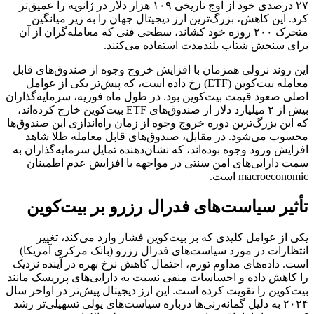
۲۷ درصدی خود از اوج تاریخی ۱۰۹ هزار دلار در ژانویه را عمیق‌تر
کرد. این کاهش، بزرگ‌ترین ارز دیجیتال جهان را به زیر میانگین
متحرک ۲۰۰ روزه خود کشاند، سطحی فنی که معامله‌گران از آن
برای سنجش شتاب بلندمدت استفاده می‌کنند.
این روند نزولی همزمان با افزایش خروج وجوه از صندوق‌های قابل
معامله بیت‌کوین (ETF) رخ داده است، که پیش‌تر یکی از عوامل
اصلی صعود قیمت بیت‌کوین بود. در طول ماه فوریه، سرمایه‌گذاران
بیش از ۲ میلیارد دلار از صندوق‌های ETF بیت‌کوین خارج کرده‌اند،
که این بزرگ‌ترین دوره خروج وجوه از زمان راه‌اندازی این صندوق‌ها
محسوب می‌شود. در مقابل، صندوق‌های قابل معامله طلا شاهد
افزایش ورود وجوه بوده‌اند، که نشان‌دهنده تمایل سرمایه‌گذاران به
سمت دارایی‌های امن سنتی در مواجهه با افزایش عدم اطمینان
macroeconomic است.
تأثیر سیاست‌های فدرال رزرو بر بیت‌کوین
یکی از عوامل کلیدی که بر بیت‌کوین فشار وارد می‌کند، تغییر
انتظارات در مورد سیاست‌های فدرال رزرو (بانک مرکزی آمریکا)
است. داده‌های مداوم تورم، احتمال کاهش نرخ بهره در آینده نزدیک
را کاهش داده و احساسات منفی نسبت به دارایی‌های پرریسک مانند
بیت‌کوین را تقویت کرده است. این ارز دیجیتال پیش‌تر در اواخر سال
۲۰۲۴ به دلیل گمانه‌زنی‌ها درباره سیاست‌های پولی تسهیلی‌تر رشد