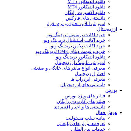
دانلود اندیکاتور MT5
دانلود اندیکاتور MT4
دانلود اکسپرت رایگان
دانستنی های فارکس
آموزش آنلاین تحلیل و نرم افزار
ارزدیجیتال
خرید اکانت پریمویم تریدینگ ویو
خرید اکانت اسنشیال تریدینگ ویو
خرید اکانت پلاس تریدینگ ویو
خرید و قیمت دیتای CME تریدینگ ویو
دانلود اندیکاتور تریدینگ ویو
آموزش ماینینگ ارزدیجیتال
معرفی انواع ماینر های خانگی و صنعتی
اخبار ارزدیجیتال
معرفی ایردراپ ها
دانستنی های ارزدیجیتال
بورس
فیلتر های ویژه بورس
فیلتر های کاربردی رایگان
دانستنی ها و اخبار اقتصادی
هوش فعال
بیانیه سلب مسئولیت
تعرفه‌ها و پلن‌های تبلیغاتی
خدمات بین المللی