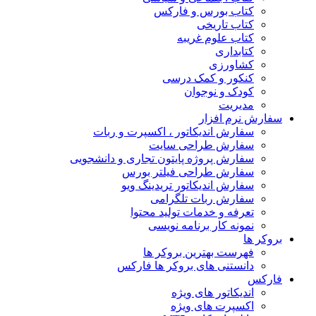
کتاب بورس و فارکس
کتاب تاریخی
کتاب علوم غریبه
کتابداری
کشاورزی
کنکور و کمک‌ درسی
کودک و نوجوان
مدیریت
سفارش نرم افزار
سفارش اندیکاتور ، اکسپرت و ربات
سفارش طراحی سایت
سفارش پروژه پایتون تجاری و دانشجویی
سفارش طراحی فیلتر بورس
سفارش اندیکاتور تریدینگ ویو
سفارش ربات تلگرامی
تعرفه و خدمات تولید محتوا
نمونه کار برنامه نویسی
بروکر ها
فهرست بهترین بروکر ها
دانستنی های بروکر ها فارکس
فارکس
اندیکاتور های ویژه
اکسپرت های ویژه