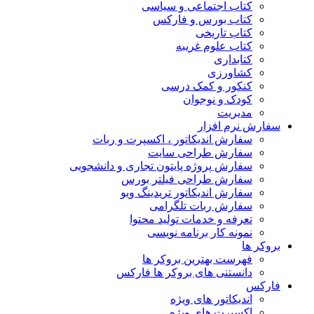
کتاب اجتماعی و سیاسی
کتاب بورس و فارکس
کتاب تاریخی
کتاب علوم غریبه
کتابداری
کشاورزی
کنکور و کمک‌ درسی
کودک و نوجوان
مدیریت
سفارش نرم افزار
سفارش اندیکاتور ، اکسپرت و ربات
سفارش طراحی سایت
سفارش پروژه پایتون تجاری و دانشجویی
سفارش طراحی فیلتر بورس
سفارش اندیکاتور تریدینگ ویو
سفارش ربات تلگرامی
تعرفه و خدمات تولید محتوا
نمونه کار برنامه نویسی
بروکر ها
فهرست بهترین بروکر ها
دانستنی های بروکر ها فارکس
فارکس
اندیکاتور های ویژه
اکسپرت های ویژه