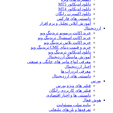
دانلود اندیکاتور MT5
دانلود اندیکاتور MT4
دانلود اکسپرت رایگان
دانستنی های فارکس
آموزش آنلاین تحلیل و نرم افزار
ارزدیجیتال
خرید اکانت پریمویم تریدینگ ویو
خرید اکانت اسنشیال تریدینگ ویو
خرید اکانت پلاس تریدینگ ویو
خرید و قیمت دیتای CME تریدینگ ویو
دانلود اندیکاتور تریدینگ ویو
آموزش ماینینگ ارزدیجیتال
معرفی انواع ماینر های خانگی و صنعتی
اخبار ارزدیجیتال
معرفی ایردراپ ها
دانستنی های ارزدیجیتال
بورس
فیلتر های ویژه بورس
فیلتر های کاربردی رایگان
دانستنی ها و اخبار اقتصادی
هوش فعال
بیانیه سلب مسئولیت
تعرفه‌ها و پلن‌های تبلیغاتی