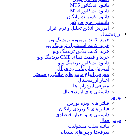
دانلود اندیکاتور MT5
دانلود اندیکاتور MT4
دانلود اکسپرت رایگان
دانستنی های فارکس
آموزش آنلاین تحلیل و نرم افزار
ارزدیجیتال
خرید اکانت پریمویم تریدینگ ویو
خرید اکانت اسنشیال تریدینگ ویو
خرید اکانت پلاس تریدینگ ویو
خرید و قیمت دیتای CME تریدینگ ویو
دانلود اندیکاتور تریدینگ ویو
آموزش ماینینگ ارزدیجیتال
معرفی انواع ماینر های خانگی و صنعتی
اخبار ارزدیجیتال
معرفی ایردراپ ها
دانستنی های ارزدیجیتال
بورس
فیلتر های ویژه بورس
فیلتر های کاربردی رایگان
دانستنی ها و اخبار اقتصادی
هوش فعال
بیانیه سلب مسئولیت
تعرفه‌ها و پلن‌های تبلیغاتی