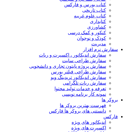
کتاب بورس و فارکس
کتاب تاریخی
کتاب علوم غریبه
کتابداری
کشاورزی
کنکور و کمک‌ درسی
کودک و نوجوان
مدیریت
سفارش نرم افزار
سفارش اندیکاتور ، اکسپرت و ربات
سفارش طراحی سایت
سفارش پروژه پایتون تجاری و دانشجویی
سفارش طراحی فیلتر بورس
سفارش اندیکاتور تریدینگ ویو
سفارش ربات تلگرامی
تعرفه و خدمات تولید محتوا
نمونه کار برنامه نویسی
بروکر ها
فهرست بهترین بروکر ها
دانستنی های بروکر ها فارکس
فارکس
اندیکاتور های ویژه
اکسپرت های ویژه