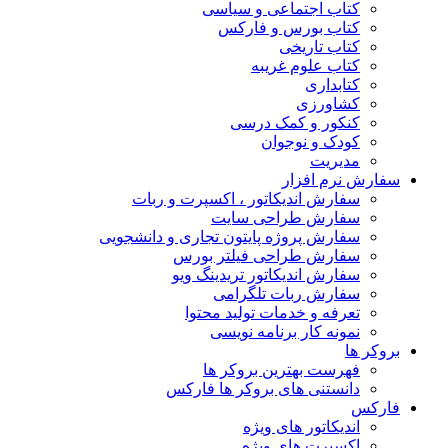
کتاب اجتماعی و سیاسی
کتاب بورس و فارکس
کتاب تاریخی
کتاب علوم غریبه
کتابداری
کشاورزی
کنکور و کمک‌ درسی
کودک و نوجوان
مدیریت
سفارش نرم افزار
سفارش اندیکاتور ، اکسپرت و ربات
سفارش طراحی سایت
سفارش پروژه پایتون تجاری و دانشجویی
سفارش طراحی فیلتر بورس
سفارش اندیکاتور تریدینگ ویو
سفارش ربات تلگرامی
تعرفه و خدمات تولید محتوا
نمونه کار برنامه نویسی
بروکر ها
فهرست بهترین بروکر ها
دانستنی های بروکر ها فارکس
فارکس
اندیکاتور های ویژه
اکسپرت های ویژه