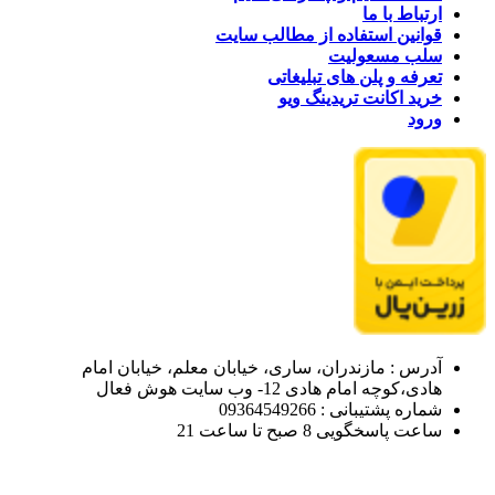
ارتباط با ما
قوانین استفاده از مطالب سایت
سلب مسعولیت
تعرفه و پلن های تبلیغاتی
خرید اکانت تریدینگ ویو
ورود
آدرس : مازندران، ساری، خیابان معلم، خیابان امام
هادی،کوچه امام هادی 12- وب سایت هوش فعال
شماره پشتیبانی : 09364549266
ساعت پاسخگویی 8 صبح تا ساعت 21