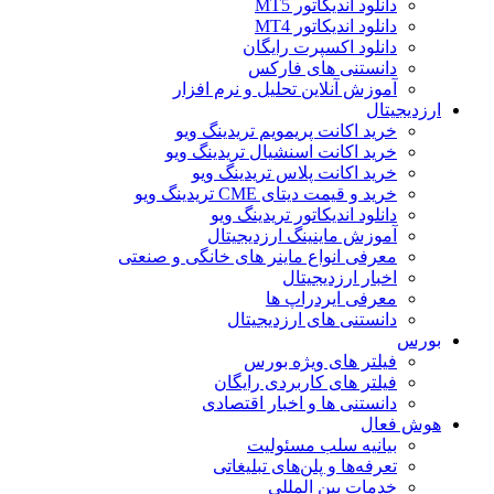
دانلود اندیکاتور MT5
دانلود اندیکاتور MT4
دانلود اکسپرت رایگان
دانستنی های فارکس
آموزش آنلاین تحلیل و نرم افزار
ارزدیجیتال
خرید اکانت پریمویم تریدینگ ویو
خرید اکانت اسنشیال تریدینگ ویو
خرید اکانت پلاس تریدینگ ویو
خرید و قیمت دیتای CME تریدینگ ویو
دانلود اندیکاتور تریدینگ ویو
آموزش ماینینگ ارزدیجیتال
معرفی انواع ماینر های خانگی و صنعتی
اخبار ارزدیجیتال
معرفی ایردراپ ها
دانستنی های ارزدیجیتال
بورس
فیلتر های ویژه بورس
فیلتر های کاربردی رایگان
دانستنی ها و اخبار اقتصادی
هوش فعال
بیانیه سلب مسئولیت
تعرفه‌ها و پلن‌های تبلیغاتی
خدمات بین المللی