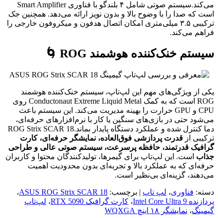
می‌کند.سیستم صوتی شامل ۴ بلندگو با فناوری Smart Amplifier
است که صدا را با وضوح بالا و بدون نویز ارائه می‌دهد. همچنین جک
ترکیبی ۳.۵ میلی‌متری امکان اتصال هدفون و میکروفون خارجی را
فراهم می‌کند.
سیستم خنک‌کننده هوشمند ROG 🌀
یکی از ویژگی‌های مهم این لپ‌تاپ، سیستم خنک‌کننده هوشمند
ROG است که به کمک Conductonaut Extreme Liquid Metal روی
CPU و GPU حرارت را بهینه مدیریت می‌کند. این سیستم باعث
می‌شود حتی در بازی‌های سنگین یا کار با نرم‌افزارهای حرفه‌ای،
دما کنترل شده و عملکرد دستگاه پایدار بماند.ROG Strix SCAR 18
ترکیبی از
قدرت پردازشی فوق‌العاده، نمایشگر حرفه‌ای، کارت
گرافیک قدرتمند، حافظه پرسرعت، سیستم صوتی عالی و طراحی
جذاب
است. این لپ‌تاپ برای گیمرها، تولیدکنندگان محتوا و کاربران
حرفه‌ای که به عملکرد بالا و تجربه‌ای بدون محدودیت اهمیت
می‌دهند، گزینه‌ای بی‌نظیر است.
دسته:
فناوری
،
لپ تاپ
| برچسب:
ASUS ROG Strix SCAR 18
،
پردازنده Intel Core Ultra 9
،
کارت گرافیک RTX 5090
،
لپ‌تاپ
گیمینگ
،
نمایشگر ۱۸ اینچ WQXGA