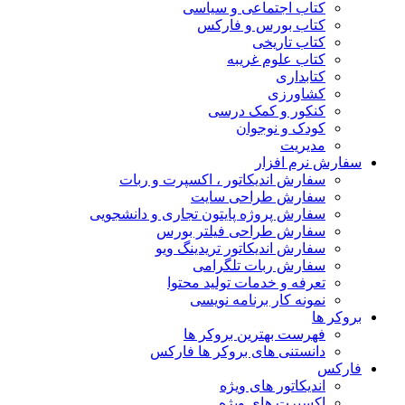
کتاب اجتماعی و سیاسی
کتاب بورس و فارکس
کتاب تاریخی
کتاب علوم غریبه
کتابداری
کشاورزی
کنکور و کمک‌ درسی
کودک و نوجوان
مدیریت
سفارش نرم افزار
سفارش اندیکاتور ، اکسپرت و ربات
سفارش طراحی سایت
سفارش پروژه پایتون تجاری و دانشجویی
سفارش طراحی فیلتر بورس
سفارش اندیکاتور تریدینگ ویو
سفارش ربات تلگرامی
تعرفه و خدمات تولید محتوا
نمونه کار برنامه نویسی
بروکر ها
فهرست بهترین بروکر ها
دانستنی های بروکر ها فارکس
فارکس
اندیکاتور های ویژه
اکسپرت های ویژه