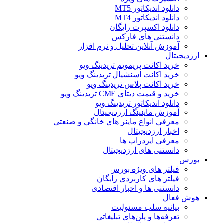
دانلود اندیکاتور MT5
دانلود اندیکاتور MT4
دانلود اکسپرت رایگان
دانستنی های فارکس
آموزش آنلاین تحلیل و نرم افزار
ارزدیجیتال
خرید اکانت پریمویم تریدینگ ویو
خرید اکانت اسنشیال تریدینگ ویو
خرید اکانت پلاس تریدینگ ویو
خرید و قیمت دیتای CME تریدینگ ویو
دانلود اندیکاتور تریدینگ ویو
آموزش ماینینگ ارزدیجیتال
معرفی انواع ماینر های خانگی و صنعتی
اخبار ارزدیجیتال
معرفی ایردراپ ها
دانستنی های ارزدیجیتال
بورس
فیلتر های ویژه بورس
فیلتر های کاربردی رایگان
دانستنی ها و اخبار اقتصادی
هوش فعال
بیانیه سلب مسئولیت
تعرفه‌ها و پلن‌های تبلیغاتی