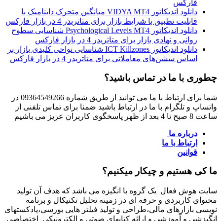
فارکس
دانلود اندیکاتور VIDYA MT4 میانگین متحرک داینامیک با
قابلیت تطبیق با شرایط بازار برای متاتریدر 4 در بازار فارکس
دانلود اندیکاتور Psychological Levels MT4 شناسایی سطوح
روانی و نهادی بازار برای متاتریدر 4 در بازار فارکس
دانلود اندیکاتور ICT Killzones شناسایی نواحی کلیدی بازار بر
اساس سشن‌های معاملاتی برای متاتریدر 4 در بازار فارکس
چطوری با ما در تماس باشید؟
شما برای ارتباط با ما می توانید از طریق شماره 09364549266 در
واتساپ و تلگرام با ما در ارتباط باشید ضمنا برای تماس تلفنی از
ساعت 8 صبح تا 4 بعد از ظهر پاسخگوی کاربران عزیز می باشیم
درباره ما
ارتباط با ما
قوانین
ما کی هستیم و چیکار میکنیم؟
سایت هوش فعال یک گروه با انگیزه می باشد که هدف آن تولید
محتوای کاربردی و حرفه ای در زمینه تحلیل تکنیکال و برنامه
نویسی بازارهای مالی،طراحی و تولید فیلتر هایی بورسی،پادکستهای
انگیزشی و آموزشی و ارائه کتابهای صوتی و الکترونیکی اختصاصی