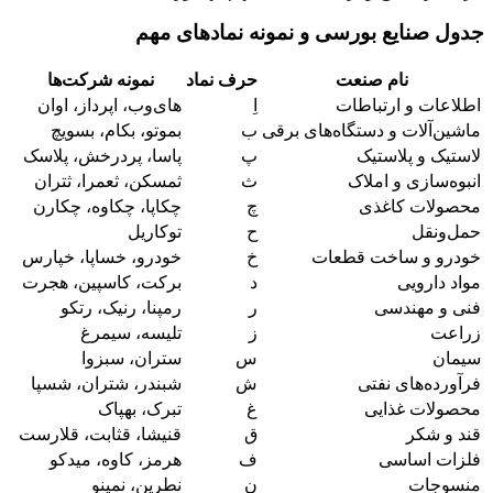
جدول صنایع بورسی و نمونه نمادهای مهم
نام صنعت
حرف نماد
نمونه شرکت‌ها
اطلاعات و ارتباطات
اِ
های‌وب، اپرداز، اوان
ماشین‌آلات و دستگاه‌های برقی
ب
بموتو، بکام، بسویچ
لاستیک و پلاستیک
پ
پاسا، پردرخش، پلاسک
انبوه‌سازی و املاک
ث
ثمسکن، ثعمرا، ثتران
محصولات کاغذی
چ
چکاپا، چکاوه، چکارن
حمل‌ونقل
ح
توکاریل
خودرو و ساخت قطعات
خ
خودرو، خساپا، خپارس
مواد دارویی
د
برکت، کاسپین، هجرت
فنی و مهندسی
ر
رمپنا، رنیک، رتکو
زراعت
ز
تلیسه، سیمرغ
سیمان
س
ستران، سبزوا
فرآورده‌های نفتی
ش
شبندر، شتران، شسپا
محصولات غذایی
غ
تبرک، بهپاک
قند و شکر
ق
قنیشا، قثابت، قلارست
فلزات اساسی
ف
هرمز، کاوه، میدکو
منسوجات
ن
نطرین، نمینو