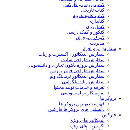
کتاب بورس و فارکس
کتاب تاریخی
کتاب علوم غریبه
کتابداری
کشاورزی
کنکور و کمک‌ درسی
کودک و نوجوان
مدیریت
سفارش نرم افزار
سفارش اندیکاتور ، اکسپرت و ربات
سفارش طراحی سایت
سفارش پروژه پایتون تجاری و دانشجویی
سفارش طراحی فیلتر بورس
سفارش اندیکاتور تریدینگ ویو
سفارش ربات تلگرامی
تعرفه و خدمات تولید محتوا
نمونه کار برنامه نویسی
بروکر ها
فهرست بهترین بروکر ها
دانستنی های بروکر ها فارکس
فارکس
اندیکاتور های ویژه
اکسپرت های ویژه