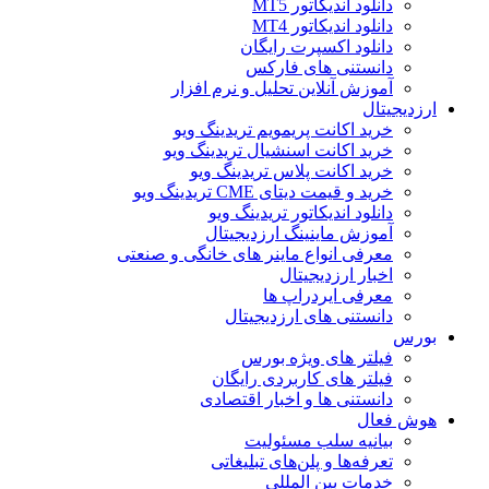
دانلود اندیکاتور MT5
دانلود اندیکاتور MT4
دانلود اکسپرت رایگان
دانستنی های فارکس
آموزش آنلاین تحلیل و نرم افزار
ارزدیجیتال
خرید اکانت پریمویم تریدینگ ویو
خرید اکانت اسنشیال تریدینگ ویو
خرید اکانت پلاس تریدینگ ویو
خرید و قیمت دیتای CME تریدینگ ویو
دانلود اندیکاتور تریدینگ ویو
آموزش ماینینگ ارزدیجیتال
معرفی انواع ماینر های خانگی و صنعتی
اخبار ارزدیجیتال
معرفی ایردراپ ها
دانستنی های ارزدیجیتال
بورس
فیلتر های ویژه بورس
فیلتر های کاربردی رایگان
دانستنی ها و اخبار اقتصادی
هوش فعال
بیانیه سلب مسئولیت
تعرفه‌ها و پلن‌های تبلیغاتی
خدمات بین المللی