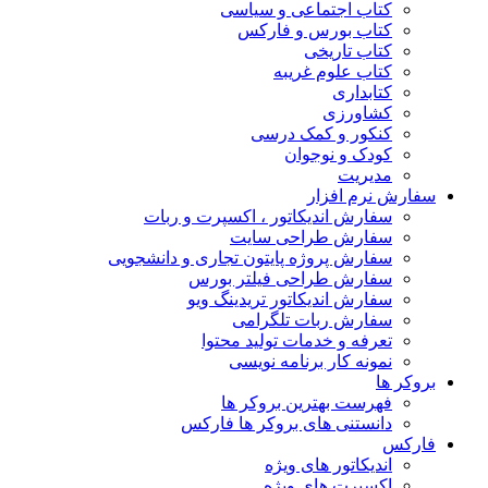
کتاب اجتماعی و سیاسی
کتاب بورس و فارکس
کتاب تاریخی
کتاب علوم غریبه
کتابداری
کشاورزی
کنکور و کمک‌ درسی
کودک و نوجوان
مدیریت
سفارش نرم افزار
سفارش اندیکاتور ، اکسپرت و ربات
سفارش طراحی سایت
سفارش پروژه پایتون تجاری و دانشجویی
سفارش طراحی فیلتر بورس
سفارش اندیکاتور تریدینگ ویو
سفارش ربات تلگرامی
تعرفه و خدمات تولید محتوا
نمونه کار برنامه نویسی
بروکر ها
فهرست بهترین بروکر ها
دانستنی های بروکر ها فارکس
فارکس
اندیکاتور های ویژه
اکسپرت های ویژه