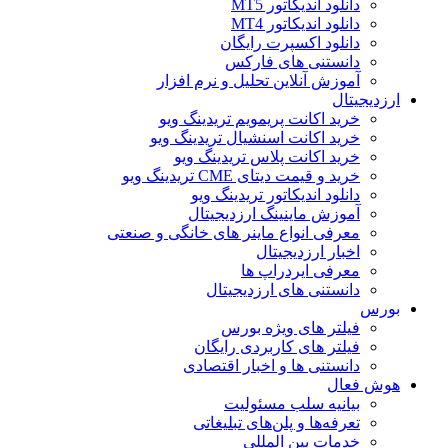
دانلود اندیکاتور MT5
دانلود اندیکاتور MT4
دانلود اکسپرت رایگان
دانستنی های فارکس
آموزش آنلاین تحلیل و نرم افزار
ارزدیجیتال
خرید اکانت پریمویم تریدینگ ویو
خرید اکانت اسنشیال تریدینگ ویو
خرید اکانت پلاس تریدینگ ویو
خرید و قیمت دیتای CME تریدینگ ویو
دانلود اندیکاتور تریدینگ ویو
آموزش ماینینگ ارزدیجیتال
معرفی انواع ماینر های خانگی و صنعتی
اخبار ارزدیجیتال
معرفی ایردراپ ها
دانستنی های ارزدیجیتال
بورس
فیلتر های ویژه بورس
فیلتر های کاربردی رایگان
دانستنی ها و اخبار اقتصادی
هوش فعال
بیانیه سلب مسئولیت
تعرفه‌ها و پلن‌های تبلیغاتی
خدمات بین المللی