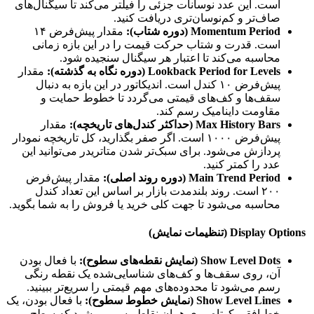
است. این عدد نوسانات جزئی را فیلتر می‌کند تا سیگنال‌های
صاف‌تر و کم‌نوسان‌تری دریافت کنید.
Momentum Period (دوره شتاب):
مقدار پیش‌فرض ۱۴
است. قدرت و شتاب حرکت قیمت را در این بازه زمانی
محاسبه می‌کند تا اعتبار هر سیگنال سنجیده شود.
Lookback Period for Levels (دوره نگاه به گذشته):
مقدار
پیش‌فرض ۱۰ کندل است. اندیکاتور در این بازه به دنبال
سقف‌ها و کف‌های قیمتی می‌گردد تا خطوط حمایت و
مقاومت داینامیک رسم کند.
Max History Bars (حداکثر کندل‌های تاریخچه):
مقدار
پیش‌فرض ۱۰۰۰ است. اگر صفر بگذارید، کل تاریخچه نمودار
پردازش می‌شود. برای سبک‌تر شدن متاتریدر می‌توانید این
عدد را کمتر کنید.
Main Trend Period (دوره روند اصلی):
مقدار پیش‌فرض
۲۰۰ است. روند بلندمدت بازار بر اساس این تعداد کندل
محاسبه می‌شود تا جهت کلی خرید یا فروش را به شما بگوید.
Display Options (تنظیمات نمایش)
Show Level Dots (نمایش نقطه‌های سطوح):
با فعال بودن
آن، روی سقف‌ها و کف‌های شناسایی‌شده یک نقطه رنگی
رسم می‌شود تا محدوده‌های مهم قیمتی را سریع‌تر ببینید.
Show Level Lines (نمایش خطوط سطوح):
با فعال بودن، یک
خط افقی کوتاه روی همان نقاط رسم می‌شود که سطح