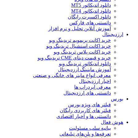
دانلود اندیکاتور MT5
دانلود اندیکاتور MT4
دانلود اکسپرت رایگان
دانستنی های فارکس
آموزش آنلاین تحلیل و نرم افزار
ارزدیجیتال
خرید اکانت پریمویم تریدینگ ویو
خرید اکانت اسنشیال تریدینگ ویو
خرید اکانت پلاس تریدینگ ویو
خرید و قیمت دیتای CME تریدینگ ویو
دانلود اندیکاتور تریدینگ ویو
آموزش ماینینگ ارزدیجیتال
معرفی انواع ماینر های خانگی و صنعتی
اخبار ارزدیجیتال
معرفی ایردراپ ها
دانستنی های ارزدیجیتال
بورس
فیلتر های ویژه بورس
فیلتر های کاربردی رایگان
دانستنی ها و اخبار اقتصادی
هوش فعال
بیانیه سلب مسئولیت
تعرفه‌ها و پلن‌های تبلیغاتی