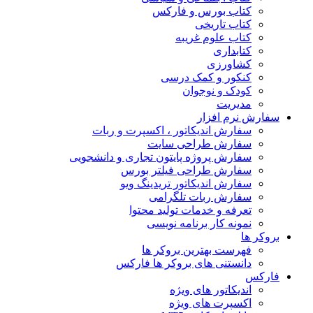
کتاب بورس و فارکس
کتاب تاریخی
کتاب علوم غریبه
کتابداری
کشاورزی
کنکور و کمک‌ درسی
کودک و نوجوان
مدیریت
سفارش نرم افزار
سفارش اندیکاتور ، اکسپرت و ربات
سفارش طراحی سایت
سفارش پروژه پایتون تجاری و دانشجویی
سفارش طراحی فیلتر بورس
سفارش اندیکاتور تریدینگ ویو
سفارش ربات تلگرامی
تعرفه و خدمات تولید محتوا
نمونه کار برنامه نویسی
بروکر ها
فهرست بهترین بروکر ها
دانستنی های بروکر ها فارکس
فارکس
اندیکاتور های ویژه
اکسپرت های ویژه