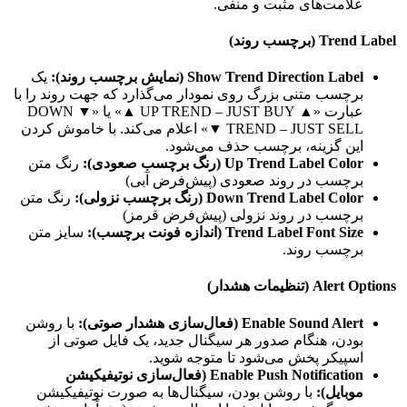
علامت‌های مثبت و منفی.
Trend Label (برچسب روند)
Show Trend Direction Label (نمایش برچسب روند):
یک
برچسب متنی بزرگ روی نمودار می‌گذارد که جهت روند را با
عبارت «▲ UP TREND – JUST BUY ▲» یا «▼ DOWN
TREND – JUST SELL ▼» اعلام می‌کند. با خاموش کردن
این گزینه، برچسب حذف می‌شود.
Up Trend Label Color (رنگ برچسب صعودی):
رنگ متن
برچسب در روند صعودی (پیش‌فرض آبی)
Down Trend Label Color (رنگ برچسب نزولی):
رنگ متن
برچسب در روند نزولی (پیش‌فرض قرمز)
Trend Label Font Size (اندازه فونت برچسب):
سایز متن
برچسب روند.
Alert Options (تنظیمات هشدار)
Enable Sound Alert (فعال‌سازی هشدار صوتی):
با روشن
بودن، هنگام صدور هر سیگنال جدید، یک فایل صوتی از
اسپیکر پخش می‌شود تا متوجه شوید.
Enable Push Notification (فعال‌سازی نوتیفیکیشن
موبایل):
با روشن بودن، سیگنال‌ها به صورت نوتیفیکیشن