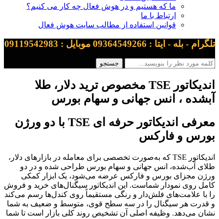
ما که هستیم و در هوش فعال چه کار می کنیم؟
ارتباط با ما
قوانین استفاده از مطالب سایت هوش فعال
تلگرام - بله - ایتا : 09364549266 موبایل : 09119542983
اندیکاتور TSE مخصوص ترید دلار، طلا
آبشده ، انس جهانی و سهام بورس
معرفی اندیکاتور حرفه ای TSE با دو ورژن
بورس و فارکس
اندیکاتور TSE که به‌صورت تخصصی برای معامله در بازارهای دلار،
طلای آب‌شده، انس جهانی و سهام بورس طراحی شده و در دو
ورژن مجزای بورس و فارکس عرضه می‌شود، یک ابزار کمکی
کامل روی نمودار شماست. این اندیکاتور سیگنال‌های خرید و فروش
را با علامت‌های فلش‌دار و رنگی مستقیماً روی کندل‌ها رسم می‌کند
و قدرت هر سیگنال را در سه سطح قوی، متوسط و ضعیف به شما
نشان می‌دهد. وظیفه اصلی آن تشخیص روند کلی بازار است تا شما