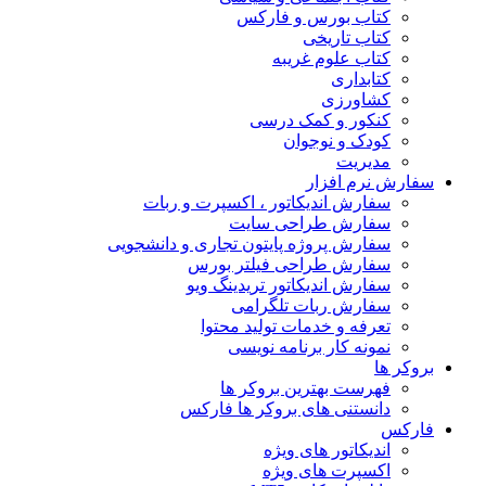
کتاب بورس و فارکس
کتاب تاریخی
کتاب علوم غریبه
کتابداری
کشاورزی
کنکور و کمک‌ درسی
کودک و نوجوان
مدیریت
سفارش نرم افزار
سفارش اندیکاتور ، اکسپرت و ربات
سفارش طراحی سایت
سفارش پروژه پایتون تجاری و دانشجویی
سفارش طراحی فیلتر بورس
سفارش اندیکاتور تریدینگ ویو
سفارش ربات تلگرامی
تعرفه و خدمات تولید محتوا
نمونه کار برنامه نویسی
بروکر ها
فهرست بهترین بروکر ها
دانستنی های بروکر ها فارکس
فارکس
اندیکاتور های ویژه
اکسپرت های ویژه