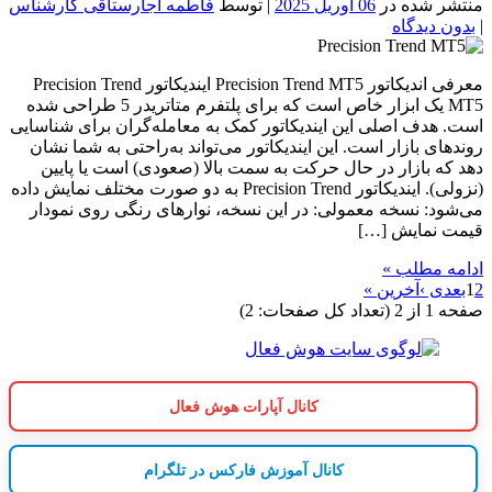
منتشر شده در
06 آوریل 2025
| توسط
فاطمه اجارستاقی کارشناس
|
بدون دیدگاه
معرفی اندیکاتور Precision Trend MT5 ایندیکاتور Precision Trend
MT5 یک ابزار خاص است که برای پلتفرم متاتریدر 5 طراحی شده
است. هدف اصلی این ایندیکاتور کمک به معامله‌گران برای شناسایی
روندهای بازار است. این ایندیکاتور می‌تواند به‌راحتی به شما نشان
دهد که بازار در حال حرکت به سمت بالا (صعودی) است یا پایین
(نزولی). ایندیکاتور Precision Trend به دو صورت مختلف نمایش داده
می‌شود: نسخه معمولی: در این نسخه، نوارهای رنگی روی نمودار
قیمت نمایش […]
ادامه مطلب »
2
1
بعدی ›
آخرین »
صفحه 1 از 2 (تعداد کل صفحات: 2)
کانال آپارات هوش فعال
کانال آموزش فارکس در تلگرام