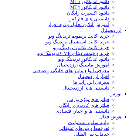
دانلود اندیکاتور MT5
دانلود اندیکاتور MT4
دانلود اکسپرت رایگان
دانستنی های فارکس
آموزش آنلاین تحلیل و نرم افزار
ارزدیجیتال
خرید اکانت پریمویم تریدینگ ویو
خرید اکانت اسنشیال تریدینگ ویو
خرید اکانت پلاس تریدینگ ویو
خرید و قیمت دیتای CME تریدینگ ویو
دانلود اندیکاتور تریدینگ ویو
آموزش ماینینگ ارزدیجیتال
معرفی انواع ماینر های خانگی و صنعتی
اخبار ارزدیجیتال
معرفی ایردراپ ها
دانستنی های ارزدیجیتال
بورس
فیلتر های ویژه بورس
فیلتر های کاربردی رایگان
دانستنی ها و اخبار اقتصادی
هوش فعال
بیانیه سلب مسئولیت
تعرفه‌ها و پلن‌های تبلیغاتی
خدمات بین المللی