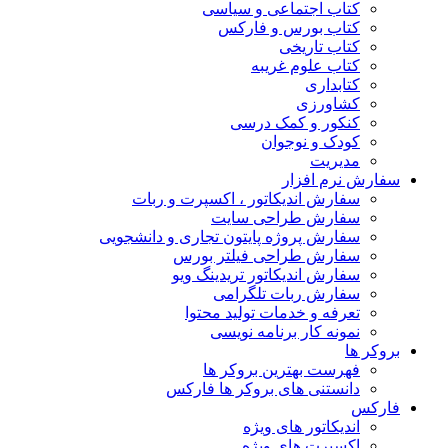
کتاب اجتماعی و سیاسی
کتاب بورس و فارکس
کتاب تاریخی
کتاب علوم غریبه
کتابداری
کشاورزی
کنکور و کمک‌ درسی
کودک و نوجوان
مدیریت
سفارش نرم افزار
سفارش اندیکاتور ، اکسپرت و ربات
سفارش طراحی سایت
سفارش پروژه پایتون تجاری و دانشجویی
سفارش طراحی فیلتر بورس
سفارش اندیکاتور تریدینگ ویو
سفارش ربات تلگرامی
تعرفه و خدمات تولید محتوا
نمونه کار برنامه نویسی
بروکر ها
فهرست بهترین بروکر ها
دانستنی های بروکر ها فارکس
فارکس
اندیکاتور های ویژه
اکسپرت های ویژه