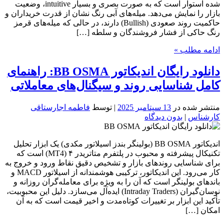
شده استوار است که به صورت بصری و بسیار intuitive، وضعیت
بازار را نمایش می‌دهد. میله‌های آبی رنگ نشان از قدرت خریداران و
حاکمیت روند صعودی (Bullish) دارند، در حالی که میله‌های قرمز
رنگ حاکی از فشار فروشندگان و سلطه […]
ادامه مطلب »
دانلود رایگان اندیکاتور BB OSMA: راهنمای
کامل شناسایی روند و سیگنال‌های معاملاتی
منتشر شده در
13 سپتامبر 2025
| توسط
فاطمه اجارستاقی
کارشناس
|
بدون دیدگاه
اندیکاتور BB OSMA (بولینگر بندز اسیلاتور مکدی) یک ابزار تحلیل
تکنیکال پیشرفته و محبوب در پلتفرم متاتریدر ۴ (MT4) است که
برای شناسایی روندهای بازار و تشخیص دقیق نقاط ورود و خروج به
کار می‌رود. این اندیکاتور، ترکیبی هوشمندانه از اسیلاتور MACD و
باندهای بولینگر است که آن را به ویژه برای معامله‌گران روزانه و
نوسان‌گیران (Intraday Traders) ایده‌آل می‌سازد. دلیل این محبوبیت،
تأکید این ابزار بر تغییرات کوتاه‌مدت و اخیر قیمت است که به آن
امکان […]