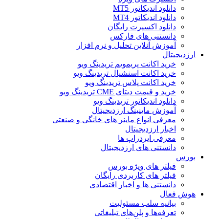
دانلود اندیکاتور MT5
دانلود اندیکاتور MT4
دانلود اکسپرت رایگان
دانستنی های فارکس
آموزش آنلاین تحلیل و نرم افزار
ارزدیجیتال
خرید اکانت پریمویم تریدینگ ویو
خرید اکانت اسنشیال تریدینگ ویو
خرید اکانت پلاس تریدینگ ویو
خرید و قیمت دیتای CME تریدینگ ویو
دانلود اندیکاتور تریدینگ ویو
آموزش ماینینگ ارزدیجیتال
معرفی انواع ماینر های خانگی و صنعتی
اخبار ارزدیجیتال
معرفی ایردراپ ها
دانستنی های ارزدیجیتال
بورس
فیلتر های ویژه بورس
فیلتر های کاربردی رایگان
دانستنی ها و اخبار اقتصادی
هوش فعال
بیانیه سلب مسئولیت
تعرفه‌ها و پلن‌های تبلیغاتی