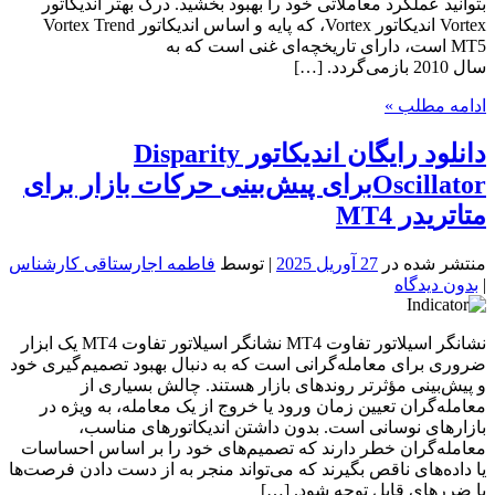
بتوانید عملکرد معاملاتی خود را بهبود بخشید. درک بهتر اندیکاتور
Vortex اندیکاتور Vortex، که پایه و اساس اندیکاتور Vortex Trend
MT5 است، دارای تاریخچه‌ای غنی است که به
سال 2010 بازمی‌گردد. […]
ادامه مطلب »
دانلود رایگان اندیکاتور Disparity
Oscillatorبرای پیش‌بینی حرکات بازار برای
متاتریدر MT4
منتشر شده در
27 آوریل 2025
| توسط
فاطمه اجارستاقی کارشناس
|
بدون دیدگاه
نشانگر اسیلاتور تفاوت MT4 نشانگر اسیلاتور تفاوت MT4 یک ابزار
ضروری برای معامله‌گرانی است که به دنبال بهبود تصمیم‌گیری خود
و پیش‌بینی مؤثرتر روندهای بازار هستند. چالش بسیاری از
معامله‌گران تعیین زمان ورود یا خروج از یک معامله، به ویژه در
بازارهای نوسانی است. بدون داشتن اندیکاتورهای مناسب،
معامله‌گران خطر دارند که تصمیم‌های خود را بر اساس احساسات
یا داده‌های ناقص بگیرند که می‌تواند منجر به از دست دادن فرصت‌ها
یا ضررهای قابل توجه شود. […]