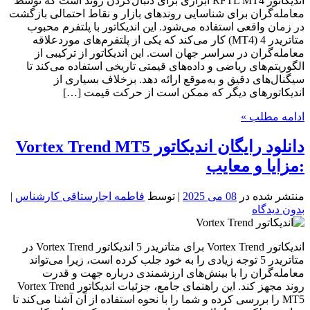
اندیکاتور RFTL MT4 ابزاری برای دنبال‌کردن روند است که توسط
معامله‌گران برای شناسایی روندهای بازار و نقاط احتمالی بازگشت
در زمان واقعی استفاده می‌شود. این اندیکاتور با پلتفرم محبوب
متاتریدر 4 (MT4) کار می‌کند که یکی از پلتفرم‌های موردعلاقه
معامله‌گران در سراسر جهان است. این اندیکاتور از ترکیبی از
الگوریتم‌های ریاضی و داده‌های قیمتی تاریخی استفاده می‌کند تا
سیگنال‌های دقیق و به‌موقع ارائه دهد. برخلاف بسیاری از
اندیکاتورهای دیگر که ممکن است از حرکت قیمت […]
ادامه مطلب »
دانلود رایگان اندیکاتور Vortex Trend MT5
:مزایا و معایب
منتشر شده در
08 می 2025
| توسط
فاطمه اجارستاقی کارشناس
|
بدون دیدگاه
اندیکاتور Vortex Trend برای متاتریدر 5 اندیکاتور Vortex Trend در
متاتریدر 5 توجه زیادی را به خود جلب کرده است، زیرا می‌تواند
معامله‌گران را با بینش‌های ارزشمندی درباره جهت و قدرت
روند مجهز کند. این راهنمای جامع، جزئیات اندیکاتور Vortex Trend
MT5 را بررسی کرده و شما را با نحوه استفاده از آن آشنا می‌کند تا