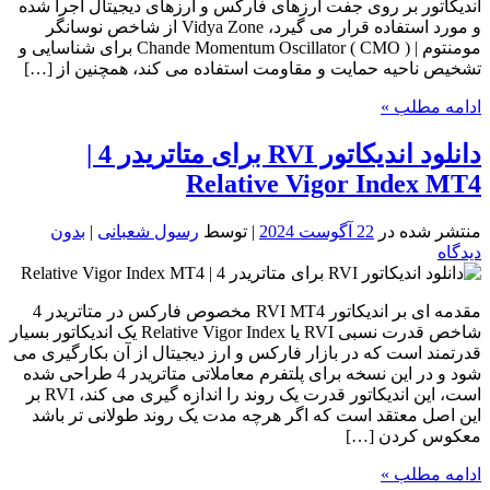
اندیکاتور بر روی جفت ارزهای فارکس و ارزهای دیجیتال اجرا شده
و مورد استفاده قرار می گیرد، Vidya Zone از شاخص نوسانگر
مومنتوم | Chande Momentum Oscillator ( CMO ) برای شناسایی و
تشخیص ناحیه حمایت و مقاومت استفاده می کند، همچنین از […]
ادامه مطلب »
دانلود اندیکاتور RVI برای متاتریدر 4 |
Relative Vigor Index MT4
منتشر شده در
22 آگوست 2024
| توسط
رسول شعبانی
|
بدون
دیدگاه
مقدمه ای بر اندیکاتور RVI MT4 مخصوص فارکس در متاتریدر 4
شاخص قدرت نسبی RVI یا Relative Vigor Index یک اندیکاتور بسیار
قدرتمند است که در بازار فارکس و ارز دیجیتال از آن بکارگیری می
شود و در این نسخه برای پلتفرم معاملاتی متاتریدر 4 طراحی شده
است، این اندیکاتور قدرت یک روند را اندازه گیری می کند، RVI بر
این اصل معتقد است که اگر هرچه مدت یک روند طولانی تر باشد
معکوس کردن […]
ادامه مطلب »