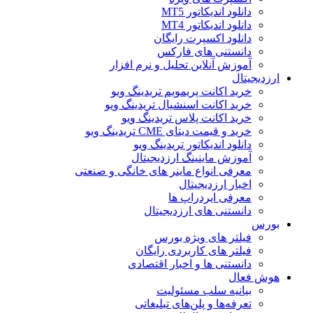
دانلود اندیکاتور MT5
دانلود اندیکاتور MT4
دانلود اکسپرت رایگان
دانستنی های فارکس
آموزش آنلاین تحلیل و نرم افزار
ارزدیجیتال
خرید اکانت پریمویم تریدینگ ویو
خرید اکانت اسنشیال تریدینگ ویو
خرید اکانت پلاس تریدینگ ویو
خرید و قیمت دیتای CME تریدینگ ویو
دانلود اندیکاتور تریدینگ ویو
آموزش ماینینگ ارزدیجیتال
معرفی انواع ماینر های خانگی و صنعتی
اخبار ارزدیجیتال
معرفی ایردراپ ها
دانستنی های ارزدیجیتال
بورس
فیلتر های ویژه بورس
فیلتر های کاربردی رایگان
دانستنی ها و اخبار اقتصادی
هوش فعال
بیانیه سلب مسئولیت
تعرفه‌ها و پلن‌های تبلیغاتی