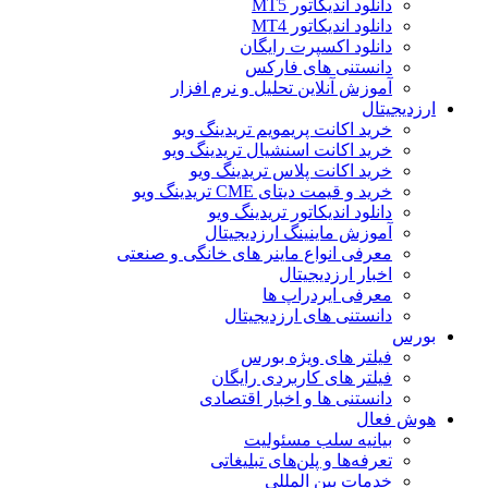
دانلود اندیکاتور MT5
دانلود اندیکاتور MT4
دانلود اکسپرت رایگان
دانستنی های فارکس
آموزش آنلاین تحلیل و نرم افزار
ارزدیجیتال
خرید اکانت پریمویم تریدینگ ویو
خرید اکانت اسنشیال تریدینگ ویو
خرید اکانت پلاس تریدینگ ویو
خرید و قیمت دیتای CME تریدینگ ویو
دانلود اندیکاتور تریدینگ ویو
آموزش ماینینگ ارزدیجیتال
معرفی انواع ماینر های خانگی و صنعتی
اخبار ارزدیجیتال
معرفی ایردراپ ها
دانستنی های ارزدیجیتال
بورس
فیلتر های ویژه بورس
فیلتر های کاربردی رایگان
دانستنی ها و اخبار اقتصادی
هوش فعال
بیانیه سلب مسئولیت
تعرفه‌ها و پلن‌های تبلیغاتی
خدمات بین المللی