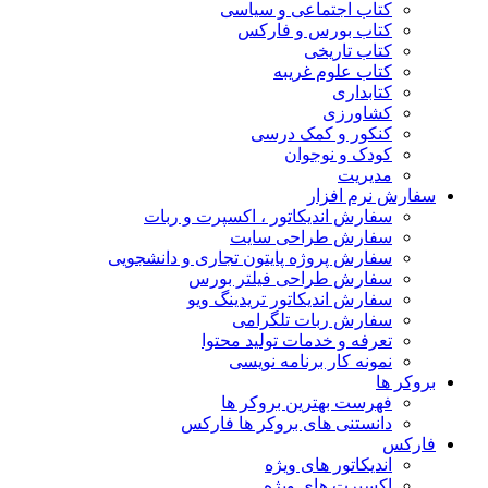
کتاب اجتماعی و سیاسی
کتاب بورس و فارکس
کتاب تاریخی
کتاب علوم غریبه
کتابداری
کشاورزی
کنکور و کمک‌ درسی
کودک و نوجوان
مدیریت
سفارش نرم افزار
سفارش اندیکاتور ، اکسپرت و ربات
سفارش طراحی سایت
سفارش پروژه پایتون تجاری و دانشجویی
سفارش طراحی فیلتر بورس
سفارش اندیکاتور تریدینگ ویو
سفارش ربات تلگرامی
تعرفه و خدمات تولید محتوا
نمونه کار برنامه نویسی
بروکر ها
فهرست بهترین بروکر ها
دانستنی های بروکر ها فارکس
فارکس
اندیکاتور های ویژه
اکسپرت های ویژه