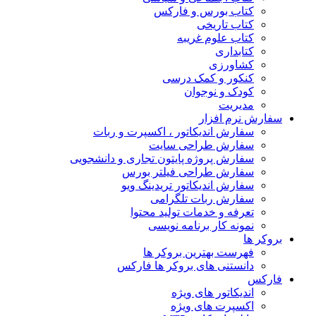
کتاب بورس و فارکس
کتاب تاریخی
کتاب علوم غریبه
کتابداری
کشاورزی
کنکور و کمک‌ درسی
کودک و نوجوان
مدیریت
سفارش نرم افزار
سفارش اندیکاتور ، اکسپرت و ربات
سفارش طراحی سایت
سفارش پروژه پایتون تجاری و دانشجویی
سفارش طراحی فیلتر بورس
سفارش اندیکاتور تریدینگ ویو
سفارش ربات تلگرامی
تعرفه و خدمات تولید محتوا
نمونه کار برنامه نویسی
بروکر ها
فهرست بهترین بروکر ها
دانستنی های بروکر ها فارکس
فارکس
اندیکاتور های ویژه
اکسپرت های ویژه