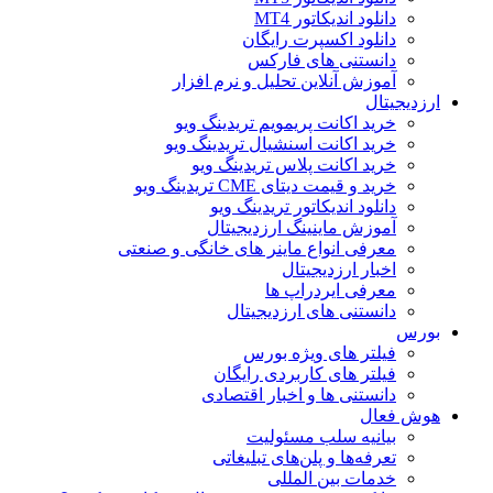
دانلود اندیکاتور MT4
دانلود اکسپرت رایگان
دانستنی های فارکس
آموزش آنلاین تحلیل و نرم افزار
ارزدیجیتال
خرید اکانت پریمویم تریدینگ ویو
خرید اکانت اسنشیال تریدینگ ویو
خرید اکانت پلاس تریدینگ ویو
خرید و قیمت دیتای CME تریدینگ ویو
دانلود اندیکاتور تریدینگ ویو
آموزش ماینینگ ارزدیجیتال
معرفی انواع ماینر های خانگی و صنعتی
اخبار ارزدیجیتال
معرفی ایردراپ ها
دانستنی های ارزدیجیتال
بورس
فیلتر های ویژه بورس
فیلتر های کاربردی رایگان
دانستنی ها و اخبار اقتصادی
هوش فعال
بیانیه سلب مسئولیت
تعرفه‌ها و پلن‌های تبلیغاتی
خدمات بین المللی