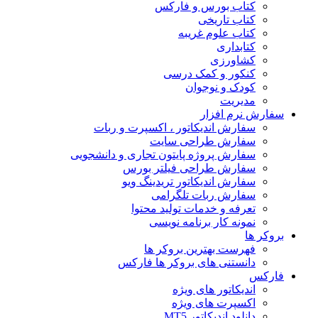
کتاب بورس و فارکس
کتاب تاریخی
کتاب علوم غریبه
کتابداری
کشاورزی
کنکور و کمک‌ درسی
کودک و نوجوان
مدیریت
سفارش نرم افزار
سفارش اندیکاتور ، اکسپرت و ربات
سفارش طراحی سایت
سفارش پروژه پایتون تجاری و دانشجویی
سفارش طراحی فیلتر بورس
سفارش اندیکاتور تریدینگ ویو
سفارش ربات تلگرامی
تعرفه و خدمات تولید محتوا
نمونه کار برنامه نویسی
بروکر ها
فهرست بهترین بروکر ها
دانستنی های بروکر ها فارکس
فارکس
اندیکاتور های ویژه
اکسپرت های ویژه
دانلود اندیکاتور MT5