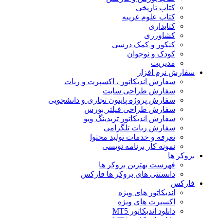
کتاب تاریخی
کتاب علوم غریبه
کتابداری
کشاورزی
کنکور و کمک‌ درسی
کودک و نوجوان
مدیریت
سفارش نرم افزار
سفارش اندیکاتور ، اکسپرت و ربات
سفارش طراحی سایت
سفارش پروژه پایتون تجاری و دانشجویی
سفارش طراحی فیلتر بورس
سفارش اندیکاتور تریدینگ ویو
سفارش ربات تلگرامی
تعرفه و خدمات تولید محتوا
نمونه کار برنامه نویسی
بروکر ها
فهرست بهترین بروکر ها
دانستنی های بروکر ها فارکس
فارکس
اندیکاتور های ویژه
اکسپرت های ویژه
دانلود اندیکاتور MT5