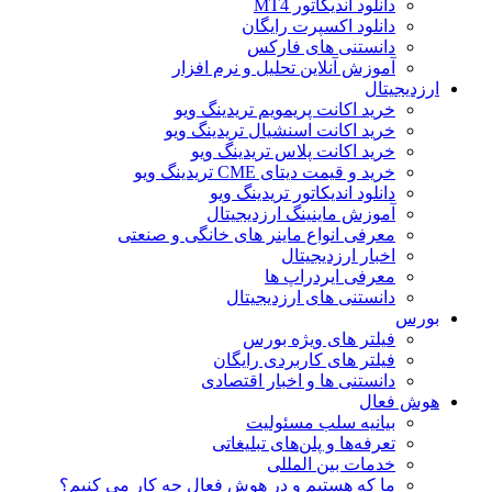
دانلود اندیکاتور MT4
دانلود اکسپرت رایگان
دانستنی های فارکس
آموزش آنلاین تحلیل و نرم افزار
ارزدیجیتال
خرید اکانت پریمویم تریدینگ ویو
خرید اکانت اسنشیال تریدینگ ویو
خرید اکانت پلاس تریدینگ ویو
خرید و قیمت دیتای CME تریدینگ ویو
دانلود اندیکاتور تریدینگ ویو
آموزش ماینینگ ارزدیجیتال
معرفی انواع ماینر های خانگی و صنعتی
اخبار ارزدیجیتال
معرفی ایردراپ ها
دانستنی های ارزدیجیتال
بورس
فیلتر های ویژه بورس
فیلتر های کاربردی رایگان
دانستنی ها و اخبار اقتصادی
هوش فعال
بیانیه سلب مسئولیت
تعرفه‌ها و پلن‌های تبلیغاتی
خدمات بین المللی
ما که هستیم و در هوش فعال چه کار می کنیم؟