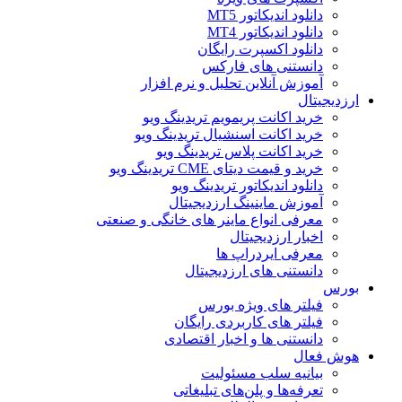
دانلود اندیکاتور MT5
دانلود اندیکاتور MT4
دانلود اکسپرت رایگان
دانستنی های فارکس
آموزش آنلاین تحلیل و نرم افزار
ارزدیجیتال
خرید اکانت پریمویم تریدینگ ویو
خرید اکانت اسنشیال تریدینگ ویو
خرید اکانت پلاس تریدینگ ویو
خرید و قیمت دیتای CME تریدینگ ویو
دانلود اندیکاتور تریدینگ ویو
آموزش ماینینگ ارزدیجیتال
معرفی انواع ماینر های خانگی و صنعتی
اخبار ارزدیجیتال
معرفی ایردراپ ها
دانستنی های ارزدیجیتال
بورس
فیلتر های ویژه بورس
فیلتر های کاربردی رایگان
دانستنی ها و اخبار اقتصادی
هوش فعال
بیانیه سلب مسئولیت
تعرفه‌ها و پلن‌های تبلیغاتی