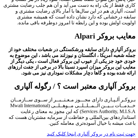
کاری فقط از یک راه به دست می آید و آن هم جلب رضایت مشتری
است، آلپاری هم در این سال‌ها با آمار بالای رضایت مشتری و
سابقه درخشانی که دارد نشان داده است که همیشه مشتری
اولویت اولش بوده و این رابطه تا امروز دوطرفه باقی مانده.
معایب بروکر Alpari
بروکر آلپاری دارای سابقه ورشکستگی در شعبات مختلف خود از
جمله شعبه آمریکا ، انگلستان و نیوزلند می باشد ، این موضوع به
خودی خود جز یکی از عیوب این بروکر فعال است ، یکی دیگر از
معایب این بروکر میزان اسپرد نسبتا بالا در برخی از جفت ارزهای
ارائه شده بوده و گاها دچار مشکلات نموداری نیز می شود.
بروکر آلپاری معتبر است ؟ / رگوله آلپاری
بـروکـر آلـپـاری دارای مجـــوز مـعـتــبــر از ســوی ســازمــان
خــدمــات بــیــن الــمــلــلــی مــوهــلــی (Mwali International
Services Authority, M.I.S.A) که این مجوز به معنای رعایت
استانداردهای بین‌المللی و حفاظت از سرمایه مشتریان هست که
باعث میشه با خیال آسوده‌تری معامله کنین.
جهت ثبت نام در بروکر آلپاری اینجا کلیک کنید