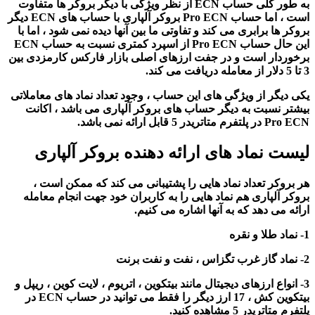
به طور کلی حساب ECN از نظر ویژگی با دیگر بروکر ها متفاوت
است ، اما حساب Pro ECN بروکر آلپاری با حساب های ECN دیگر
بروکر ها برابری می کند و تفاوتی ما بین آنها دیده نمی شود ، اما با
این حال حساب Pro ECN از اسپرد کمتری نسبت به حساب ECN
برخوردار است و در جفت ارزهای اصلی بازار فارکس کارمزدی بین
3 تا 5 دلار از معامله دریافت می کند.
یکی دیگر از ویژگی های این حساب ، وجود تعداد نماد های معاملاتی
بیشتر نسبت به دیگر حساب های بروکر آلپاری می باشد ، اکانت
Pro ECN در پلتفرم متاتریدر 5 قابل ارائه نمی باشد.
لیست نماد های ارائه دهنده بروکر آلپاری
هر بروکر تعداد نماد هایی را پشتیبانی می کند که ممکن است ،
بروکر آلپاری هم نماد هایی را به کاربران خود جهت انجام معامله
ارائه می دهد که به آنها اشاره می کنیم.
1- نماد طلا و نقره
2- نماد گاز غرب تگزاس ، نفت و نفت برنت
3- انواع ارزهای دیجیتال مانند بیتکوین ، اتریوم ، لایت کوین ، ریپل و
بیتکوین کش ، 17 ارز دیگر را فقط می توانید در حساب ECN در
پلتفرم متاتریدر 5 مشاهده کنید.