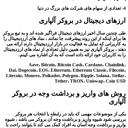
4- تعدادی از سهام های شرکت های بزرگ در دنیا
ارزهای دیجیتال در بروکر آلپاری
طی چندین سال اخیر ارزهای دیجیتال فراگیر شده اند و به تبع بروکر
ها برای اینکه از این روند پیشرفت جا نمانند ، نماد های ارزدیجیتال را
به کاربرانی که تمایل به فعالیت در بازار ارزدیجیتال دارند ارائه می
دهند ، بروکر آلپاری نیز به همین دلیل تعدادی از نماد های ارزدیجیتال
را به کاربران خود ارائه داده است که به آن اشاره می کینم.
Aave، Bitcoin، Bitcoin Cash، Cardano، Chainlink،
Dai، Dogecoin، EOS، Ethereum، Ethereum Classic، Filecoin،
Litecoin، Monero، Polkadot، Polygon، Ripple، Solana، Stellar،
Tether، TRON، Uniswap، Coin USD
روش های واریز و برداشت وجه در بروکر
آلپاری
یکی از موضوعات مهمی که باید در رابطه با انتخاب هر بروکر
بررسی شود شیوه واریز و برداشت وجه آن بروکر می باشد ، شیوه
واریز و برداشت وجه آسان به افراد کمک می کند تا بتوانند راحت با