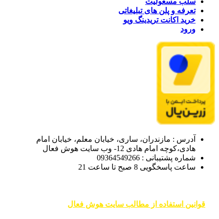
سلب مسعولیت
تعرفه و پلن های تبلیغاتی
خرید اکانت تریدینگ ویو
ورود
آدرس : مازندران، ساری، خیابان معلم، خیابان امام
هادی،کوچه امام هادی 12- وب سایت هوش فعال
شماره پشتیبانی : 09364549266
ساعت پاسخگویی 8 صبح تا ساعت 21
قوانین استفاده از مطالب سایت هوش فعال