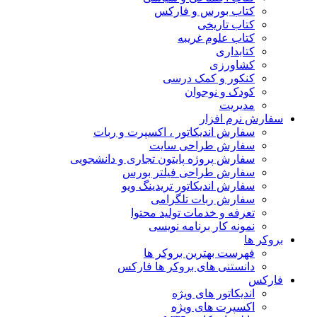
کتاب بورس و فارکس
کتاب تاریخی
کتاب علوم غریبه
کتابداری
کشاورزی
کنکور و کمک‌ درسی
کودک و نوجوان
مدیریت
سفارش نرم افزار
سفارش اندیکاتور ، اکسپرت و ربات
سفارش طراحی سایت
سفارش پروژه پایتون تجاری و دانشجویی
سفارش طراحی فیلتر بورس
سفارش اندیکاتور تریدینگ ویو
سفارش ربات تلگرامی
تعرفه و خدمات تولید محتوا
نمونه کار برنامه نویسی
بروکر ها
فهرست بهترین بروکر ها
دانستنی های بروکر ها فارکس
فارکس
اندیکاتور های ویژه
اکسپرت های ویژه