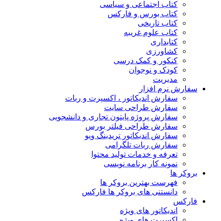
کتاب اجتماعی و سیاسی
کتاب بورس و فارکس
کتاب تاریخی
کتاب علوم غریبه
کتابداری
کشاورزی
کنکور و کمک‌ درسی
کودک و نوجوان
مدیریت
سفارش نرم افزار
سفارش اندیکاتور ، اکسپرت و ربات
سفارش طراحی سایت
سفارش پروژه پایتون تجاری و دانشجویی
سفارش طراحی فیلتر بورس
سفارش اندیکاتور تریدینگ ویو
سفارش ربات تلگرامی
تعرفه و خدمات تولید محتوا
نمونه کار برنامه نویسی
بروکر ها
فهرست بهترین بروکر ها
دانستنی های بروکر ها فارکس
فارکس
اندیکاتور های ویژه
اکسپرت های ویژه