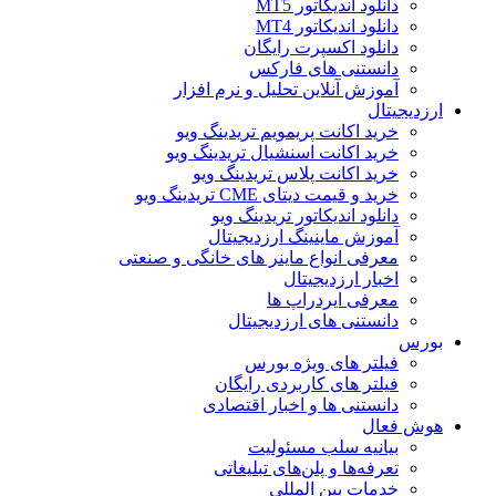
دانلود اندیکاتور MT5
دانلود اندیکاتور MT4
دانلود اکسپرت رایگان
دانستنی های فارکس
آموزش آنلاین تحلیل و نرم افزار
ارزدیجیتال
خرید اکانت پریمویم تریدینگ ویو
خرید اکانت اسنشیال تریدینگ ویو
خرید اکانت پلاس تریدینگ ویو
خرید و قیمت دیتای CME تریدینگ ویو
دانلود اندیکاتور تریدینگ ویو
آموزش ماینینگ ارزدیجیتال
معرفی انواع ماینر های خانگی و صنعتی
اخبار ارزدیجیتال
معرفی ایردراپ ها
دانستنی های ارزدیجیتال
بورس
فیلتر های ویژه بورس
فیلتر های کاربردی رایگان
دانستنی ها و اخبار اقتصادی
هوش فعال
بیانیه سلب مسئولیت
تعرفه‌ها و پلن‌های تبلیغاتی
خدمات بین المللی