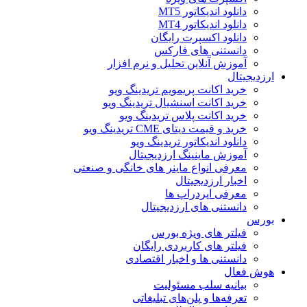
دانلود اندیکاتور MT5
دانلود اندیکاتور MT4
دانلود اکسپرت رایگان
دانستنی های فارکس
آموزش آنلاین تحلیل و نرم افزار
ارزدیجیتال
خرید اکانت پریمویم تریدینگ ویو
خرید اکانت اسنشیال تریدینگ ویو
خرید اکانت پلاس تریدینگ ویو
خرید و قیمت دیتای CME تریدینگ ویو
دانلود اندیکاتور تریدینگ ویو
آموزش ماینینگ ارزدیجیتال
معرفی انواع ماینر های خانگی و صنعتی
اخبار ارزدیجیتال
معرفی ایردراپ ها
دانستنی های ارزدیجیتال
بورس
فیلتر های ویژه بورس
فیلتر های کاربردی رایگان
دانستنی ها و اخبار اقتصادی
هوش فعال
بیانیه سلب مسئولیت
تعرفه‌ها و پلن‌های تبلیغاتی