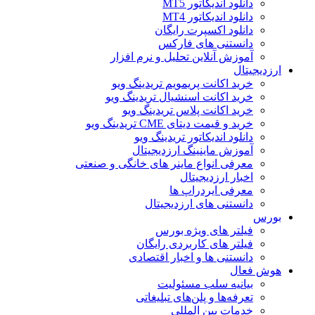
دانلود اندیکاتور MT5
دانلود اندیکاتور MT4
دانلود اکسپرت رایگان
دانستنی های فارکس
آموزش آنلاین تحلیل و نرم افزار
ارزدیجیتال
خرید اکانت پریمویم تریدینگ ویو
خرید اکانت اسنشیال تریدینگ ویو
خرید اکانت پلاس تریدینگ ویو
خرید و قیمت دیتای CME تریدینگ ویو
دانلود اندیکاتور تریدینگ ویو
آموزش ماینینگ ارزدیجیتال
معرفی انواع ماینر های خانگی و صنعتی
اخبار ارزدیجیتال
معرفی ایردراپ ها
دانستنی های ارزدیجیتال
بورس
فیلتر های ویژه بورس
فیلتر های کاربردی رایگان
دانستنی ها و اخبار اقتصادی
هوش فعال
بیانیه سلب مسئولیت
تعرفه‌ها و پلن‌های تبلیغاتی
خدمات بین المللی