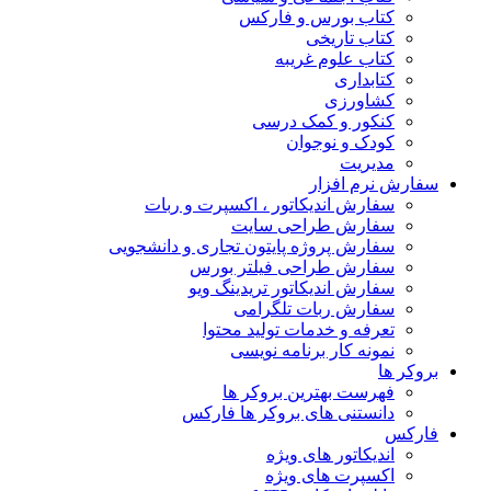
کتاب بورس و فارکس
کتاب تاریخی
کتاب علوم غریبه
کتابداری
کشاورزی
کنکور و کمک‌ درسی
کودک و نوجوان
مدیریت
سفارش نرم افزار
سفارش اندیکاتور ، اکسپرت و ربات
سفارش طراحی سایت
سفارش پروژه پایتون تجاری و دانشجویی
سفارش طراحی فیلتر بورس
سفارش اندیکاتور تریدینگ ویو
سفارش ربات تلگرامی
تعرفه و خدمات تولید محتوا
نمونه کار برنامه نویسی
بروکر ها
فهرست بهترین بروکر ها
دانستنی های بروکر ها فارکس
فارکس
اندیکاتور های ویژه
اکسپرت های ویژه