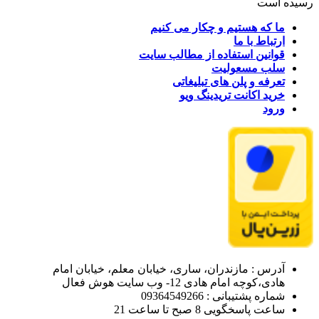
رسیده است
ما که هستیم و چکار می کنیم
ارتباط با ما
قوانین استفاده از مطالب سایت
سلب مسعولیت
تعرفه و پلن های تبلیغاتی
خرید اکانت تریدینگ ویو
ورود
آدرس : مازندران، ساری، خیابان معلم، خیابان امام
هادی،کوچه امام هادی 12- وب سایت هوش فعال
شماره پشتیبانی : 09364549266
ساعت پاسخگویی 8 صبح تا ساعت 21