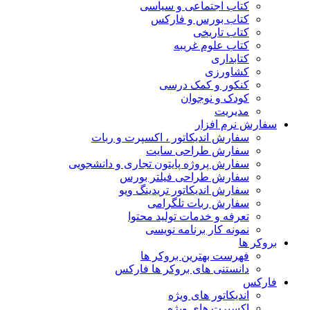
کتاب اجتماعی و سیاسی
کتاب بورس و فارکس
کتاب تاریخی
کتاب علوم غریبه
کتابداری
کشاورزی
کنکور و کمک‌ درسی
کودک و نوجوان
مدیریت
سفارش نرم افزار
سفارش اندیکاتور ، اکسپرت و ربات
سفارش طراحی سایت
سفارش پروژه پایتون تجاری و دانشجویی
سفارش طراحی فیلتر بورس
سفارش اندیکاتور تریدینگ ویو
سفارش ربات تلگرامی
تعرفه و خدمات تولید محتوا
نمونه کار برنامه نویسی
بروکر ها
فهرست بهترین بروکر ها
دانستنی های بروکر ها فارکس
فارکس
اندیکاتور های ویژه
اکسپرت های ویژه