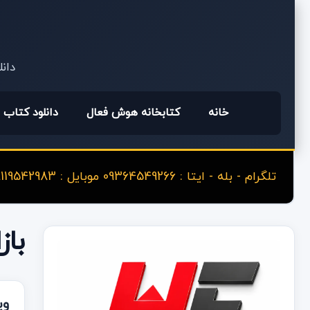
دانل
خانه
کتابخانه هوش فعال
دانلود کتاب
تلگرام - بله - ایتا : 09364549266 موبایل : 09119542983
بازا
وی