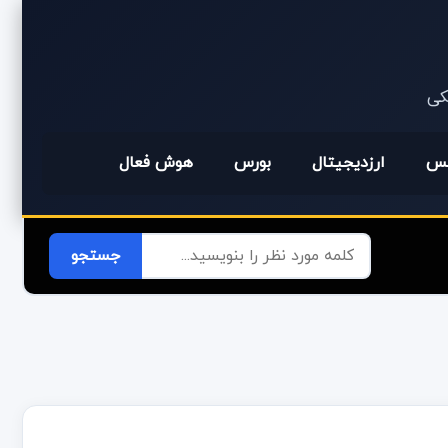
یکی
کس
ارزدیجیتال
بورس
هوش فعال