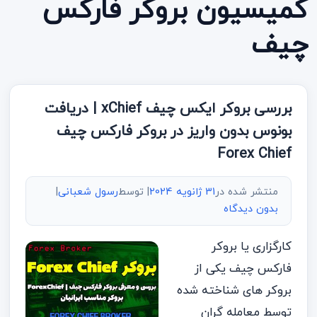
کمیسیون بروکر فارکس
چیف
بررسی بروکر ایکس چیف xChief | دریافت
بونوس بدون واریز در بروکر فارکس چیف
Forex Chief
منتشر شده در
31 ژانویه 2024
| توسط
رسول شعبانی
|
بدون دیدگاه
کارگزاری یا بروکر
فارکس چیف یکی از
بروکر های شناخته شده
توسط معامله گران