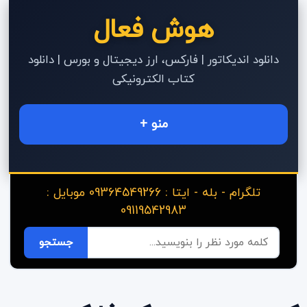
هوش فعال
دانلود اندیکاتور | فارکس، ارز دیجیتال و بورس | دانلود
کتاب الکترونیکی
منو +
تلگرام - بله - ایتا : 09364549266 موبایل :
09119542983