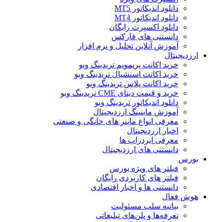
دانلود اندیکاتور MT5
دانلود اندیکاتور MT4
دانلود اکسپرت رایگان
دانستنی های فارکس
آموزش آنلاین تحلیل و نرم افزار
ارزدیجیتال
خرید اکانت پریمویم تریدینگ ویو
خرید اکانت اسنشیال تریدینگ ویو
خرید اکانت پلاس تریدینگ ویو
خرید و قیمت دیتای CME تریدینگ ویو
دانلود اندیکاتور تریدینگ ویو
آموزش ماینینگ ارزدیجیتال
معرفی انواع ماینر های خانگی و صنعتی
اخبار ارزدیجیتال
معرفی ایردراپ ها
دانستنی های ارزدیجیتال
بورس
فیلتر های ویژه بورس
فیلتر های کاربردی رایگان
دانستنی ها و اخبار اقتصادی
هوش فعال
بیانیه سلب مسئولیت
تعرفه‌ها و پلن‌های تبلیغاتی