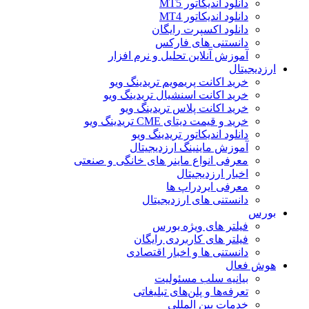
دانلود اندیکاتور MT5
دانلود اندیکاتور MT4
دانلود اکسپرت رایگان
دانستنی های فارکس
آموزش آنلاین تحلیل و نرم افزار
ارزدیجیتال
خرید اکانت پریمویم تریدینگ ویو
خرید اکانت اسنشیال تریدینگ ویو
خرید اکانت پلاس تریدینگ ویو
خرید و قیمت دیتای CME تریدینگ ویو
دانلود اندیکاتور تریدینگ ویو
آموزش ماینینگ ارزدیجیتال
معرفی انواع ماینر های خانگی و صنعتی
اخبار ارزدیجیتال
معرفی ایردراپ ها
دانستنی های ارزدیجیتال
بورس
فیلتر های ویژه بورس
فیلتر های کاربردی رایگان
دانستنی ها و اخبار اقتصادی
هوش فعال
بیانیه سلب مسئولیت
تعرفه‌ها و پلن‌های تبلیغاتی
خدمات بین المللی