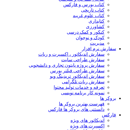
کتاب بورس و فارکس
کتاب تاریخی
کتاب علوم غریبه
کتابداری
کشاورزی
کنکور و کمک‌ درسی
کودک و نوجوان
مدیریت
سفارش نرم افزار
سفارش اندیکاتور ، اکسپرت و ربات
سفارش طراحی سایت
سفارش پروژه پایتون تجاری و دانشجویی
سفارش طراحی فیلتر بورس
سفارش اندیکاتور تریدینگ ویو
سفارش ربات تلگرامی
تعرفه و خدمات تولید محتوا
نمونه کار برنامه نویسی
بروکر ها
فهرست بهترین بروکر ها
دانستنی های بروکر ها فارکس
فارکس
اندیکاتور های ویژه
اکسپرت های ویژه