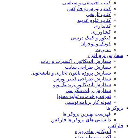
کتاب اجتماعی و سیاسی
کتاب بورس و فارکس
کتاب تاریخی
کتاب علوم غریبه
کتابداری
کشاورزی
کنکور و کمک‌ درسی
کودک و نوجوان
مدیریت
سفارش نرم افزار
سفارش اندیکاتور ، اکسپرت و ربات
سفارش طراحی سایت
سفارش پروژه پایتون تجاری و دانشجویی
سفارش طراحی فیلتر بورس
سفارش اندیکاتور تریدینگ ویو
سفارش ربات تلگرامی
تعرفه و خدمات تولید محتوا
نمونه کار برنامه نویسی
بروکر ها
فهرست بهترین بروکر ها
دانستنی های بروکر ها فارکس
فارکس
اندیکاتور های ویژه
اکسپرت های ویژه