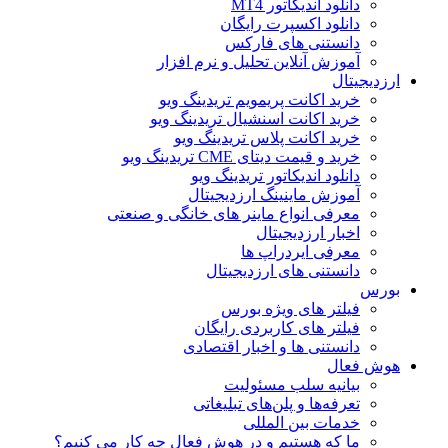
دانلود اندیکاتور MT4
دانلود اکسپرت رایگان
دانستنی های فارکس
آموزش آنلاین تحلیل و نرم افزار
ارزدیجیتال
خرید اکانت پریمویم تریدینگ ویو
خرید اکانت اسنشیال تریدینگ ویو
خرید اکانت پلاس تریدینگ ویو
خرید و قیمت دیتای CME تریدینگ ویو
دانلود اندیکاتور تریدینگ ویو
آموزش ماینینگ ارزدیجیتال
معرفی انواع ماینر های خانگی و صنعتی
اخبار ارزدیجیتال
معرفی ایردراپ ها
دانستنی های ارزدیجیتال
بورس
فیلتر های ویژه بورس
فیلتر های کاربردی رایگان
دانستنی ها و اخبار اقتصادی
هوش فعال
بیانیه سلب مسئولیت
تعرفه‌ها و پلن‌های تبلیغاتی
خدمات بین المللی
ما که هستیم و در هوش فعال چه کار می کنیم؟