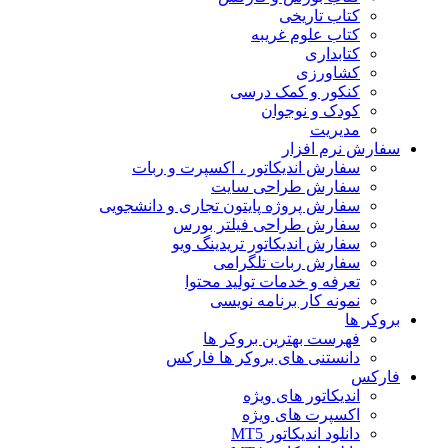
کتاب تاریخی
کتاب علوم غریبه
کتابداری
کشاورزی
کنکور و کمک‌ درسی
کودک و نوجوان
مدیریت
سفارش نرم افزار
سفارش اندیکاتور ، اکسپرت و ربات
سفارش طراحی سایت
سفارش پروژه پایتون تجاری و دانشجویی
سفارش طراحی فیلتر بورس
سفارش اندیکاتور تریدینگ ویو
سفارش ربات تلگرامی
تعرفه و خدمات تولید محتوا
نمونه کار برنامه نویسی
بروکر ها
فهرست بهترین بروکر ها
دانستنی های بروکر ها فارکس
فارکس
اندیکاتور های ویژه
اکسپرت های ویژه
دانلود اندیکاتور MT5