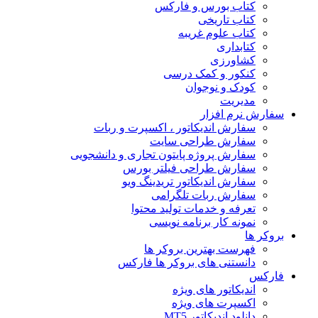
کتاب بورس و فارکس
کتاب تاریخی
کتاب علوم غریبه
کتابداری
کشاورزی
کنکور و کمک‌ درسی
کودک و نوجوان
مدیریت
سفارش نرم افزار
سفارش اندیکاتور ، اکسپرت و ربات
سفارش طراحی سایت
سفارش پروژه پایتون تجاری و دانشجویی
سفارش طراحی فیلتر بورس
سفارش اندیکاتور تریدینگ ویو
سفارش ربات تلگرامی
تعرفه و خدمات تولید محتوا
نمونه کار برنامه نویسی
بروکر ها
فهرست بهترین بروکر ها
دانستنی های بروکر ها فارکس
فارکس
اندیکاتور های ویژه
اکسپرت های ویژه
دانلود اندیکاتور MT5