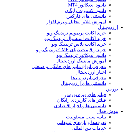
دانلود اندیکاتور MT4
دانلود اکسپرت رایگان
دانستنی های فارکس
آموزش آنلاین تحلیل و نرم افزار
ارزدیجیتال
خرید اکانت پریمویم تریدینگ ویو
خرید اکانت اسنشیال تریدینگ ویو
خرید اکانت پلاس تریدینگ ویو
خرید و قیمت دیتای CME تریدینگ ویو
دانلود اندیکاتور تریدینگ ویو
آموزش ماینینگ ارزدیجیتال
معرفی انواع ماینر های خانگی و صنعتی
اخبار ارزدیجیتال
معرفی ایردراپ ها
دانستنی های ارزدیجیتال
بورس
فیلتر های ویژه بورس
فیلتر های کاربردی رایگان
دانستنی ها و اخبار اقتصادی
هوش فعال
بیانیه سلب مسئولیت
تعرفه‌ها و پلن‌های تبلیغاتی
خدمات بین المللی