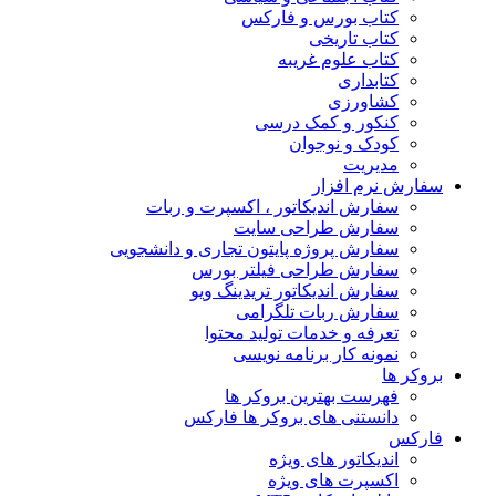
کتاب بورس و فارکس
کتاب تاریخی
کتاب علوم غریبه
کتابداری
کشاورزی
کنکور و کمک‌ درسی
کودک و نوجوان
مدیریت
سفارش نرم افزار
سفارش اندیکاتور ، اکسپرت و ربات
سفارش طراحی سایت
سفارش پروژه پایتون تجاری و دانشجویی
سفارش طراحی فیلتر بورس
سفارش اندیکاتور تریدینگ ویو
سفارش ربات تلگرامی
تعرفه و خدمات تولید محتوا
نمونه کار برنامه نویسی
بروکر ها
فهرست بهترین بروکر ها
دانستنی های بروکر ها فارکس
فارکس
اندیکاتور های ویژه
اکسپرت های ویژه