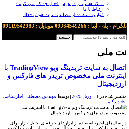
ما که هستیم و در هوش فعال چه کار می کنیم؟
ارتباط با ما
قوانین استفاده از مطالب سایت هوش فعال
تلگرام - بله - ایتا : 09364549266 موبایل : 09119542983
نت ملی
اتصال به سایت تریدینگ ویو TradingView با
اینترنت ملی مخصوص تریدر های فارکس و
ارزدیجیتال
منتشر شده در
11 آوریل 2026
| توسط
مهندس مصطفی اجارستاقی
|
4s دیدگاه
در سال‌های اخیر، استفاده از ابزارهای حرفه‌ای تحلیل بازار برای
تریدرهای فارکس و ارزهای دیجیتال اهمیت بسیار زیادی پیدا کرده