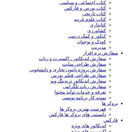
کتاب اجتماعی و سیاسی
کتاب بورس و فارکس
کتاب تاریخی
کتاب علوم غریبه
کتابداری
کشاورزی
کنکور و کمک‌ درسی
کودک و نوجوان
مدیریت
سفارش نرم افزار
سفارش اندیکاتور ، اکسپرت و ربات
سفارش طراحی سایت
سفارش پروژه پایتون تجاری و دانشجویی
سفارش طراحی فیلتر بورس
سفارش اندیکاتور تریدینگ ویو
سفارش ربات تلگرامی
تعرفه و خدمات تولید محتوا
نمونه کار برنامه نویسی
بروکر ها
فهرست بهترین بروکر ها
دانستنی های بروکر ها فارکس
فارکس
اندیکاتور های ویژه
اکسپرت های ویژه