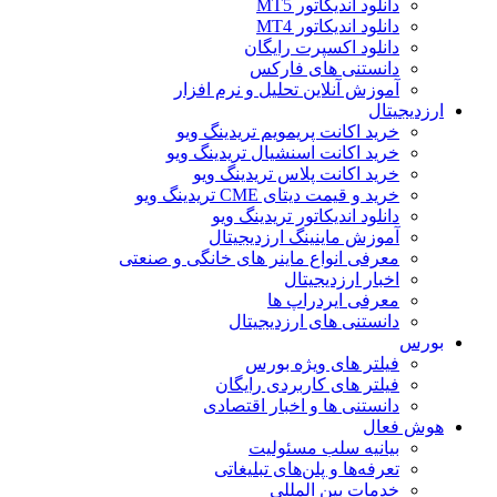
دانلود اندیکاتور MT5
دانلود اندیکاتور MT4
دانلود اکسپرت رایگان
دانستنی های فارکس
آموزش آنلاین تحلیل و نرم افزار
ارزدیجیتال
خرید اکانت پریمویم تریدینگ ویو
خرید اکانت اسنشیال تریدینگ ویو
خرید اکانت پلاس تریدینگ ویو
خرید و قیمت دیتای CME تریدینگ ویو
دانلود اندیکاتور تریدینگ ویو
آموزش ماینینگ ارزدیجیتال
معرفی انواع ماینر های خانگی و صنعتی
اخبار ارزدیجیتال
معرفی ایردراپ ها
دانستنی های ارزدیجیتال
بورس
فیلتر های ویژه بورس
فیلتر های کاربردی رایگان
دانستنی ها و اخبار اقتصادی
هوش فعال
بیانیه سلب مسئولیت
تعرفه‌ها و پلن‌های تبلیغاتی
خدمات بین المللی