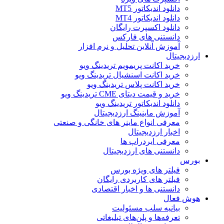
دانلود اندیکاتور MT5
دانلود اندیکاتور MT4
دانلود اکسپرت رایگان
دانستنی های فارکس
آموزش آنلاین تحلیل و نرم افزار
ارزدیجیتال
خرید اکانت پریمویم تریدینگ ویو
خرید اکانت اسنشیال تریدینگ ویو
خرید اکانت پلاس تریدینگ ویو
خرید و قیمت دیتای CME تریدینگ ویو
دانلود اندیکاتور تریدینگ ویو
آموزش ماینینگ ارزدیجیتال
معرفی انواع ماینر های خانگی و صنعتی
اخبار ارزدیجیتال
معرفی ایردراپ ها
دانستنی های ارزدیجیتال
بورس
فیلتر های ویژه بورس
فیلتر های کاربردی رایگان
دانستنی ها و اخبار اقتصادی
هوش فعال
بیانیه سلب مسئولیت
تعرفه‌ها و پلن‌های تبلیغاتی