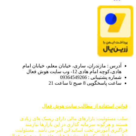
آدرس : مازندران، ساری، خیابان معلم، خیابان امام
هادی،کوچه امام هادی 12- وب سایت هوش فعال
شماره پشتیبانی : 09364549266
ساعت پاسخگویی 8 صبح تا ساعت 21
قوانین استفاده از مطالب سایت هوش فعال
سلب مسئولیت: بازارهای مالی دارای ریسک های زیادی
هستند و هرگونه سرمایه گذاری در این بازارها نیازمند
فراگیری آموزش تحت اساتید این امر می باشد . مسئولیت
تمامی معاملاتی که با استفاده ازفیلتر های سایت هوش فعال