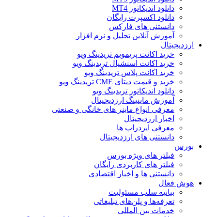
دانلود اندیکاتور MT4
دانلود اکسپرت رایگان
دانستنی های فارکس
آموزش آنلاین تحلیل و نرم افزار
ارزدیجیتال
خرید اکانت پریمویم تریدینگ ویو
خرید اکانت اسنشیال تریدینگ ویو
خرید اکانت پلاس تریدینگ ویو
خرید و قیمت دیتای CME تریدینگ ویو
دانلود اندیکاتور تریدینگ ویو
آموزش ماینینگ ارزدیجیتال
معرفی انواع ماینر های خانگی و صنعتی
اخبار ارزدیجیتال
معرفی ایردراپ ها
دانستنی های ارزدیجیتال
بورس
فیلتر های ویژه بورس
فیلتر های کاربردی رایگان
دانستنی ها و اخبار اقتصادی
هوش فعال
بیانیه سلب مسئولیت
تعرفه‌ها و پلن‌های تبلیغاتی
خدمات بین المللی