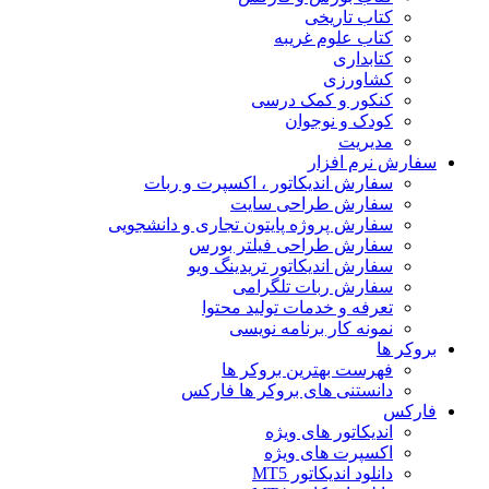
کتاب تاریخی
کتاب علوم غریبه
کتابداری
کشاورزی
کنکور و کمک‌ درسی
کودک و نوجوان
مدیریت
سفارش نرم افزار
سفارش اندیکاتور ، اکسپرت و ربات
سفارش طراحی سایت
سفارش پروژه پایتون تجاری و دانشجویی
سفارش طراحی فیلتر بورس
سفارش اندیکاتور تریدینگ ویو
سفارش ربات تلگرامی
تعرفه و خدمات تولید محتوا
نمونه کار برنامه نویسی
بروکر ها
فهرست بهترین بروکر ها
دانستنی های بروکر ها فارکس
فارکس
اندیکاتور های ویژه
اکسپرت های ویژه
دانلود اندیکاتور MT5