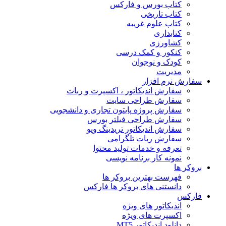
کتاب بورس و فارکس
کتاب تاریخی
کتاب علوم غریبه
کتابداری
کشاورزی
کنکور و کمک‌ درسی
کودک و نوجوان
مدیریت
سفارش نرم افزار
سفارش اندیکاتور ، اکسپرت و ربات
سفارش طراحی سایت
سفارش پروژه پایتون تجاری و دانشجویی
سفارش طراحی فیلتر بورس
سفارش اندیکاتور تریدینگ ویو
سفارش ربات تلگرامی
تعرفه و خدمات تولید محتوا
نمونه کار برنامه نویسی
بروکر ها
فهرست بهترین بروکر ها
دانستنی های بروکر ها فارکس
فارکس
اندیکاتور های ویژه
اکسپرت های ویژه
دانلود اندیکاتور MT5