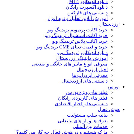
دانلود اندیکاتور MT4
دانلود اکسپرت رایگان
دانستنی های فارکس
آموزش آنلاین تحلیل و نرم افزار
ارزدیجیتال
خرید اکانت پریمویم تریدینگ ویو
خرید اکانت اسنشیال تریدینگ ویو
خرید اکانت پلاس تریدینگ ویو
خرید و قیمت دیتای CME تریدینگ ویو
دانلود اندیکاتور تریدینگ ویو
آموزش ماینینگ ارزدیجیتال
معرفی انواع ماینر های خانگی و صنعتی
اخبار ارزدیجیتال
معرفی ایردراپ ها
دانستنی های ارزدیجیتال
بورس
فیلتر های ویژه بورس
فیلتر های کاربردی رایگان
دانستنی ها و اخبار اقتصادی
هوش فعال
بیانیه سلب مسئولیت
تعرفه‌ها و پلن‌های تبلیغاتی
خدمات بین المللی
ما که هستیم و در هوش فعال چه کار می کنیم؟