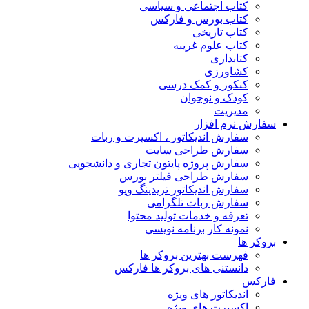
کتاب اجتماعی و سیاسی
کتاب بورس و فارکس
کتاب تاریخی
کتاب علوم غریبه
کتابداری
کشاورزی
کنکور و کمک‌ درسی
کودک و نوجوان
مدیریت
سفارش نرم افزار
سفارش اندیکاتور ، اکسپرت و ربات
سفارش طراحی سایت
سفارش پروژه پایتون تجاری و دانشجویی
سفارش طراحی فیلتر بورس
سفارش اندیکاتور تریدینگ ویو
سفارش ربات تلگرامی
تعرفه و خدمات تولید محتوا
نمونه کار برنامه نویسی
بروکر ها
فهرست بهترین بروکر ها
دانستنی های بروکر ها فارکس
فارکس
اندیکاتور های ویژه
اکسپرت های ویژه