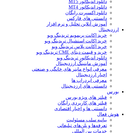
دانلود اندیکاتور MT5
دانلود اندیکاتور MT4
دانلود اکسپرت رایگان
دانستنی های فارکس
آموزش آنلاین تحلیل و نرم افزار
ارزدیجیتال
خرید اکانت پریمویم تریدینگ ویو
خرید اکانت اسنشیال تریدینگ ویو
خرید اکانت پلاس تریدینگ ویو
خرید و قیمت دیتای CME تریدینگ ویو
دانلود اندیکاتور تریدینگ ویو
آموزش ماینینگ ارزدیجیتال
معرفی انواع ماینر های خانگی و صنعتی
اخبار ارزدیجیتال
معرفی ایردراپ ها
دانستنی های ارزدیجیتال
بورس
فیلتر های ویژه بورس
فیلتر های کاربردی رایگان
دانستنی ها و اخبار اقتصادی
هوش فعال
بیانیه سلب مسئولیت
تعرفه‌ها و پلن‌های تبلیغاتی
خدمات بین المللی