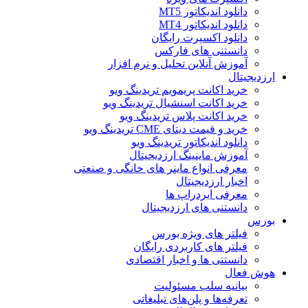
دانلود اندیکاتور MT5
دانلود اندیکاتور MT4
دانلود اکسپرت رایگان
دانستنی های فارکس
آموزش آنلاین تحلیل و نرم افزار
ارزدیجیتال
خرید اکانت پریمویم تریدینگ ویو
خرید اکانت اسنشیال تریدینگ ویو
خرید اکانت پلاس تریدینگ ویو
خرید و قیمت دیتای CME تریدینگ ویو
دانلود اندیکاتور تریدینگ ویو
آموزش ماینینگ ارزدیجیتال
معرفی انواع ماینر های خانگی و صنعتی
اخبار ارزدیجیتال
معرفی ایردراپ ها
دانستنی های ارزدیجیتال
بورس
فیلتر های ویژه بورس
فیلتر های کاربردی رایگان
دانستنی ها و اخبار اقتصادی
هوش فعال
بیانیه سلب مسئولیت
تعرفه‌ها و پلن‌های تبلیغاتی