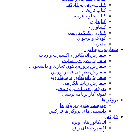
کتاب بورس و فارکس
کتاب تاریخی
کتاب علوم غریبه
کتابداری
کشاورزی
کنکور و کمک‌ درسی
کودک و نوجوان
مدیریت
سفارش نرم افزار
سفارش اندیکاتور ، اکسپرت و ربات
سفارش طراحی سایت
سفارش پروژه پایتون تجاری و دانشجویی
سفارش طراحی فیلتر بورس
سفارش اندیکاتور تریدینگ ویو
سفارش ربات تلگرامی
تعرفه و خدمات تولید محتوا
نمونه کار برنامه نویسی
بروکر ها
فهرست بهترین بروکر ها
دانستنی های بروکر ها فارکس
فارکس
اندیکاتور های ویژه
اکسپرت های ویژه