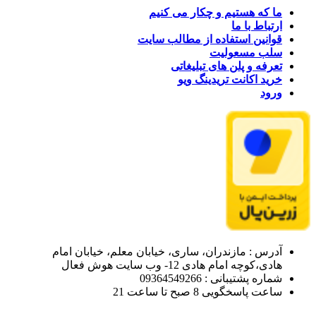
ما که هستیم و چکار می کنیم
ارتباط با ما
قوانین استفاده از مطالب سایت
سلب مسعولیت
تعرفه و پلن های تبلیغاتی
خرید اکانت تریدینگ ویو
ورود
آدرس : مازندران، ساری، خیابان معلم، خیابان امام
هادی،کوچه امام هادی 12- وب سایت هوش فعال
شماره پشتیبانی : 09364549266
ساعت پاسخگویی 8 صبح تا ساعت 21