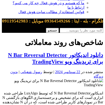
ما که هستیم و در هوش فعال چه کار می کنیم؟
ارتباط با ما
قوانین استفاده از مطالب سایت هوش فعال
تلگرام - بله - ایتا : 09364549266 موبایل : 09119542983
شاخص‌های روند معاملاتی
دانلود اندیکاتور N Bar Reversal Detector
برای تریدینگ ویو TradingView
منتشر شده در
22 سپتامبر 2024
| توسط
رسول شعبانی
|
بدون
دیدگاه
اندیکاتورN Bar Reversal Detector که توسط LuxAlgo طراحی شده
ابزاری است که برای تشخیص و برجسته‌سازی الگوهای بازگشتی N
Bar در نمودارهای کاربر طراحی شده است، که در آن N نشان‌دهنده