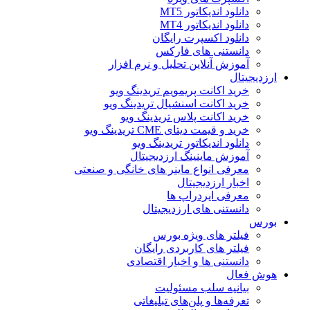
دانلود اندیکاتور MT5
دانلود اندیکاتور MT4
دانلود اکسپرت رایگان
دانستنی های فارکس
آموزش آنلاین تحلیل و نرم افزار
ارزدیجیتال
خرید اکانت پریمویم تریدینگ ویو
خرید اکانت اسنشیال تریدینگ ویو
خرید اکانت پلاس تریدینگ ویو
خرید و قیمت دیتای CME تریدینگ ویو
دانلود اندیکاتور تریدینگ ویو
آموزش ماینینگ ارزدیجیتال
معرفی انواع ماینر های خانگی و صنعتی
اخبار ارزدیجیتال
معرفی ایردراپ ها
دانستنی های ارزدیجیتال
بورس
فیلتر های ویژه بورس
فیلتر های کاربردی رایگان
دانستنی ها و اخبار اقتصادی
هوش فعال
بیانیه سلب مسئولیت
تعرفه‌ها و پلن‌های تبلیغاتی