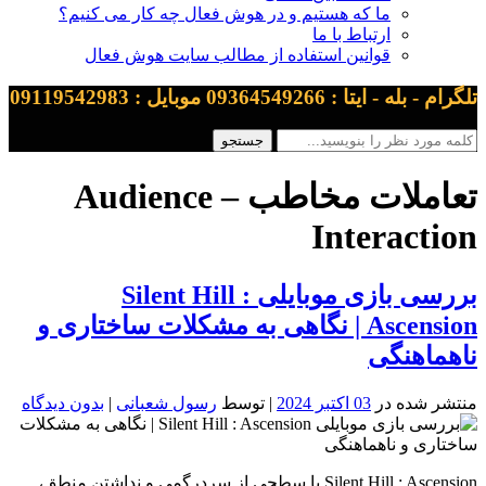
ما که هستیم و در هوش فعال چه کار می کنیم؟
ارتباط با ما
قوانین استفاده از مطالب سایت هوش فعال
تلگرام - بله - ایتا : 09364549266 موبایل : 09119542983
تعاملات مخاطب – Audience
Interaction
بررسی بازی موبایلی Silent Hill :
Ascension | نگاهی به مشکلات ساختاری و
ناهماهنگی
منتشر شده در
03 اکتبر 2024
| توسط
رسول شعبانی
|
بدون دیدگاه
Silent Hill : Ascension با سطحی از سردرگمی و نداشتن منطق،