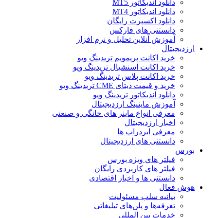
دانلود اندیکاتور MT5
دانلود اندیکاتور MT4
دانلود اکسپرت رایگان
دانستنی های فارکس
آموزش آنلاین تحلیل و نرم افزار
ارزدیجیتال
خرید اکانت پریمویم تریدینگ ویو
خرید اکانت اسنشیال تریدینگ ویو
خرید اکانت پلاس تریدینگ ویو
خرید و قیمت دیتای CME تریدینگ ویو
دانلود اندیکاتور تریدینگ ویو
آموزش ماینینگ ارزدیجیتال
معرفی انواع ماینر های خانگی و صنعتی
اخبار ارزدیجیتال
معرفی ایردراپ ها
دانستنی های ارزدیجیتال
بورس
فیلتر های ویژه بورس
فیلتر های کاربردی رایگان
دانستنی ها و اخبار اقتصادی
هوش فعال
بیانیه سلب مسئولیت
تعرفه‌ها و پلن‌های تبلیغاتی
خدمات بین المللی