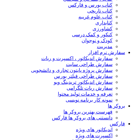
کتاب بورس و فارکس
کتاب تاریخی
کتاب علوم غریبه
کتابداری
کشاورزی
کنکور و کمک‌ درسی
کودک و نوجوان
مدیریت
سفارش نرم افزار
سفارش اندیکاتور ، اکسپرت و ربات
سفارش طراحی سایت
سفارش پروژه پایتون تجاری و دانشجویی
سفارش طراحی فیلتر بورس
سفارش اندیکاتور تریدینگ ویو
سفارش ربات تلگرامی
تعرفه و خدمات تولید محتوا
نمونه کار برنامه نویسی
بروکر ها
فهرست بهترین بروکر ها
دانستنی های بروکر ها فارکس
فارکس
اندیکاتور های ویژه
اکسپرت های ویژه