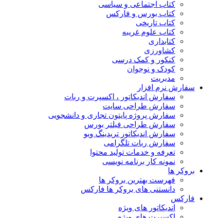
کتاب اجتماعی و سیاسی
کتاب بورس و فارکس
کتاب تاریخی
کتاب علوم غریبه
کتابداری
کشاورزی
کنکور و کمک‌ درسی
کودک و نوجوان
مدیریت
سفارش نرم افزار
سفارش اندیکاتور ، اکسپرت و ربات
سفارش طراحی سایت
سفارش پروژه پایتون تجاری و دانشجویی
سفارش طراحی فیلتر بورس
سفارش اندیکاتور تریدینگ ویو
سفارش ربات تلگرامی
تعرفه و خدمات تولید محتوا
نمونه کار برنامه نویسی
بروکر ها
فهرست بهترین بروکر ها
دانستنی های بروکر ها فارکس
فارکس
اندیکاتور های ویژه
اکسپرت های ویژه