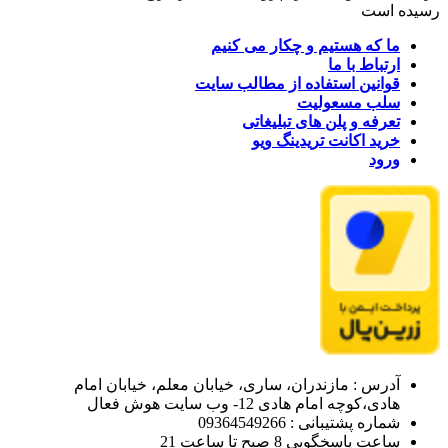
رسیده است
ما که هستیم و چکار می کنیم
ارتباط با ما
قوانین استفاده از مطالب سایت
سلب مسعولیت
تعرفه و پلن های تبلیغاتی
خرید اکانت تریدینگ ویو
ورود
آدرس : مازندران، ساری، خیابان معلم، خیابان امام
هادی،کوچه امام هادی 12- وب سایت هوش فعال
شماره پشتیبانی : 09364549266
ساعت پاسخگویی 8 صبح تا ساعت 21