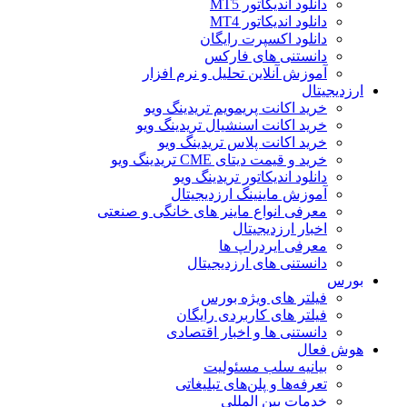
دانلود اندیکاتور MT5
دانلود اندیکاتور MT4
دانلود اکسپرت رایگان
دانستنی های فارکس
آموزش آنلاین تحلیل و نرم افزار
ارزدیجیتال
خرید اکانت پریمویم تریدینگ ویو
خرید اکانت اسنشیال تریدینگ ویو
خرید اکانت پلاس تریدینگ ویو
خرید و قیمت دیتای CME تریدینگ ویو
دانلود اندیکاتور تریدینگ ویو
آموزش ماینینگ ارزدیجیتال
معرفی انواع ماینر های خانگی و صنعتی
اخبار ارزدیجیتال
معرفی ایردراپ ها
دانستنی های ارزدیجیتال
بورس
فیلتر های ویژه بورس
فیلتر های کاربردی رایگان
دانستنی ها و اخبار اقتصادی
هوش فعال
بیانیه سلب مسئولیت
تعرفه‌ها و پلن‌های تبلیغاتی
خدمات بین المللی