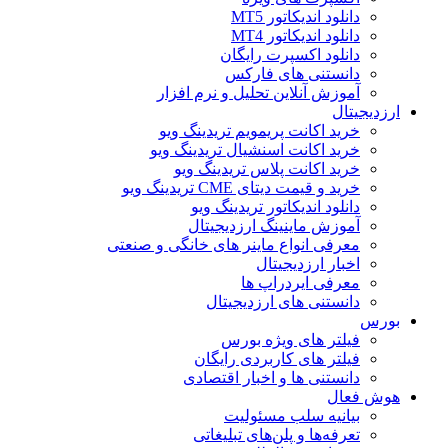
دانلود اندیکاتور MT5
دانلود اندیکاتور MT4
دانلود اکسپرت رایگان
دانستنی های فارکس
آموزش آنلاین تحلیل و نرم افزار
ارزدیجیتال
خرید اکانت پریمویم تریدینگ ویو
خرید اکانت اسنشیال تریدینگ ویو
خرید اکانت پلاس تریدینگ ویو
خرید و قیمت دیتای CME تریدینگ ویو
دانلود اندیکاتور تریدینگ ویو
آموزش ماینینگ ارزدیجیتال
معرفی انواع ماینر های خانگی و صنعتی
اخبار ارزدیجیتال
معرفی ایردراپ ها
دانستنی های ارزدیجیتال
بورس
فیلتر های ویژه بورس
فیلتر های کاربردی رایگان
دانستنی ها و اخبار اقتصادی
هوش فعال
بیانیه سلب مسئولیت
تعرفه‌ها و پلن‌های تبلیغاتی