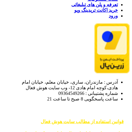
تعرفه و پلن های تبلیغاتی
خرید اکانت تریدینگ ویو
ورود
آدرس : مازندران، ساری، خیابان معلم، خیابان امام
هادی،کوچه امام هادی 12- وب سایت هوش فعال
شماره پشتیبانی : 09364549266
ساعت پاسخگویی 8 صبح تا ساعت 21
قوانین استفاده از مطالب سایت هوش فعال