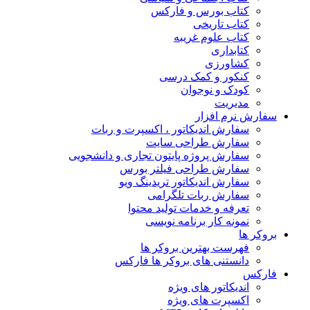
کتاب بورس و فارکس
کتاب تاریخی
کتاب علوم غریبه
کتابداری
کشاورزی
کنکور و کمک‌ درسی
کودک و نوجوان
مدیریت
سفارش نرم افزار
سفارش اندیکاتور ، اکسپرت و ربات
سفارش طراحی سایت
سفارش پروژه پایتون تجاری و دانشجویی
سفارش طراحی فیلتر بورس
سفارش اندیکاتور تریدینگ ویو
سفارش ربات تلگرامی
تعرفه و خدمات تولید محتوا
نمونه کار برنامه نویسی
بروکر ها
فهرست بهترین بروکر ها
دانستنی های بروکر ها فارکس
فارکس
اندیکاتور های ویژه
اکسپرت های ویژه