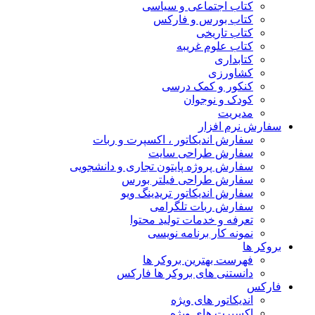
کتاب اجتماعی و سیاسی
کتاب بورس و فارکس
کتاب تاریخی
کتاب علوم غریبه
کتابداری
کشاورزی
کنکور و کمک‌ درسی
کودک و نوجوان
مدیریت
سفارش نرم افزار
سفارش اندیکاتور ، اکسپرت و ربات
سفارش طراحی سایت
سفارش پروژه پایتون تجاری و دانشجویی
سفارش طراحی فیلتر بورس
سفارش اندیکاتور تریدینگ ویو
سفارش ربات تلگرامی
تعرفه و خدمات تولید محتوا
نمونه کار برنامه نویسی
بروکر ها
فهرست بهترین بروکر ها
دانستنی های بروکر ها فارکس
فارکس
اندیکاتور های ویژه
اکسپرت های ویژه