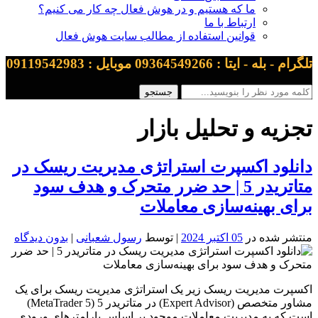
ما که هستیم و در هوش فعال چه کار می کنیم؟
ارتباط با ما
قوانین استفاده از مطالب سایت هوش فعال
تلگرام - بله - ایتا : 09364549266 موبایل : 09119542983
تجزیه و تحلیل بازار
دانلود اکسپرت استراتژی مدیریت ریسک در
متاتریدر 5 | حد ضرر متحرک و هدف سود
برای بهینه‌سازی معاملات
منتشر شده در
05 اکتبر 2024
| توسط
رسول شعبانی
|
بدون دیدگاه
اکسپرت مدیریت ریسک زیر یک استراتژی مدیریت ریسک برای یک
مشاور متخصص (Expert Advisor) در متاتریدر 5 (MetaTrader 5)
است که به مدیریت معاملات موجود بر اساس پارامترهای ورودی