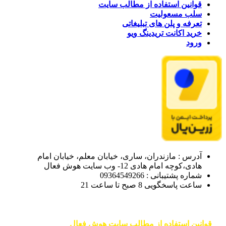
قوانین استفاده از مطالب سایت
سلب مسعولیت
تعرفه و پلن های تبلیغاتی
خرید اکانت تریدینگ ویو
ورود
آدرس : مازندران، ساری، خیابان معلم، خیابان امام
هادی،کوچه امام هادی 12- وب سایت هوش فعال
شماره پشتیبانی : 09364549266
ساعت پاسخگویی 8 صبح تا ساعت 21
قوانین استفاده از مطالب سایت هوش فعال