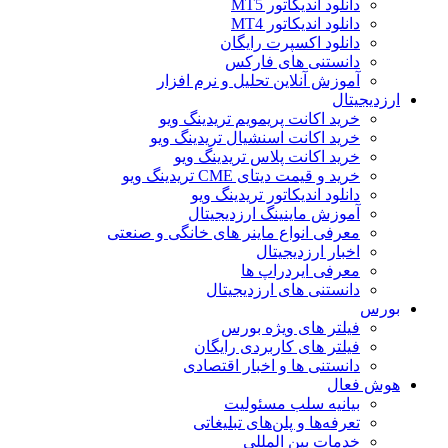
دانلود اندیکاتور MT5
دانلود اندیکاتور MT4
دانلود اکسپرت رایگان
دانستنی های فارکس
آموزش آنلاین تحلیل و نرم افزار
ارزدیجیتال
خرید اکانت پریمویم تریدینگ ویو
خرید اکانت اسنشیال تریدینگ ویو
خرید اکانت پلاس تریدینگ ویو
خرید و قیمت دیتای CME تریدینگ ویو
دانلود اندیکاتور تریدینگ ویو
آموزش ماینینگ ارزدیجیتال
معرفی انواع ماینر های خانگی و صنعتی
اخبار ارزدیجیتال
معرفی ایردراپ ها
دانستنی های ارزدیجیتال
بورس
فیلتر های ویژه بورس
فیلتر های کاربردی رایگان
دانستنی ها و اخبار اقتصادی
هوش فعال
بیانیه سلب مسئولیت
تعرفه‌ها و پلن‌های تبلیغاتی
خدمات بین المللی