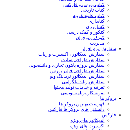
کتاب بورس و فارکس
کتاب تاریخی
کتاب علوم غریبه
کتابداری
کشاورزی
کنکور و کمک‌ درسی
کودک و نوجوان
مدیریت
سفارش نرم افزار
سفارش اندیکاتور ، اکسپرت و ربات
سفارش طراحی سایت
سفارش پروژه پایتون تجاری و دانشجویی
سفارش طراحی فیلتر بورس
سفارش اندیکاتور تریدینگ ویو
سفارش ربات تلگرامی
تعرفه و خدمات تولید محتوا
نمونه کار برنامه نویسی
بروکر ها
فهرست بهترین بروکر ها
دانستنی های بروکر ها فارکس
فارکس
اندیکاتور های ویژه
اکسپرت های ویژه