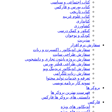
کتاب اجتماعی و سیاسی
کتاب بورس و فارکس
کتاب تاریخی
کتاب علوم غریبه
کتابداری
کشاورزی
کنکور و کمک‌ درسی
کودک و نوجوان
مدیریت
سفارش نرم افزار
سفارش اندیکاتور ، اکسپرت و ربات
سفارش طراحی سایت
سفارش پروژه پایتون تجاری و دانشجویی
سفارش طراحی فیلتر بورس
سفارش اندیکاتور تریدینگ ویو
سفارش ربات تلگرامی
تعرفه و خدمات تولید محتوا
نمونه کار برنامه نویسی
بروکر ها
فهرست بهترین بروکر ها
دانستنی های بروکر ها فارکس
فارکس
اندیکاتور های ویژه
اکسپرت های ویژه