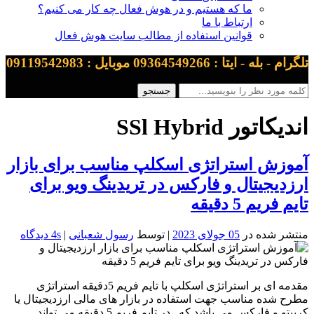
ما که هستیم و در هوش فعال چه کار می کنیم؟
ارتباط با ما
قوانین استفاده از مطالب سایت هوش فعال
تلگرام - بله - ایتا : 09364549266 موبایل : 09119542983
اندیکاتور SSl Hybrid
آموزش استراتژی اسکلپ مناسب برای بازار
ارزدیجیتال و فارکس در تریدینگ ویو برای
تایم فریم 5 دقیقه
منتشر شده در
05 جولای 2023
| توسط
رسول شعبانی
|
4s دیدگاه
مقدمه ای بر استراتژی اسکلپ با تایم فریم 5دقیقه استراتژی
مطرح شده مناسب جهت استفاده در بازار های مالی ارزدیجیتال یا
کریپتو و فارکس می باشد که , در تایم فریم 5 دقیقه می تواند